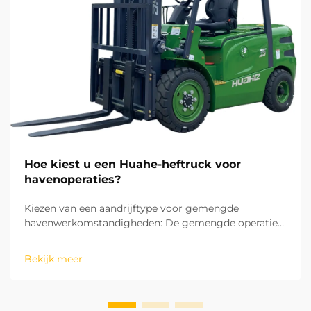
Hoe kiest u een Huahe-heftruck voor
havenoperaties?
Kiezen van een aandrijftype voor gemengde
havenwerkomstandigheden: De gemengde operaties
in havens omvatten zowel binnenlandse
magazijnopslag en goederensortering als buitenshuis
Bekijk meer
laad- en loswerkzaamheden op het terrein. Dit maakt
het aandrijftype de eerste overweging bij de keuze
van een heftruck. ...