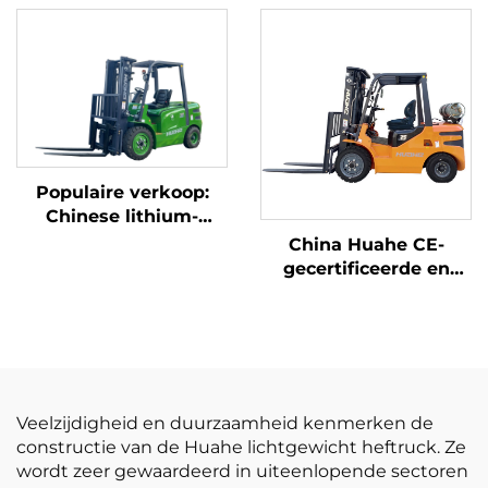
Japanse ISUZU-motor
met lithiumbatterij,
vervaardigd in China,
is redelijk geprijsd
Populaire verkoop:
Chinese lithium-
heftruck met een
China Huahe CE-
capaciteit van 3,8 ton,
gecertificeerde en
uitstekende prestaties
directe
en betaalbare prijs
fabrieksverkoop van
3,5-ton LPG-heftrucks
Veelzijdigheid en duurzaamheid kenmerken de
constructie van de Huahe lichtgewicht heftruck. Ze
wordt zeer gewaardeerd in uiteenlopende sectoren