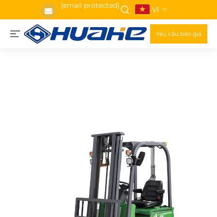
[email protected]
VI
Yêu cầu báo giá