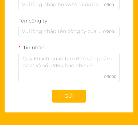
0/100
Tên công ty
0/200
Tin nhắn
0/1000
GỬI