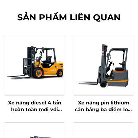
SẢN PHẨM LIÊN QUAN
Xe nâng diesel 4 tấn
Xe nâng pin lithium
hoàn toàn mới với
cân bằng ba điểm loại
động cơ ISUZU Nhật
1,0 tấn, sản xuất tại
Bản chất lượng cao
Trung Quốc, giá cả
hợp lý