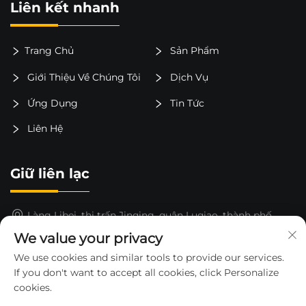
Liên kết nhanh
Trang Chủ
Sản Phẩm
Giới Thiệu Về Chúng Tôi
Dịch Vụ
Ứng Dụng
Tin Tức
Liên Hệ
Giữ liên lạc
Làng Libei, thị trấn Jinqing, quận Luqiao, thành phố
Taizhou, tỉnh Chiết Giang, Trung Quốc
We value your privacy
15325652000
We use cookies and similar tools to provide our services.
If you don't want to accept all cookies, click Personalize
[email protected]
cookies.