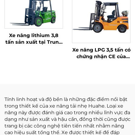
Xe nâng lithium 3,8
tấn sản xuất tại Trung
Quốc, hiệu suất vượt
Xe nâng LPG 3,5 tấn có
trội và giá cả phải
chứng nhận CE của
chăng
Hoa Hà (Trung Quốc)
và bán trực tiếp từ nhà
máy
Tính linh hoạt và độ bền là những đặc điểm nổi bật
trong thiết kế của xe nâng tải nhẹ Huahe. Loại xe
nâng này được đánh giá cao trong nhiều lĩnh vực đa
dạng như sản xuất và hậu cần, đồng thời cũng được
trang bị các công nghệ tiên tiến nhất nhằm nâng
cao hiệu suất tổng thể. Xe được thiết kế để đáp