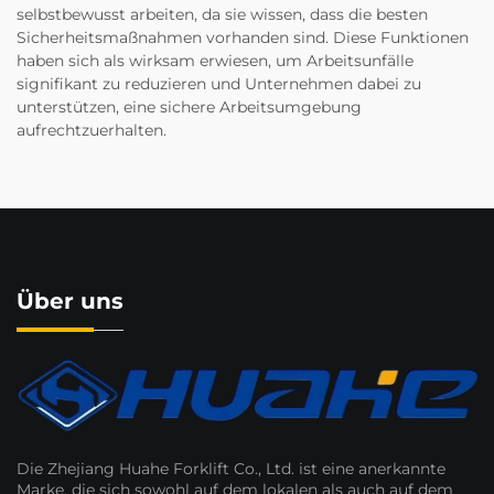
selbstbewusst arbeiten, da sie wissen, dass die besten
Sicherheitsmaßnahmen vorhanden sind. Diese Funktionen
haben sich als wirksam erwiesen, um Arbeitsunfälle
signifikant zu reduzieren und Unternehmen dabei zu
unterstützen, eine sichere Arbeitsumgebung
aufrechtzuerhalten.
Über uns
Die Zhejiang Huahe Forklift Co., Ltd. ist eine anerkannte
Marke, die sich sowohl auf dem lokalen als auch auf dem