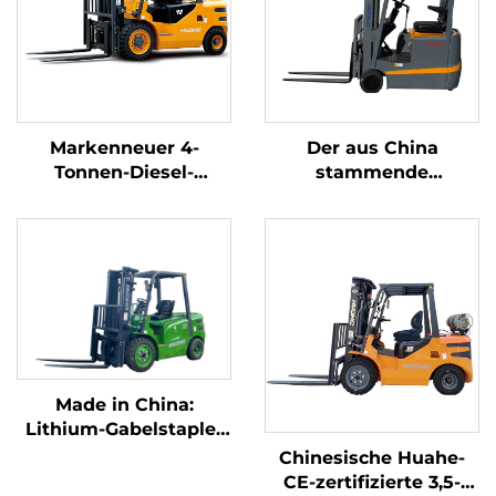
Markenneuer 4-
Der aus China
Tonnen-Diesel-
stammende
Gabelstapler mit
dreipunkt-
hochwertigem
gewichtsoptimierte
japanischem ISUZU-
Lithium-Batterie-
Motor
Gabelstapler mit 1,0
Tonne Tragfähigkeit
ist preisgünstig.
Made in China:
Lithium-Gabelstapler
mit 3,8 Tonnen
Chinesische Huahe-
Tragfähigkeit,
CE-zertifizierte 3,5-