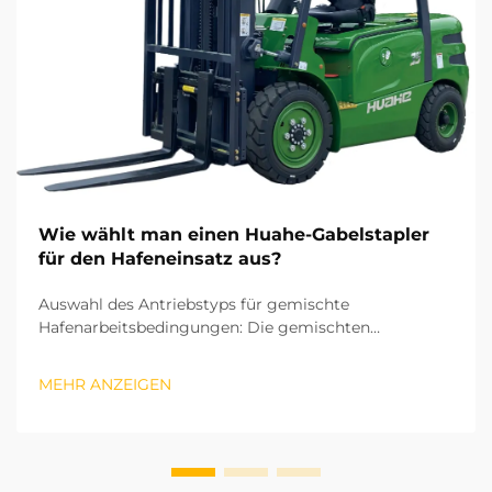
Wie wählt man einen Huahe-Gabelstapler
für den Hafeneinsatz aus?
Auswahl des Antriebstyps für gemischte
Hafenarbeitsbedingungen: Die gemischten
Operationen in Häfen umfassen sowohl die
Sortierung von Ware in Hallenlagern als auch das Be-
MEHR ANZEIGEN
und Entladen im Freigelände. Daher ist der
Antriebstyp die erste Überlegung bei der Auswahl
eines Gabelstaplers. ...