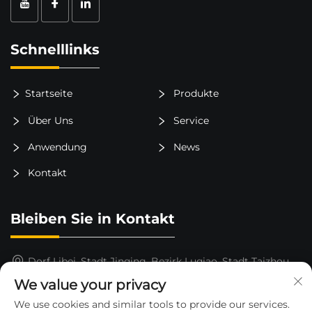
Schnelllinks
Startseite
Produkte
Über Uns
Service
Anwendung
News
Kontakt
Bleiben Sie in Kontakt
Dorf Libei, Stadt Jinqing, Bezirk Luqiao, Stadt Taizhou,
Provinz Zhejiang, China
We value your privacy
15325652000
We use cookies and similar tools to provide our services.