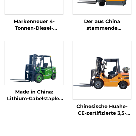
Markenneuer 4-
Der aus China
Tonnen-Diesel-
stammende
Gabelstapler mit
dreipunkt-
hochwertigem
gewichtsoptimierte
japanischem ISUZU-
Lithium-Batterie-
Motor
Gabelstapler mit 1,0
Tonne Tragfähigkeit
ist preisgünstig.
Made in China:
Lithium-Gabelstapler
mit 3,8 Tonnen
Chinesische Huahe-
Tragfähigkeit,
CE-zertifizierte 3,5-
hervorragende
Tonnen-LPG-
Leistung und
Gabelstapler –
erschwinglicher Preis
Direktverkauf ab