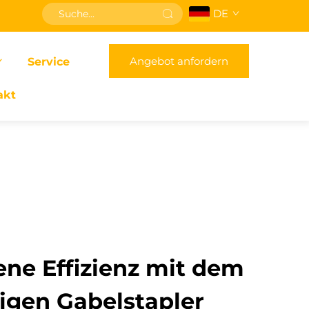
DE
Angebot anfordern
Service
akt
ne Effizienz mit dem
gen Gabelstapler