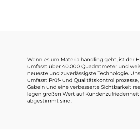
hochwertigem
gew
japanischem ISUZU-
Li
Motor
Gabe
Ton
is
Wenn es um Materialhandling geht, ist der H
umfasst über 40.000 Quadratmeter und weist e
neueste und zuverlässigste Technologie. Uns
umfasst Prüf- und Qualitätskontrollprozesse,
Gabeln und eine verbesserte Sichtbarkeit real
legen großen Wert auf Kundenzufriedenheit u
abgestimmt sind.