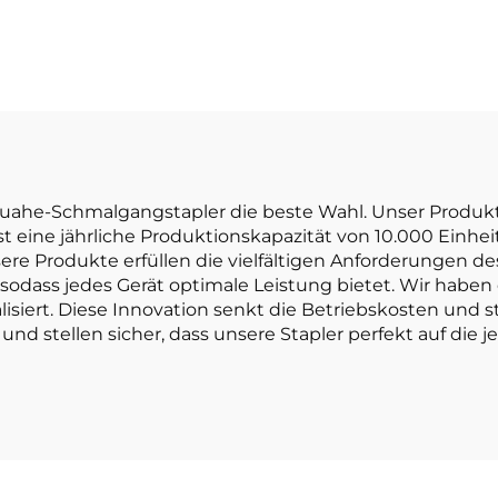
Leistung un
ichtsoptimierte
erschwinglic
thium-Batterie-
Preis
lstapler mit 1,0
ne Tragfähigkeit
t preisgünstig.
uahe-Schmalgangstapler die beste Wahl. Unser Produkti
ine jährliche Produktionskapazität von 10.000 Einheiten
ere Produkte erfüllen die vielfältigen Anforderungen d
 sodass jedes Gerät optimale Leistung bietet. Wir haben 
isiert. Diese Innovation senkt die Betriebskosten und ste
nd stellen sicher, dass unsere Stapler perfekt auf die