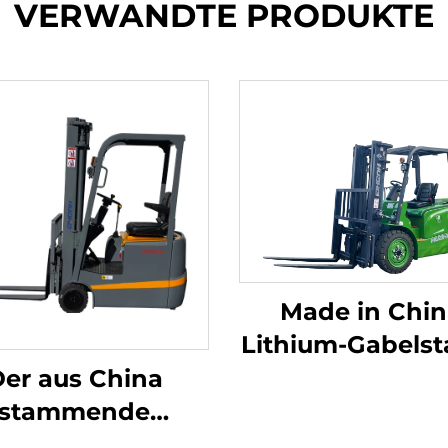
VERWANDTE PRODUKTE
Made in Chin
Lithium-Gabelst
mit 3,8 Tonn
er aus China
Tragfähigkei
stammende
hervorragen
dreipunkt-