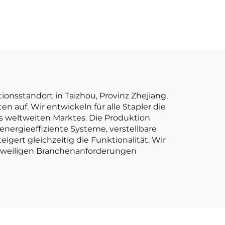
d
Gabelstapler –
her
Direktverkauf ab
Werk
onsstandort in Taizhou, Provinz Zhejiang,
 auf. Wir entwickeln für alle Stapler die
es weltweiten Marktes. Die Produktion
energieeffiziente Systeme, verstellbare
igert gleichzeitig die Funktionalität. Wir
 jeweiligen Branchenanforderungen