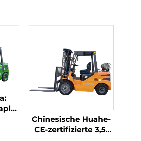
a:
apler
en
Chinesische Huahe-
t,
CE-zertifizierte 3,5-
de
Tonnen-LPG-