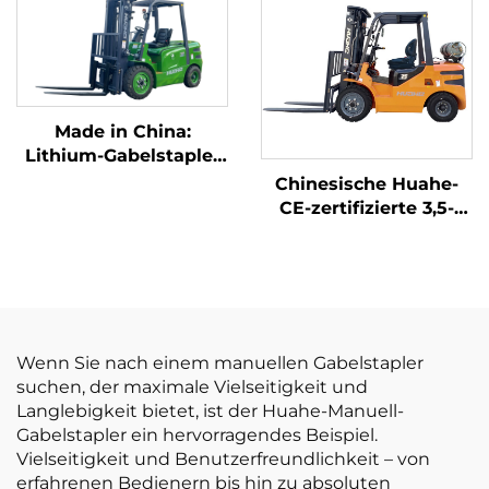
Tonne Tragfähigkeit
ist preisgünstig.
Made in China:
Lithium-Gabelstapler
mit 3,8 Tonnen
Chinesische Huahe-
Tragfähigkeit,
CE-zertifizierte 3,5-
hervorragende
Tonnen-LPG-
Leistung und
Gabelstapler –
erschwinglicher Preis
Direktverkauf ab
Werk
Wenn Sie nach einem manuellen Gabelstapler
suchen, der maximale Vielseitigkeit und
Langlebigkeit bietet, ist der Huahe-Manuell-
Gabelstapler ein hervorragendes Beispiel.
Vielseitigkeit und Benutzerfreundlichkeit – von
erfahrenen Bedienern bis hin zu absoluten