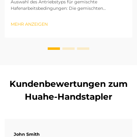
Auswahl des Antriebstyps für gemischte
Hafenarbeitsbedingungen: Die gemischten
Operationen in Häfen umfassen sowohl die
Sortierung von Ware in Hallenlagern als auch das Be-
MEHR ANZEIGEN
und Entladen im Freigelände. Daher ist der
Antriebstyp die erste Überlegung bei der Auswahl
eines Gabelstaplers. ...
Kundenbewertungen zum
Huahe-Handstapler
John Smith