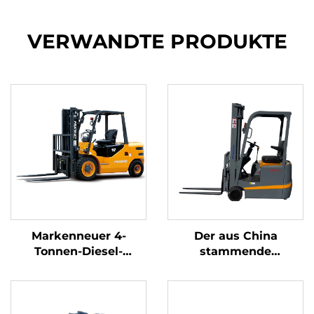
VERWANDTE PRODUKTE
Markenneuer 4-
Der aus China
Tonnen-Diesel-
stammende
Gabelstapler mit
dreipunkt-
hochwertigem
gewichtsoptimierte
japanischem ISUZU-
Lithium-Batterie-
Motor
Gabelstapler mit 1,0