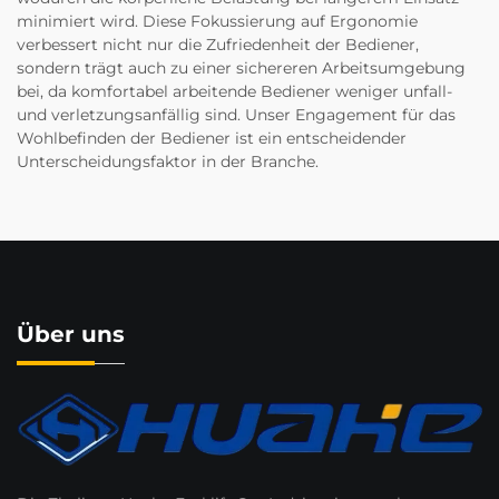
minimiert wird. Diese Fokussierung auf Ergonomie
verbessert nicht nur die Zufriedenheit der Bediener,
sondern trägt auch zu einer sichereren Arbeitsumgebung
bei, da komfortabel arbeitende Bediener weniger unfall-
und verletzungsanfällig sind. Unser Engagement für das
Wohlbefinden der Bediener ist ein entscheidender
Unterscheidungsfaktor in der Branche.
Über uns