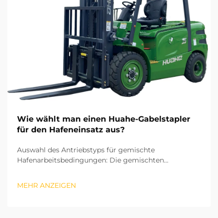
Wie wählt man einen Huahe-Gabelstapler
für den Hafeneinsatz aus?
Auswahl des Antriebstyps für gemischte
Hafenarbeitsbedingungen: Die gemischten
Operationen in Häfen umfassen sowohl die
Sortierung von Ware in Hallenlagern als auch das Be-
MEHR ANZEIGEN
und Entladen im Freigelände. Daher ist der
Antriebstyp die erste Überlegung bei der Auswahl
eines Gabelstaplers. ...