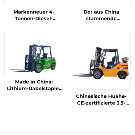
Markenneuer 4-
Der aus China
Tonnen-Diesel-
stammende
Gabelstapler mit
dreipunkt-
hochwertigem
gewichtsoptimierte
japanischem ISUZU-
Lithium-Batterie-
Motor
Gabelstapler mit 1,0
Tonne Tragfähigkeit
ist preisgünstig.
Made in China:
Lithium-Gabelstapler
mit 3,8 Tonnen
Chinesische Huahe-
Tragfähigkeit,
CE-zertifizierte 3,5-
hervorragende
Tonnen-LPG-
Leistung und
Gabelstapler –
erschwinglicher Preis
Direktverkauf ab
Werk