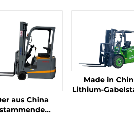
Made in Chin
Lithium-Gabelst
mit 3,8 Tonn
er aus China
Tragfähigkei
stammende
hervorragen
dreipunkt-
Leistung un
ichtsoptimierte