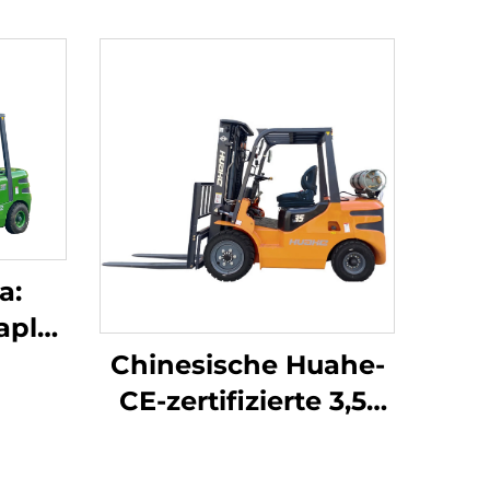
a:
apler
en
Chinesische Huahe-
t,
CE-zertifizierte 3,5-
de
Tonnen-LPG-
d
Gabelstapler –