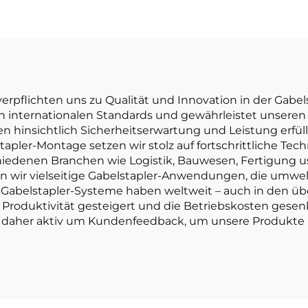
erschwinglic
thium-Batterie-
Preis
lstapler mit 1,0
ne Tragfähigkeit
t preisgünstig.
 verpflichten uns zu Qualität und Innovation in der Gabe
n internationalen Standards und gewährleistet unseren 
n hinsichtlich Sicherheitserwartung und Leistung erfüll
stapler-Montage setzen wir stolz auf fortschrittliche Te
iedenen Branchen wie Logistik, Bauwesen, Fertigung us
en wir vielseitige Gabelstapler-Anwendungen, die umwel
Gabelstapler-Systeme haben weltweit – auch in den über
 Produktivität gesteigert und die Betriebskosten gesen
 daher aktiv um Kundenfeedback, um unsere Produkte u