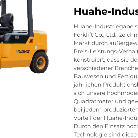
Huahe-Indus
Huahe-Industriegabelst
Forklift Co., Ltd., zei
Markt durch außergewö
Preis-Leistungs-Verhält
konstruiert, dass sie 
verschiedener Branchen
Bauwesen und Fertigun
jährlichen Produktions
sich unsere hochmoder
Quadratmeter und gewäh
bei jedem produzierten
Vorteil der Huahe-Indus
Durch den Einsatz hoc
Technologie sind diese 