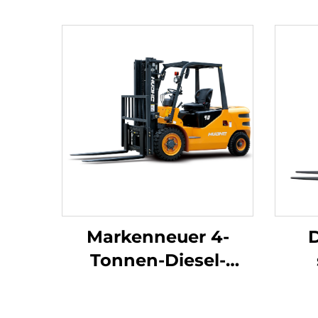
Markenneuer 4-
D
Tonnen-Diesel-
Gabelstapler mit
hochwertigem
gew