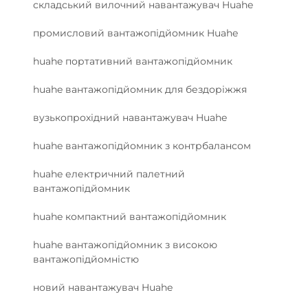
складський вилочний навантажувач Huahe
промисловий вантажопідйомник Huahe
huahe портативний вантажопідйомник
huahe вантажопідйомник для бездоріжжя
вузькопрохідний навантажувач Huahe
huahe вантажопідйомник з контрбалансом
huahe електричний палетний
вантажопідйомник
huahe компактний вантажопідйомник
huahe вантажопідйомник з високою
вантажопідйомністю
новий навантажувач Huahe