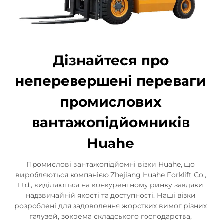
Дізнайтеся про
неперевершені переваги
промислових
вантажопідйомників
Huahe
Промислові вантажопідйомні візки Huahe, що
виробляються компанією Zhejiang Huahe Forklift Co.,
Ltd., виділяються на конкурентному ринку завдяки
надзвичайній якості та доступності. Наші візки
розроблені для задоволення жорстких вимог різних
галузей, зокрема складського господарства,