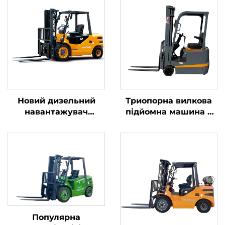
Новий дизельний
Триопорна вилкова
навантажувач
підйомна машина з
вантажопідйомністю
літієвою батареєю
4 тонни з
вагою 1,0 тонни,
високоякісним
вироблена в Китаї, за
японським двигуном
розумною ціною
ISUZU
Популярна