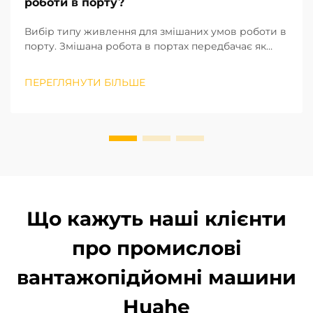
роботи в порту?
Вибір типу живлення для змішаних умов роботи в
порту. Змішана робота в портах передбачає як
сортування вантажів у внутрішніх складських
приміщеннях, так і завантаження та
ПЕРЕГЛЯНУТИ БІЛЬШЕ
розвантаження на відкритих територіях. Тому тип
живлення є першим критерієм при виборі
навантажувача. ...
Що кажуть наші клієнти
про промислові
вантажопідйомні машини
Huahe