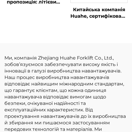
пропозиція: літієвий
навантажувач
Китайська компанія
вантажопідйомністю
Huahe, сертифікована
3,8 тонни,
за стандартом CE:
вироблений у Китаї,
прямі заводські
відмінна
продажі
продуктивність та
вилкоподібних
доступна ціна
навантажувачів на
зрідженому
Ми, компанія Zhejiang Huahe Forklift Co., Ltd.,
нафтовому газі
зобов’язуємося забезпечувати високу якість і
вантажопідйомністю
інновації в галузі виробництва навантажувачів.
3,5 т
Наш процес виробництва навантажувачів
відповідає найвищим міжнародним стандартам,
що гарантує клієнтам, що кожна одиниця
навантажувача відповідає вимогам щодо
безпеки, очікуваної надійності та
експлуатаційних характеристик. Від
проектування навантажувачів до їх виробництва
й збирання ми пишаємося застосуванням
передових технологій та матеріалів. Ми