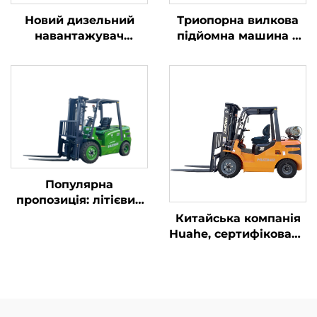
Новий дизельний
Триопорна вилкова
навантажувач
підйомна машина з
вантажопідйомністю
літієвою батареєю
4 тонни з
вагою 1,0 тонни,
високоякісним
вироблена в Китаї, за
японським двигуном
розумною ціною
ISUZU
Популярна
пропозиція: літієвий
навантажувач
Китайська компанія
вантажопідйомністю
Huahe, сертифікована
3,8 тонни,
за стандартом CE:
вироблений у Китаї,
прямі заводські
відмінна
продажі
продуктивність та
вилкоподібних
доступна ціна
навантажувачів на