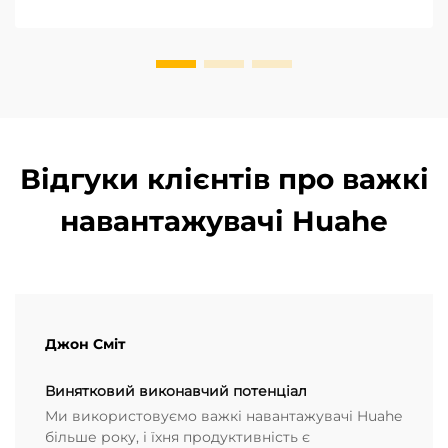
живлення є першим критерієм при виборі
навантажувача. ...
Відгуки клієнтів про важкі
навантажувачі Huahe
Джон Сміт
Винятковий виконавчий потенціал
Ми використовуємо важкі навантажувачі Huahe
більше року, і їхня продуктивність є