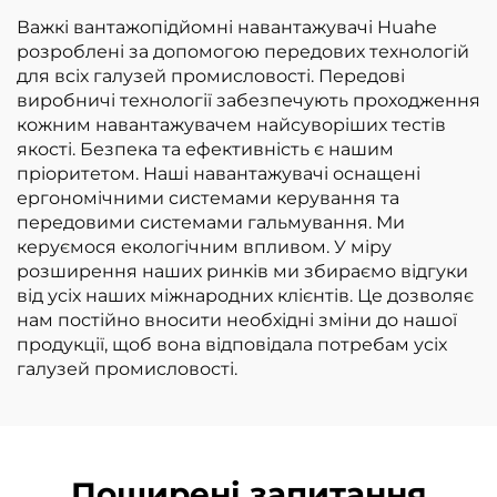
зрідженому
Важкі вантажопідйомні навантажувачі Huahe
нафтовому газі
розроблені за допомогою передових технологій
вантажопідйомністю
для всіх галузей промисловості. Передові
3,5 т
виробничі технології забезпечують проходження
кожним навантажувачем найсуворіших тестів
якості. Безпека та ефективність є нашим
пріоритетом. Наші навантажувачі оснащені
ергономічними системами керування та
передовими системами гальмування. Ми
керуємося екологічним впливом. У міру
розширення наших ринків ми збираємо відгуки
від усіх наших міжнародних клієнтів. Це дозволяє
нам постійно вносити необхідні зміни до нашої
продукції, щоб вона відповідала потребам усіх
галузей промисловості.
Поширені запитання