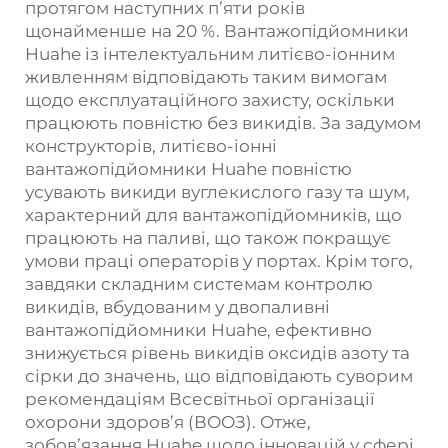
протягом наступних п’яти років
щонайменше на 20 %. Вантажопідйомники
Huahe із інтелектуальним литієво-іонним
живленням відповідають таким вимогам
щодо експлуатаційного захисту, оскільки
працюють повністю без викидів. За задумом
конструкторів, литієво-іонні
вантажопідйомники Huahe повністю
усувають викиди вуглекислого газу та шум,
характерний для вантажопідйомників, що
працюють на паливі, що також покращує
умови праці операторів у портах. Крім того,
завдяки складним системам контролю
викидів, вбудованим у двопаливні
вантажопідйомники Huahe, ефективно
знижується рівень викидів оксидів азоту та
сірки до значень, що відповідають суворим
рекомендаціям Всесвітньої організації
охорони здоров’я (ВООЗ). Отже,
зобов’язання Huahe щодо інновацій у сфері