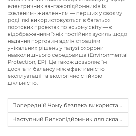
електричних вантажопідйомників із
«зеленим» живленням — перших у своєму
роді, які використовуються в багатьох
портових проектах по всьому світу — є
відображенням їхніх постійних зусиль щодо
надання портовим адміністраціям
унікальних рішень у галузі охорони
навколишнього середовища (Environmental
Protection, EP). Це також дозволяє їм
досягати балансу між ефективністю
експлуатації та екологічно стійкою
діяльністю.
Попередній:
Чому безпека використання навантажувачів є критично важливою для роботи в портах?
Наступний:
Вилкопідйомник для складу з нульовими викидами для заводу