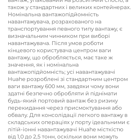
вантаж, упакований на розсипний спосіб, а
також у стандартних і великих контейнерах.
Номінальна вантажопідйомність
навантажувача, розрахованого на
транспортування певного типу вантажу, є
визначальним чинником при виборі
навантажувача. Після умов роботи
кінцевого користувача центром ваги
вантажу, що обробляється, має таке ж
значення, як і номінальна
вантажопідйомність; усі навантажувачі
Huahe розроблені зі стандартним центром
ваги вантажу 600 мм, завдяки чому вони
здатні безпечно обробляти й піднімати
будь-який портовий вантаж без ризику
перекидання через присмоктування або
обвалу. Для консолідації легкого вантажу в
складських операціях у порту ідеальними є
літій-іонні навантажувачі Huahe місткістю
від 1,0 до 2,5 тонн, оскільки вони можуть