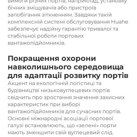
вимоги різних портів, наприклад, установку
бічних зміщувачів або пристроїв
запобігання зіткненням. Завдяки такій
комплексній системі обслуговування Huahe
забезпечує надійну гарантію тривалої та
стабільної роботи портових
вантажопідйомників.
Покращення охорони
навколишнього середовища
для адаптації розвитку портів
Акцент на екологічній логістиці та
будівництві низьковуглецевих портів
свідчить про зростання значення захисних
характеристик при виборі
вантажопідйомників для сучасних портів.
Основні міжнародні асоціації портової
галузі встановлюють, що «зелені» порти
мають зменшити свій вуглецевий слід