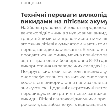
процесах.
Технічні переваги вилкопі
викидами на літієвих акум
Найбільш революційною та передовою 
вантажопідйомників з нульовими викидам
традиційними свинцево-кислотними ак
згоряння літієві акумулятори мають три 
перше, швидке заряджання. Більшість л
продаються на ринку, можна повністю за
здатні працювати безперервно 8–10 годи
використання на заводських складах і з
По-друге, системи на основі літієвих а
енергоефективність та низьке енергос
коефіцієнт використання палива (для в
знижуються. Щоденні енергетичні витра
перевищують витрати літієвих вантажоп
викиди. Літієві вантажопідйомники прац
речовин, що забезпечує їх відповідніс