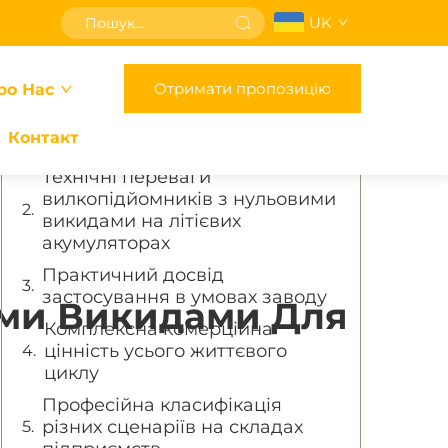
UK
Зміст
Отримати пропозицію
ро Нас
Тренд «зеленої» логістики
стимулює попит на техніку з
Контакт
нульовими викидами
Технічні переваги
вилкопідйомників з нульовими
викидами на літієвих
акумуляторах
Практичний досвід
застосування в умовах заводу
ими Викидами Для
Комплексна комерційна
цінність усього життєвого
циклу
Професійна класифікація
різних сценаріїв на складах