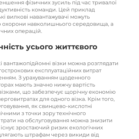
меншення фізичних зусиль під час тривалої
дуктивність команди. Цей приклад
ькі вилкові навантажувачі можуть
о охорони навколишнього середовища, а
ичних операцій.
ність усього життєвого
ькі вантажопідйомні візки можна розглядати
овгострокових експлуатаційних витрат
енням. З урахуванням щоденного
яторах мають значно нижчу вартість
візками, що забезпечує щорічну економію
рговитратах для одного візка. Крім того,
уговування, як свинцево-кислотні
ічними з точки зору технічного
 витрати на обслуговування можна знизити
ів існує зростаючий ризик екологічних
ідлягають штрафам через викиди від