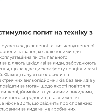
стимулює попит на техніку з
ухається до зеленої та низьковуглецевої
процеси на заводах є ключовими для
ксплуатаційна якість пального
и виділяють шкідливі викиди, забруднюють
ння, що завдає дискомфорту працівникам і
. Фахівці галузі наголосили на
ектричних вилкопідйомників без викидів у
повідати вимогам щодо якості повітря та
о вилкопідйомніки з нульовими викидами,
кустичного середовища та зниження
ше ніж на 30 %, що свідчить про справжню
нульовими викидами у виробничих