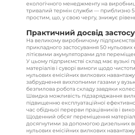
екологічного менеджменту на виробництв
тривалий термін служби — приблизно 5–
простим, що, у свою чергу, знижує ріве
Практичний досвід застосу
На великому виробничому підприємстві
прикладного застосування 50 нульових е
літієвими акумуляторами для переміщен
У цьому підприємстві склад має вузькі 
матеріалів і суворі вимоги щодо чисто
нульових емісійних вилкових навантаж
забруднення вихлопними газами у вузь
безпилова робота складу завдяки колеса
Швидка можливість підзаряджання вилк
підвищенню експлуатаційної ефективнос
час обідньої перерви працівників і вико
Щоденний обсяг переміщення матеріалі
досягнутими за допомогою дизельних в
нульових емісійних вилкових навантажу