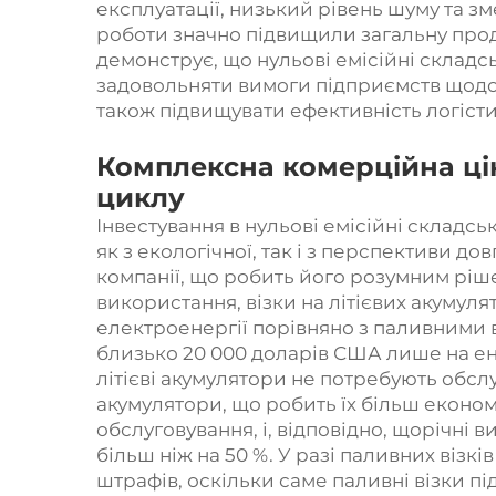
експлуатації, низький рівень шуму та з
роботи значно підвищили загальну про
демонструє, що нульові емісійні складс
задовольняти вимоги підприємств щод
також підвищувати ефективність логіст
Комплексна комерційна цін
циклу
Інвестування в нульові емісійні складс
як з екологічної, так і з перспективи д
компанії, що робить його розумним ріш
використання, візки на літієвих акумул
електроенергії порівняно з паливними 
близько 20 000 доларів США лише на ене
літієві акумулятори не потребують обсл
акумулятори, що робить їх більш економ
обслуговування, і, відповідно, щорічні
більш ніж на 50 %. У разі паливних візк
штрафів, оскільки саме паливні візки п