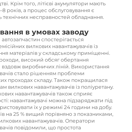
і. Крім того, літієві акумулятори мають
8 років, а процес обслуговування є
нь технічних несправностей обладнання.
вання в умовах заводу
 автозапчастин спостерігається
місійних вилкових навантажувачів із
ня матеріалів у складському приміщенні.
проходи, високий обсяг обертання
ти вздовж виробничих ліній. Використання
увачів стало рішенням проблеми
ких проходах складу. Також покращилася
м вилкових навантажувачів із поліуретану.
ових навантажувачів також сприяє
ті: навантажувачі можна підзаряджати під
ристовувати їх у режимі 24 години на добу.
в на 25 % вищий порівняно з показниками,
илкових навантажувачів. Оператори
вачів повідомили, що простота