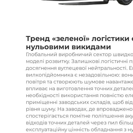
Тренд «зеленої» логістики 
нульовими викидами
Глобальний виробничий сектор швидко р
моделі розвитку. Залишкові логістичні 
досягнення вуглецевої нейтральності. Е
вилкопідйомника є незадовільною: вон
повітря та створюють шумове навантаже
впливає на виготовлення точних деталей
необхідності використання повністю ел
приміщенні заводських складів, щоб від
рівня шуму. На заводах, де впроваджен
спостерігається помітне поліпшення а
відходів точних деталей через пил біль
експлуатаційну цінність обладнання з 