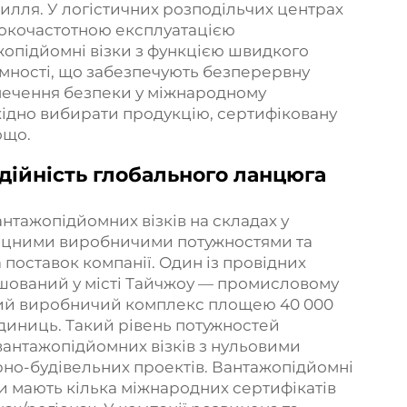
илля. У логістичних розподільчих центрах
исокочастотною експлуатацією
жопідйомні візки з функцією швидкого
мності, що забезпечують безперервну
зпечення безпеки у міжнародному
хідно вибирати продукцію, сертифіковану
ощо.
дійність глобального ланцюга
нтажопідйомних візків на складах у
 міцними виробничими потужностями та
оставок компанії. Один із провідних
ашований у місті Тайчжоу — промисловому
сний виробничий комплекс площею 40 000
 одиниць. Такий рівень потужностей
антажопідйомних візків з нульовими
рно-будівельних проектів. Вантажопідйомні
и мають кілька міжнародних сертифікатів