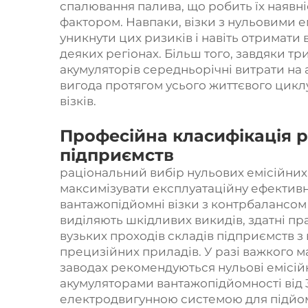
спалювання палива, що робить їх наявн
фактором. Навпаки, візки з нульовими 
уникнути цих ризиків і навіть отримати 
деяких регіонах. Більш того, завдяки тр
акумуляторів середньорічні витрати на 
вигода протягом усього життєвого цикл
візків.
Професійна класифікація р
підприємств
раціональний вибір нульових емісійних
максимізувати експлуатаційну ефективні
вантажопідйомні візки з контрбалансом
виділяють шкідливих викидів, здатні п
вузьких проходів складів підприємств 
прецизійних приладів. У разі важкого
заводах рекомендуються нульові емісійн
акумуляторами вантажопідйомності від 3
електродвигунною системою для підйом