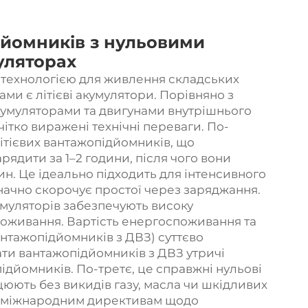
дйомників з нульовими
уляторах
технологією для живлення складських
и є літієві акумулятори. Порівняно з
умуляторами та двигунами внутрішнього
чітко виражені технічні переваги. По-
ітієвих вантажопідйомників, що
рядити за 1–2 години, після чого вони
н. Це ідеально підходить для інтенсивного
начно скорочує простої через заряджання.
кумуляторів забезпечують високу
поживання. Вартість енергоспоживання та
антажопідйомників з ДВЗ) суттєво
ти вантажопідйомників з ДВЗ утричі
ідйомників. По-третє, це справжні нульові
юють без викидів газу, масла чи шкідливих
ть міжнародним директивам щодо