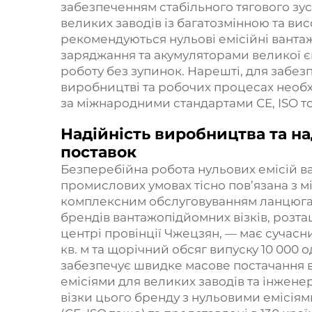
забезпеченням стабільного тягового зус
великих заводів із багатозмінною та в
рекомендуються нульові емісійні ванта
заряджання та акумуляторами великої є
роботу без зупинок. Нарешті, для забе
виробництві та робочих процесах необ
за міжнародними стандартами CE, ISO т
Надійність виробництва та на
поставок
Безперебійна робота нульових емісій ва
промислових умовах тісно пов’язана з
комплексним обслуговуванням ланцюга п
брендів вантажопідйомних візків, розт
центрі провінції Чжецзян, — має суча
кв. м та щорічний обсяг випуску 10 000
забезпечує швидке масове постачання в
емісіями для великих заводів та інжене
візки цього бренду з нульовими емісіям