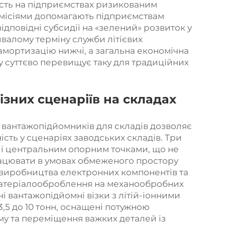
ість на підприємствах ризикованим
емісіями допомагають підприємствам
відповідні субсидії на «зелений» розвиток у
ивалому терміну служби літієвих
амортизацію нижчі, а загальна економічна
у суттєво перевищує таку для традиційних
ізних сценаріїв на складах
 вантажопідйомників для складів дозволяє
сть у сценаріях заводських складів. Три
 і центральним опорним точками, що не
рацювати в умовах обмеженого простору
з виробництва електронних компонентів та
 матеріалооброблення на механообробних
і вантажопідйомні візки з літій-іонними
,5 до 10 тонн, оснащені потужною
у та переміщення важких деталей із