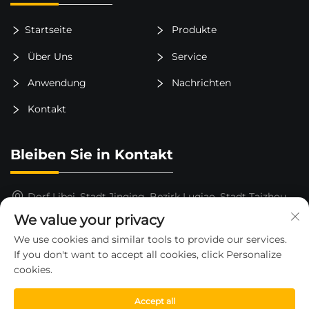
Startseite
Produkte
Über Uns
Service
Anwendung
Nachrichten
Kontakt
Bleiben Sie in Kontakt
Dorf Libei, Stadt Jinqing, Bezirk Luqiao, Stadt Taizhou,
Provinz Zhejiang, China
We value your privacy
15325652000
We use cookies and similar tools to provide our services.
If you don't want to accept all cookies, click Personalize
[email protected]
cookies.
Accept all