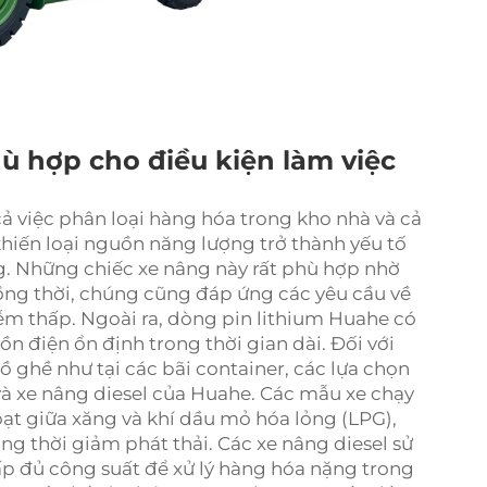
ù hợp cho điều kiện làm việc
ả việc phân loại hàng hóa trong kho nhà và cả
khiến loại nguồn năng lượng trở thành yếu tố
g. Những chiếc xe nâng này rất phù hợp nhờ
ồng thời, chúng cũng đáp ứng các yêu cầu về
ễm thấp. Ngoài ra, dòng pin lithium Huahe có
n điện ổn định trong thời gian dài. Đối với
ồ ghề như tại các bãi container, các lựa chọn
 và xe nâng diesel của Huahe. Các mẫu xe chạy
oạt giữa xăng và khí dầu mỏ hóa lỏng (LPG),
ồng thời giảm phát thải. Các xe nâng diesel sử
p đủ công suất để xử lý hàng hóa nặng trong