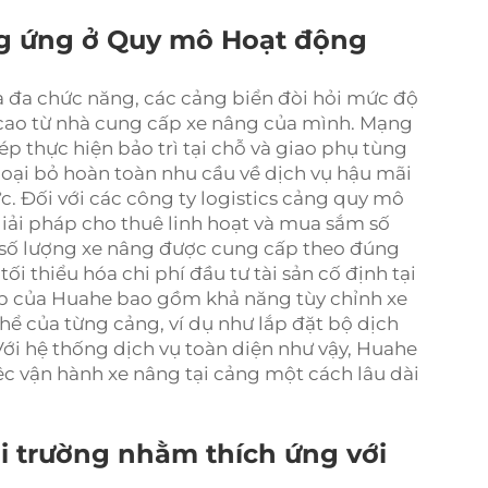
ng ứng ở Quy mô Hoạt động
 đa chức năng, các cảng biển đòi hỏi mức độ
 cao từ nhà cung cấp xe nâng của mình. Mạng
p thực hiện bảo trì tại chỗ và giao phụ tùng
ó loại bỏ hoàn toàn nhu cầu về dịch vụ hậu mãi
ực. Đối với các công ty logistics cảng quy mô
giải pháp cho thuê linh hoạt và mua sắm số
 số lượng xe nâng được cung cấp theo đúng
i thiểu hóa chi phí đầu tư tài sản cố định tại
p của Huahe bao gồm khả năng tùy chỉnh xe
ể của từng cảng, ví dụ như lắp đặt bộ dịch
ới hệ thống dịch vụ toàn diện như vậy, Huahe
c vận hành xe nâng tại cảng một cách lâu dài
ôi trường nhằm thích ứng với