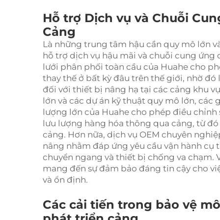
Hỗ trợ Dịch vụ và Chuỗi Cu
Cảng
Là những trung tâm hậu cần quy mô lớn và
hỗ trợ dịch vụ hậu mãi và chuỗi cung ứng
lưới phân phối toàn cầu của Huahe cho phé
thay thế ở bất kỳ đâu trên thế giới, nhờ đ
đối với thiết bị nâng hạ tại các cảng khu v
lớn và các dự án kỹ thuật quy mô lớn, các 
lượng lớn của Huahe cho phép điều chỉnh
lưu lượng hàng hóa thông qua cảng, từ đó tố
cảng. Hơn nữa, dịch vụ OEM chuyên nghiệ
nâng nhằm đáp ứng yêu cầu vận hành cụ th
chuyển ngang và thiết bị chống va chạm. V
mang đến sự đảm bảo đáng tin cậy cho việ
và ổn định.
Các cải tiến trong bảo vệ m
phát triển cảng