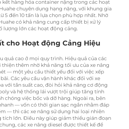
tập kết hàng hóa container nặng trong các hoạt
 Huahe chuyên dụng hạng nặng, với khung gia
từ 5 đến 10 tấn là lựa chọn phù hợp nhất. Nhờ
Huahe có khả năng cung cấp thiết bị xử lý
ố lượng lớn các hoạt động cảng.
ất cho Hoạt động Cảng Hiệu
u quả cao ở mọi quy trình. Hiệu quả của các
i thiện thêm nhờ khả năng tối ưu của xe nâng
ét — một yêu cầu thiết yếu đối với việc xếp
bãi. Các yêu cầu vận hành khác đối với xe
 với tần suất cao, đòi hỏi khả năng cơ động
oly và hệ thống lái vượt trội giúp tăng tính
nh chóng việc bốc và dỡ hàng. Ngoài ra, bên
 nhanh — vốn có thời gian sạc ngắn nhằm đáp
m — thì các xe nâng sử dụng hai loại nhiên
g tích lớn. Điều này giúp giảm thiểu gián đoạn
chung, các xe nâng diesel được thiết kế để