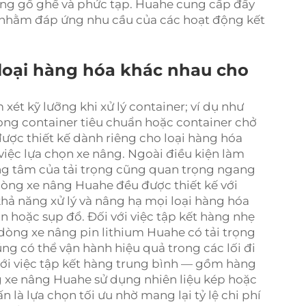
bằng gồ ghề và phức tạp. Huahe cung cấp đầy
 nhằm đáp ứng nhu cầu của các hoạt động kết
c loại hàng hóa khác nhau cho
ét kỹ lưỡng khi xử lý container; ví dụ như
ong container tiêu chuẩn hoặc container chở
được thiết kế dành riêng cho loại hàng hóa
việc lựa chọn xe nâng. Ngoài điều kiện làm
rọng tâm của tải trọng cũng quan trọng ngang
dòng xe nâng Huahe đều được thiết kế với
hả năng xử lý và nâng hạ mọi loại hàng hóa
 hoặc sụp đổ. Đối với việc tập kết hàng nhẹ
 dòng xe nâng pin lithium Huahe có tải trọng
húng có thể vận hành hiệu quả trong các lối đi
với việc tập kết hàng trung bình — gồm hàng
g xe nâng Huahe sử dụng nhiên liệu kép hoặc
ấn là lựa chọn tối ưu nhờ mang lại tỷ lệ chi phí