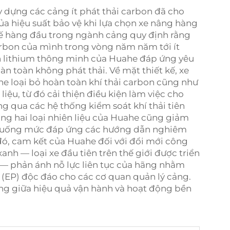
 dựng các cảng ít phát thải carbon đã cho
a hiệu suất bảo vệ khi lựa chọn xe nâng hàng
 tế hàng đầu trong ngành cảng quy định rằng
arbon của mình trong vòng năm năm tới ít
n lithium thông minh của Huahe đáp ứng yêu
n toàn không phát thải. Về mặt thiết kế, xe
e loại bỏ hoàn toàn khí thải carbon cũng như
iệu, từ đó cải thiện điều kiện làm việc cho
g qua các hệ thống kiểm soát khí thải tiên
ụng hai loại nhiên liệu của Huahe cũng giảm
nh xuống mức đáp ứng các hướng dẫn nghiêm
đó, cam kết của Huahe đối với đổi mới công
nh — loại xe đầu tiên trên thế giới được triển
 — phản ánh nỗ lực liên tục của hãng nhằm
 (EP) độc đáo cho các cơ quan quản lý cảng.
ng giữa hiệu quả vận hành và hoạt động bền