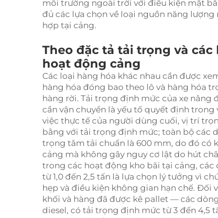
môi trường ngoài trời với điều kiện mặt 
đủ các lựa chọn về loại nguồn năng lượng
hợp tại cảng.
Theo đặc tả tải trọng và cá
hoạt động cảng
Các loại hàng hóa khác nhau cần được xem x
hàng hóa đóng bao theo lô và hàng hóa tr
hàng rời. Tải trọng định mức của xe nâng 
cần vận chuyển là yếu tố quyết định trong 
việc thực tế của người dùng cuối, vị trí t
bằng với tải trọng định mức; toàn bộ các 
trọng tâm tải chuẩn là 600 mm, do đó có k
cảng mà không gây nguy cơ lật do hút chân
trong các hoạt động kho bãi tại cảng, các
từ 1,0 đến 2,5 tấn là lựa chọn lý tưởng vì c
hẹp và điều kiện không gian hạn chế. Đối 
khối và hàng đã được kê pallet — các dòn
diesel, có tải trọng định mức từ 3 đến 4,5 t