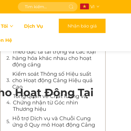
VI
Mục lục
Nhận báo giá
Tôi
Dịch Vụ
Lựa chọn loại nguồn điện phù
hợp cho điều kiện làm việc hỗn
ên Hệ
hợp tại cảng
Theo đặc tả tải trọng và các loại
hàng hóa khác nhau cho hoạt
động cảng
Kiểm soát Thông số Hiệu suất
cho Hoạt động Cảng Hiệu quả
Cao
o Hoạt Động Tại
Tổng quan về Chất lượng và
Chứng nhận từ Góc nhìn
Thương hiệu
Hỗ trợ Dịch vụ và Chuỗi Cung
ứng ở Quy mô Hoạt động Cảng