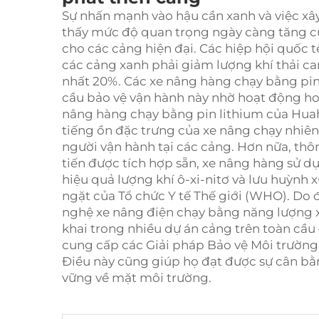
Sự nhấn mạnh vào hậu cần xanh và việc xây
thấy mức độ quan trọng ngày càng tăng củ
cho các cảng hiện đại. Các hiệp hội quốc
các cảng xanh phải giảm lượng khí thải c
nhất 20%. Các xe nâng hàng chạy bằng pi
cầu bảo vệ vận hành này nhờ hoạt động hoà
nâng hàng chạy bằng pin lithium của Huah
tiếng ồn đặc trưng của xe nâng chạy nhiên l
người vận hành tại các cảng. Hơn nữa, thôn
tiến được tích hợp sẵn, xe nâng hàng sử d
hiệu quả lượng khí ô-xi-nitơ và lưu huỳ
ngặt của Tổ chức Y tế Thế giới (WHO). Do 
nghệ xe nâng điện chạy bằng năng lượng xa
khai trong nhiều dự án cảng trên toàn cầu
cung cấp các Giải pháp Bảo vệ Môi trường
Điều này cũng giúp họ đạt được sự cân bằ
vững về mặt môi trường.