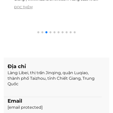
hàng không nằm ở những thiết bị nổi bật nhất.
ĐỌC THÊM
Nó nằm ở những máy móc xuất hiện đều đặn
mỗi ca làm việc, thực hiện hàng nghìn lần nâng
hàng thường nhật,...
Địa chỉ
Làng Libei, thị trấn Jinqing, quận Luqiao,
thành phố Taizhou, tỉnh Chiết Giang, Trung
Quốc
Email
[email protected]