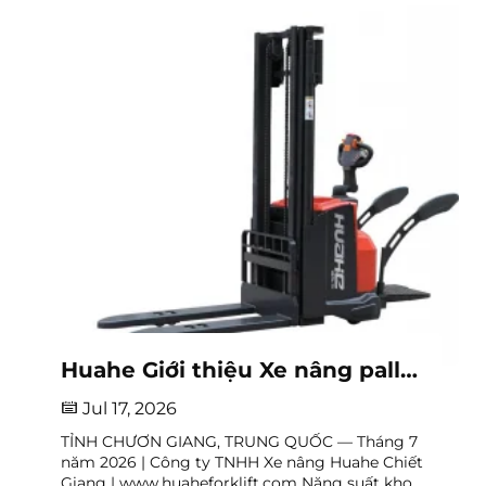
Huahe Giới thiệu Xe nâng pallet điện: Đáng tin cậy, nhỏ gọn và được thiết kế cho công việc kho hàng hàng ngày
Jul 17, 2026
TỈNH CHƯƠN GIANG, TRUNG QUỐC — Tháng 7
năm 2026 | Công ty TNHH Xe nâng Huahe Chiết
Giang | www.huaheforklift.com Năng suất kho