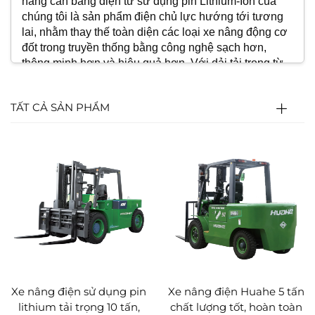
nâng cân bằng điện tử sử dụng pin Lithium-Ion của
chúng tôi là sản phẩm điện chủ lực hướng tới tương
lai, nhằm thay thế toàn diện các loại xe nâng động cơ
đốt trong truyền thống bằng công nghệ sạch hơn,
thông minh hơn và hiệu quả hơn. Với dải tải trọng từ
1,5 đến 10 tấn, dòng sản phẩm này được thiết kế đặc
biệt để vận hành ổn định trong các môi trường khắc
TẤT CẢ SẢN PHẨM
nghiệt như xưởng có nhiệt độ cao, kho lạnh chuỗi
cung ứng lạnh và sân ngoài trời nhiều bụi.
Lợi thế sản phẩm cốt lõi
1. Hệ thống pin Lithium Sắt Phốt phát (LiFePO₄)
hiệu suất cao
Tuổi thọ xuất sắc và độ an toàn vượt trội: Cung cấp
mật độ năng lượng cao hơn và tuổi thọ chu kỳ kéo dài
đáng kể so với pin chì-axit truyền thống, đồng thời sở
hữu khả năng ổn định nhiệt tuyệt vời nhằm đảm bảo
an toàn cơ bản.
Sạc nhanh để vận hành liên tục: Hỗ trợ công nghệ sạc
nhanh, giảm hiệu quả thời gian thiết bị ngừng hoạt
Xe nâng điện sử dụng pin
Xe nâng điện Huahe 5 tấn
động và dễ dàng đáp ứng nhu cầu vận hành liên tục
lithium tải trọng 10 tấn,
chất lượng tốt, hoàn toàn
nhiều ca.