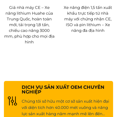
cho các hoạt động cường độ cao, đảm bảo độ bền
vượt trội.
Giá nhà máy CE – Xe
Xe nâng điện 1,5 tấn xuất
5. Tính bền vững môi trường & Chi phí sở hữu
nâng lithium Huahe của
khẩu trực tiếp từ nhà
tổng thể (TCO) thấp
Trung Quốc, hoàn toàn
máy với chứng nhận CE,
Hoạt động không phát thải: Không sinh ra khí thải từ
mới, tải trọng 1,8 tấn,
ISO và pin lithium – Xe
ống xả, giúp doanh nghiệp hiện thực hóa các sáng
chiều cao nâng 3000
nâng đa địa hình
kiến kho bãi xanh và giảm lượng khí thải carbon.
mm, phù hợp cho mọi địa
Chi phí tổng hợp thấp hơn: Chi phí năng lượng giảm
hình
đáng kể so với các mẫu chạy diesel hoặc LPG, đồng
thời yêu cầu bảo trì hàng ngày tối thiểu.
Giá trị kinh tế dài hạn: Tuổi thọ pin dài, không bị ảnh
hưởng bởi hiệu ứng nhớ, mang lại Tổng chi phí sở
hữu (TCO) vượt trội về lâu dài.
Sản xuất tiên tiến & Cam kết về chất lượng
Mỗi xe nâng điện lithium-ion Huahe đều được sản
DỊCH VỤ SẢN XUẤT OEM CHUYÊN
xuất từ hệ sinh thái sản xuất thông minh tiên tiến của
NGHIỆP
chúng tôi:
Đổi mới nghiên cứu & phát triển chuyên biệt: Năm
Chúng tôi sở hữu một cơ sở sản xuất hiện đại
2020, công ty thành lập Trung tâm Nghiên cứu & Phát
với diện tích hơn 40.000 mét vuông và năng
triển Xe nâng pin lithium năng lượng mới, tập trung
lực sản xuất hàng năm mạnh mẽ lên đến
vào việc phát triển công nghệ tiên tiến trong các hệ