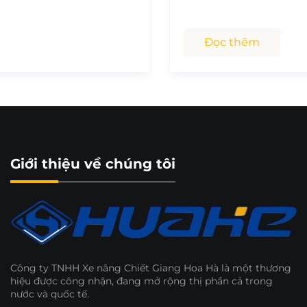
Đọc thêm
Giới thiệu về chúng tôi
Công ty TNHH Xe nâng Chiết Giang Hoa Hà là một thương
hiệu được công nhận, đang mở rộng thị phần cả trong
nước và quốc tế.