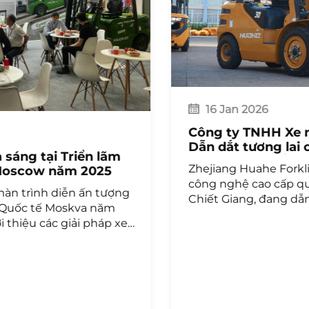
16 Jan 2026
Công ty TNHH Xe nâng Zhejiang Huaye:
Dẫn dắt tương lai của ngành xử lý vật
liệu toàn cầu bằng đổi mới và độ tin cậy
Zhejiang Huahe Forklift, một doanh nghiệp
công nghệ cao cấp quốc gia tại Thái Châu,
Chiết Giang, đang dẫn dắt tương lai xử lý vật
liệu toàn cầu bằng các giải pháp xe công
nghiệp và xe nâng đổi mới, đáng tin cậy cho
thị trường thế giới.