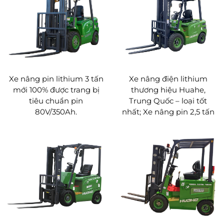
di chuyển trong các lối đi hẹp, tối ưu hóa việc sử dụng
không gian.
Vận hành thoải mái: Các tính năng như ghế điều
chỉnh được, độ rung thấp và thiết kế ít tiếng ồn giúp
cải thiện đáng kể sự thoải mái và năng suất của người
vận hành trong ca làm việc dài.
Tầm nhìn an toàn: Thiết kế càng nâng góc rộng cung
Xe nâng pin lithium 3 tấn
Xe nâng điện lithium
cấp tầm quan sát xuất sắc trong các thao tác nâng và
mới 100% được trang bị
thương hiệu Huahe,
xếp chồng, đảm bảo an toàn.
tiêu chuẩn pin
Trung Quốc – loại tốt
4. Hiệu suất bền bỉ cho các điều kiện làm việc
80V/350Ah.
nhất; Xe nâng pin 2,5 tấn
phức tạp
Khả năng thích ứng toàn cảnh: Được gia cố đặc biệt
nhằm đảm bảo độ tin cậy trong các môi trường khắc
nghiệt như nhiệt độ cao, độ ẩm cao và nhiều bụi, đã
vượt qua quy trình kiểm định nghiêm ngặt.
Khả năng xử lý tải mạnh mẽ: Có khả năng leo dốc tốt
và tốc độ nâng ổn định khi tải đầy, đáp ứng nhu cầu
xử lý hàng hóa cường độ cao.
Kết cấu chắc chắn và bền bỉ: Khung xe vững chãi
cùng hệ thống truyền động đáng tin cậy được thiết kế