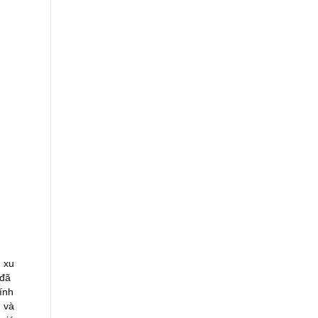
 xu
 đã
ính
n và