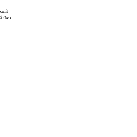
 xuất
để đưa