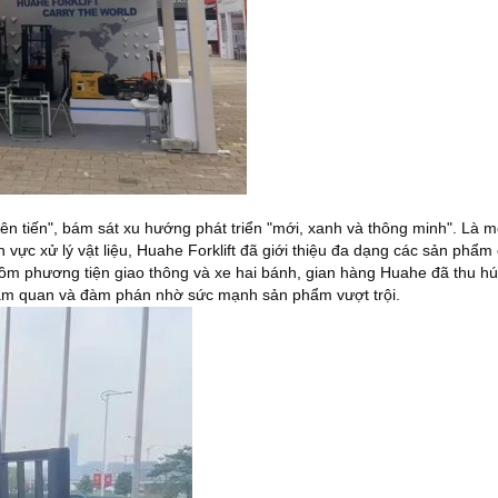
n tiến", bám sát xu hướng phát triển "mới, xanh và thông minh". Là m
ực xử lý vật liệu, Huahe Forklift đã giới thiệu đa dạng các sản phẩm c
ồm phương tiện giao thông và xe hai bánh, gian hàng Huahe đã thu hú
ham quan và đàm phán nhờ sức mạnh sản phẩm vượt trội.