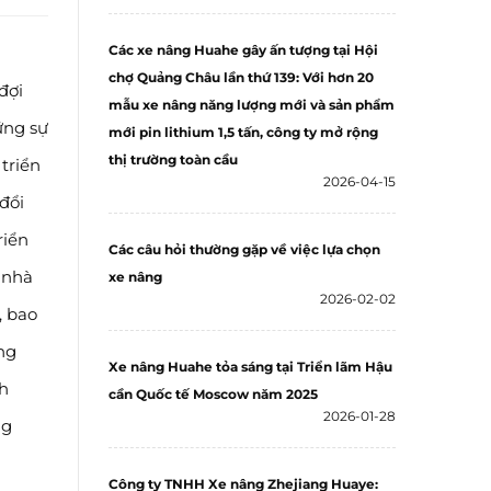
Các xe nâng Huahe gây ấn tượng tại Hội
chợ Quảng Châu lần thứ 139: Với hơn 20
đợi
mẫu xe nâng năng lượng mới và sản phẩm
ững sự
mới pin lithium 1,5 tấn, công ty mở rộng
thị trường toàn cầu
triển
2026-04-15
đổi
riển
Các câu hỏi thường gặp về việc lựa chọn
 nhà
xe nâng
2026-02-02
, bao
ưng
Xe nâng Huahe tỏa sáng tại Triển lãm Hậu
nh
cần Quốc tế Moscow năm 2025
2026-01-28
ng
Công ty TNHH Xe nâng Zhejiang Huaye: