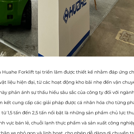
Huahe Forklift tại triển lãm được thiết kế nhằm đáp ứng c
vật liệu hiện đại, từ các hoạt động kho bãi nhẹ đến vận chu
y phản ánh sự thấu hiểu sâu sắc của công ty đối với ngàn
 kết cung cấp các giải pháp được cá nhân hóa cho từng ph
ừ 1,5 tấn đến 2,5 tấn nổi bật là những sản phẩm chủ lực th
nh vực bán lẻ, chuỗi lạnh thực phẩm và sản xuất công nghiệ
thân xe nhỏ gọn và linh hoạt, cho phép dễ dàng di chuyển t