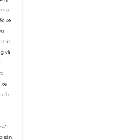
hàng
ếc xe
ều
nhất,
ng và
i
ực
 xe
chuẩn
 sự
p sản