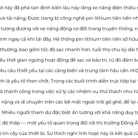
ày đã phá tan định kiến lâu nay rằng xe nâng điện thiếu 
 tải nặng. Được trang bị công nghệ pin lithium tiên tiến nh
ất tương đương với xe nâng động cơ đốt trong truyền thống, 
ngay cả khi tải đầy. Hệ thống pin lithium tiên tiến sở hữu
g thường, bao gồm tốc độ sạc nhanh hơn, tuổi thọ chu kỳ dài 
hiểu thời gian ngừng hoạt động để sạc và bảo trì, từ đó đảm 
êu cầu thiết yếu tại các cảng biển và trung tâm hậu cần nh
h là yếu tố then chốt. Trong các buổi trình diễn trực tiếp tại 
ã thành công trong việc xử lý các nhiệm vụ thử thách như 
 nặng và di chuyển trên các bề mặt ngoài trời gồ ghề, để lại
 Nhiều người tham dự đặc biệt ấn tượng với khả năng duy tr
 độ thấp — một yếu tố quan trọng đối với thị trường Đông Â
n cậy của thiết bị. Sự thích nghi linh hoạt này là kết quả c