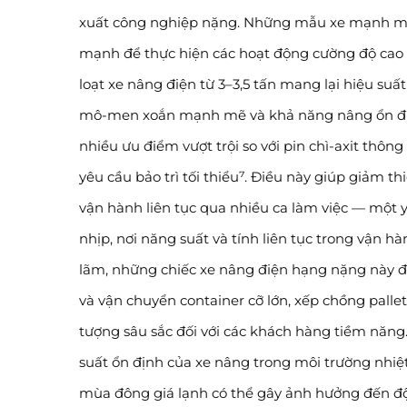
xuất công nghiệp nặng. Những mẫu xe mạnh mẽ n
mạnh để thực hiện các hoạt động cường độ cao và
loạt xe nâng điện từ 3–3,5 tấn mang lại hiệu su
mô-men xoắn mạnh mẽ và khả năng nâng ổn định 
nhiều ưu điểm vượt trội so với pin chì-axit thôn
yêu cầu bảo trì tối thiểu⁷. Điều này giúp giảm t
vận hành liên tục qua nhiều ca làm việc — một y
nhịp, nơi năng suất và tính liên tục trong vận hàn
lãm, những chiếc xe nâng điện hạng nặng này đ
và vận chuyển container cỡ lớn, xếp chồng pallet
tượng sâu sắc đối với các khách hàng tiềm năng.
suất ổn định của xe nâng trong môi trường nhiệt
mùa đông giá lạnh có thể gây ảnh hưởng đến độ ti