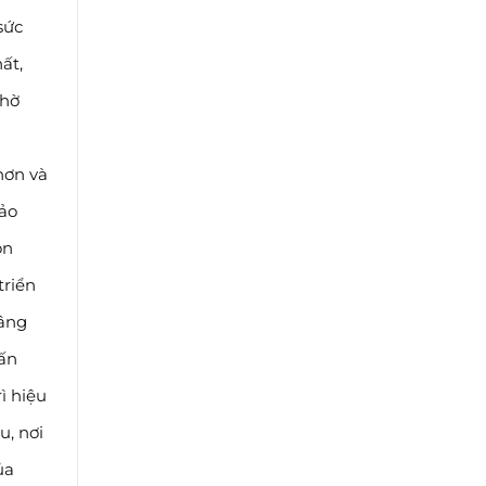
sức
ất,
nhờ
hơn và
bảo
ộn
triển
nâng
 ấn
ì hiệu
u, nơi
ủa