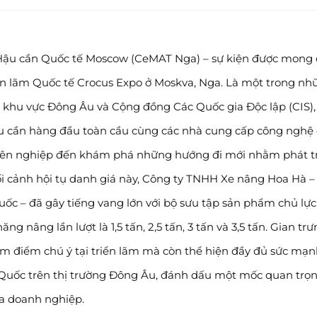
 Hậu cần Quốc tế Moscow (CeMAT Nga) – sự kiện được mong 
iển lãm Quốc tế Crocus Expo ở Moskva, Nga. Là một trong nh
i khu vực Đông Âu và Cộng đồng Các Quốc gia Độc lập (CIS), 
u cần hàng đầu toàn cầu cùng các nhà cung cấp công nghệ 
yên nghiệp đến khám phá những hướng đi mới nhằm phát t
i cảnh hội tụ danh giá này, Công ty TNHH Xe nâng Hoa Hà –
ốc – đã gây tiếng vang lớn với bộ sưu tập sản phẩm chủ lực
g nâng lần lượt là 1,5 tấn, 2,5 tấn, 3 tấn và 3,5 tấn. Gian tr
âm điểm chú ý tại triển lãm mà còn thể hiện đầy đủ sức mạ
 Quốc trên thị trường Đông Âu, đánh dấu một mốc quan trọ
ủa doanh nghiệp.