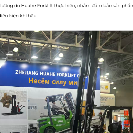
ỹ lưỡng do Huahe Forklift thực hiện, nhằm đảm bảo sản phẩ
iều kiện khí hậu.