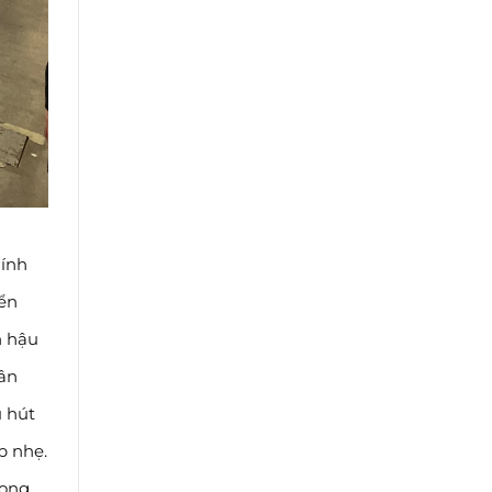
hính
yển
h hậu
ân
u hút
p nhẹ.
rong