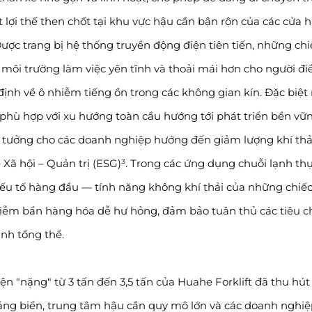
t lợi thế then chốt tại khu vực hậu cần bận rộn của các cửa 
Được trang bị hệ thống truyền động điện tiên tiến, những chi
 môi trường làm việc yên tĩnh và thoải mái hơn cho người đi
ịnh về ô nhiễm tiếng ồn trong các không gian kín. Đặc biệt 
phù hợp với xu hướng toàn cầu hướng tới phát triển bền vữ
ý tưởng cho các doanh nghiệp hướng đến giảm lượng khí thả
 Xã hội – Quản trị (ESG)³. Trong các ứng dụng chuỗi lạnh th
yếu tố hàng đầu — tính năng không khí thải của những chiếc
hiễm bẩn hàng hóa dễ hư hỏng, đảm bảo tuân thủ các tiêu 
nh tổng thể.
 "nặng" từ 3 tấn đến 3,5 tấn của Huahe Forklift đã thu hút
ảng biển, trung tâm hậu cần quy mô lớn và các doanh nghiệ