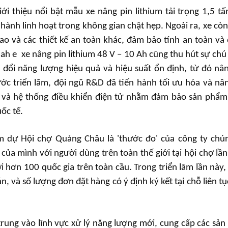
ới thiệu nổi bật mẫu xe nâng pin lithium tải trọng 1,5 tấ
ành linh hoạt trong không gian chật hẹp. Ngoài ra, xe cò
ao và các thiết kế an toàn khác, đảm bảo tính an toàn và 
uah
e
xe nâng pin lithium 48 V – 10 Ah cũng thu hút sự chú 
đổi năng lượng hiệu quả và hiệu suất ổn định, từ đó nâ
ước triển lãm, đội ngũ R&D đã tiến hành tối ưu hóa và nâ
ơ và hệ thống điều khiển điện tử nhằm đảm bảo sản phẩ
uốc tế.
m dự Hội chợ Quảng Châu là 'thước đo' của công ty chún
ủa mình với người dùng trên toàn thế giới tại hội chợ lần
ới hơn 100 quốc gia trên toàn cầu. Trong triển lãm lần này,
, và số lượng đơn đặt hàng có ý định ký kết tại chỗ liên tụ
p trung vào lĩnh vực xử lý năng lượng mới, cung cấp các sả