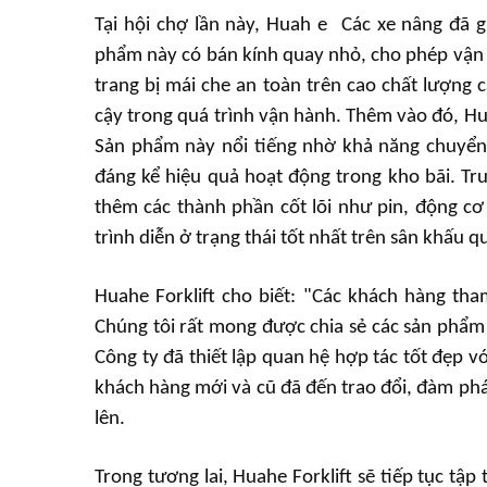
Tại hội chợ lần này, Huah
e
Các xe nâng đã gi
phẩm này có bán kính quay nhỏ, cho phép vận h
trang bị mái che an toàn trên cao chất lượng c
cậy trong quá trình vận hành. Thêm vào đó, H
Sản phẩm này nổi tiếng nhờ khả năng chuyển 
đáng kể hiệu quả hoạt động trong kho bãi. Tr
thêm các thành phần cốt lõi như pin, động c
trình diễn ở trạng thái tốt nhất trên sân khấu q
Huahe Forklift cho biết: "Các khách hàng tha
Chúng tôi rất mong được chia sẻ các sản phẩm c
Công ty đã thiết lập quan hệ hợp tác tốt đẹp v
khách hàng mới và cũ đã đến trao đổi, đàm phán
lên.
Trong tương lai, Huahe Forklift sẽ tiếp tục tậ