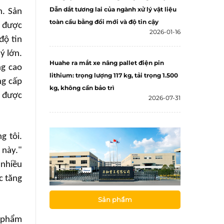
Dẫn dắt tương lai của ngành xử lý vật liệu
n. Sản
toàn cầu bằng đổi mới và độ tin cậy
n được
2026-01-16
độ tin
ý lớn.
Huahe ra mắt xe nâng pallet điện pin
ng cao
lithium: trọng lượng 117 kg, tải trọng 1.500
ng cấp
kg, không cần bảo trì
m được
2026-07-31
g tôi.
 này."
 nhiều
c tăng
Sản phẩm
n phẩm