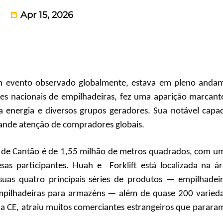
Apr 15, 2026
um evento observado globalmente, estava em pleno anda
ores nacionais de empilhadeiras, fez uma aparição marcan
 energia e diversos grupos geradores. Sua notável capa
rande atenção de compradores globais.
ra de Cantão é de 1,55 milhão de metros quadrados, com um
sas participantes. Huah
e
Forklift está localizada na á
uas quatro principais séries de produtos — empilhadei
empilhadeiras para armazéns — além de quase 200 varied
 a CE, atraiu muitos comerciantes estrangeiros que parara