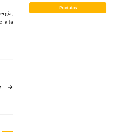
Produtos
ergia,
e alta
o