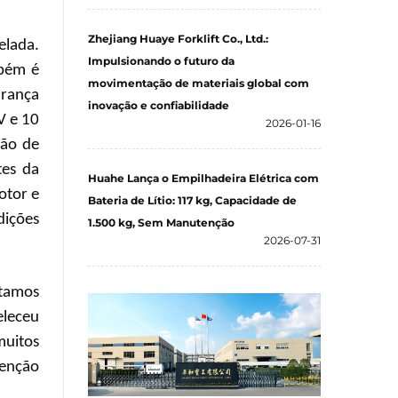
Zhejiang Huaye Forklift Co., Ltd.:
elada.
Impulsionando o futuro da
mbém é
movimentação de materiais global com
urança
inovação e confiabilidade
V e 10
2026-01-16
são de
tes da
Huahe Lança o Empilhadeira Elétrica com
otor e
Bateria de Lítio: 117 kg, Capacidade de
dições
1.500 kg, Sem Manutenção
2026-07-31
stamos
eleceu
muitos
tenção