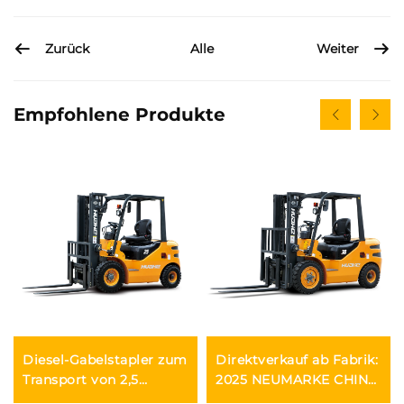
Zurück
Weiter
Alle
Empfohlene Produkte
Diesel-Gabelstapler zum
Direktverkauf ab Fabrik:
Transport von 2,5
2025 NEUMARKE CHINA
Tonnen Gütern mit
HUAHE, 4-Rad-Diesel-