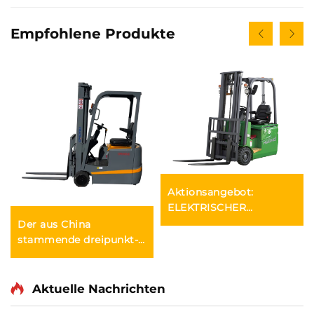
Empfohlene Produkte
Aktionsangebot:
ELEKTRISCHER
Gabelstapler,
Der aus China
MARKENNEU, 1,5-
stammende dreipunkt-
Tonnen-Mini-
gewichtsoptimierte
Gabelstapler mit
Lithium-Batterie-
LITHIUM-AKKU, Preis
Gabelstapler mit 1,0
Aktuelle Nachrichten
Tonne Tragfähigkeit ist