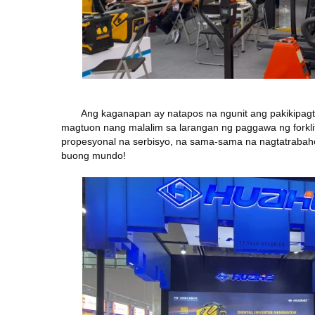
Ang kaganapan ay natapos na ngunit ang pakikipag
magtuon nang malalim sa larangan ng paggawa ng forkli
propesyonal na serbisyo, na sama-sama na nagtatrabaho
buong mundo!