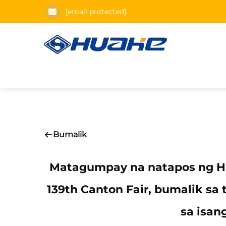
[email protected]
Bumalik
Matagumpay na natapos ng Hu
139th Canton Fair, bumalik s
sa isan