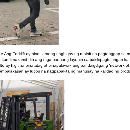
h
e
Ang Forklift ay hindi lamang nagbigay ng mainit na pagtanggap sa 
n, kundi nakamit din ang mga paunang layunin sa pakikipagtulungan k
Ito ay higit na pinatatag at pinapalawak ang pandaigdigang 'network of
pampalakasan ay lubos na nagpapakita ng mahusay na kalidad ng produ
.