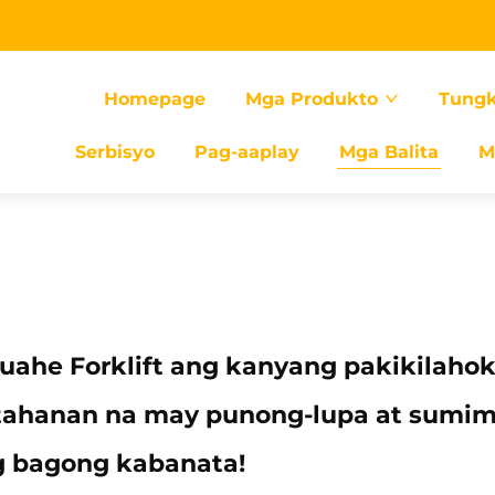
Homepage
Mga Produkto
Tungk
Serbisyo
Pag-aaplay
Mga Balita
M
ahe Forklift ang kanyang pakikilahok
a tahanan na may punong-lupa at sumi
g bagong kabanata!