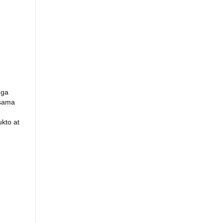
mga
asama
kto at