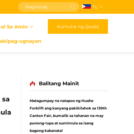
TL
Kumuha ng Quote
ol Sa Amin
akipag-ugnayan
Balitang Mainit
 sa
Matagumpay na natapos ng Huahe
Forklift ang kanyang pakikilahok sa 139th
mula
Canton Fair, bumalik sa tahanan na may
punong-lupa at sumimula sa isang
bagong kabanata!