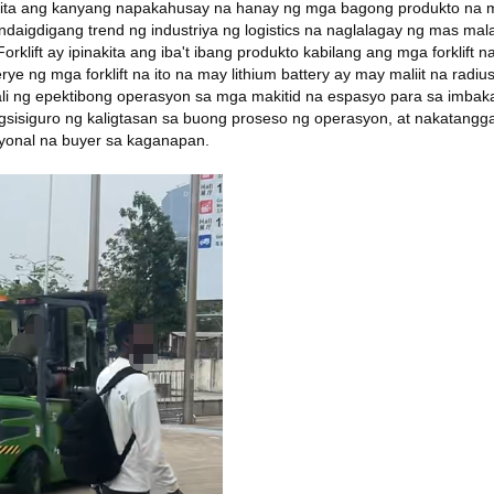
nakita ang kanyang napakahusay na hanay ng mga bagong produkto na 
ndaigdigang trend ng industriya ng logistics na naglalagay ng mas mal
orklift ay ipinakita ang iba't ibang produkto kabilang ang mga forklift 
ye ng mga forklift na ito na may lithium battery ay may maliit na radiu
dali ng epektibong operasyon sa mga makitid na espasyo para sa imbak
gsisiguro ng kaligtasan sa buong proseso ng operasyon, at nakatangg
yonal na buyer sa kaganapan.