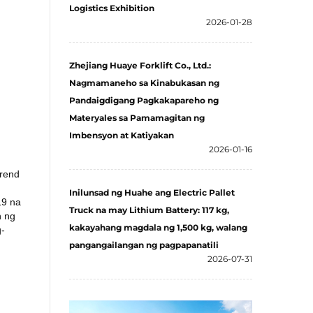
Logistics Exhibition
2026-01-28
Zhejiang Huaye Forklift Co., Ltd.:
Nagmamaneho sa Kinabukasan ng
Pandaigdigang Pagkakapareho ng
Materyales sa Pamamagitan ng
Imbensyon at Katiyakan
2026-01-16
trend
Inilunsad ng Huahe ang Electric Pallet
19 na
Truck na may Lithium Battery: 117 kg,
h ng
kakayahang magdala ng 1,500 kg, walang
g-
pangangailangan ng pagpapanatili
2026-07-31