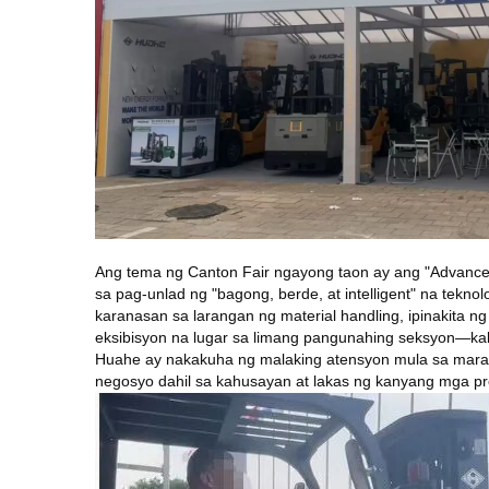
Ang tema ng Canton Fair ngayong taon ay ang "Advance
sa pag-unlad ng "bagong, berde, at intelligent" na te
karanasan sa larangan ng material handling, ipinakita ng
eksibisyon na lugar sa limang pangunahing seksyon—k
Huahe ay nakakuha ng malaking atensyon mula sa maram
negosyo dahil sa kahusayan at lakas ng kanyang mga pr