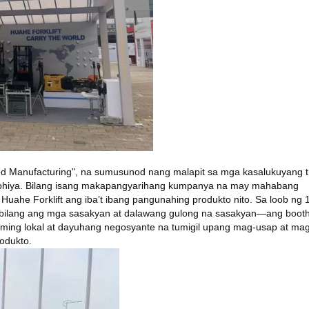
d Manufacturing", na sumusunod nang malapit sa mga kasalukuyang 
knolohiya. Bilang isang makapangyarihang kumpanya na may mahabang
 Huahe Forklift ang iba’t ibang pangunahing produkto nito. Sa loob ng 
abilang ang mga sasakyan at dalawang gulong na sasakyan—ang boot
ing lokal at dayuhang negosyante na tumigil upang mag-usap at ma
odukto.