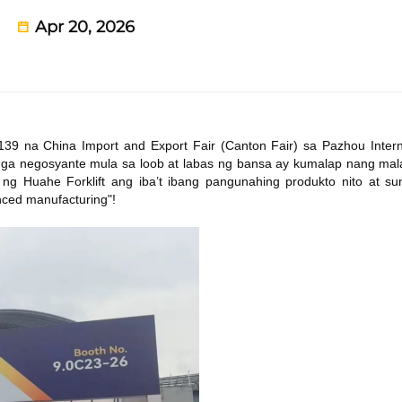
Apr 20, 2026
139 na China Import and Export Fair (Canton Fair) sa Pazhou Intern
ga negosyante mula sa loob at labas ng bansa ay kumalap nang mal
a ng Huahe Forklift ang iba’t ibang pangunahing produkto nito at su
nced manufacturing"!