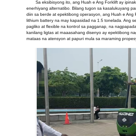
Sa eksibisyong ito, ang Huah
e
Ang Forklift ay ipi
enerhiyang alternatibo. Bilang tugon sa kasalukuyang pa
diin sa berde at epektibong operasyon, ang Huah
e
Ang F
lithium battery na may kapasidad na 1.5 tonelada. Ang ser
pagliko at flexible na kontrol sa pagganap, na nagpapa
kanilang ligtas at maaasahang disenyo ay epektibong na
mataas na atensyon at papuri mula sa maraming propes