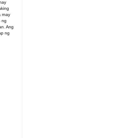
may
aking
na may
s ng
an. Ang
ap ng