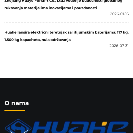
Zhejiang Huaye Forklift Co., Ltd.: Vođenje budućnosti globalnog
rukovanja materijalima inovacijama i pouzdanosti
2026-01-16
Huahe lansira električni teretnjak sa litijumskim baterijama: 117 kg,
1.500 kg kapaciteta, nula održavanja
2026-07-31
O nama