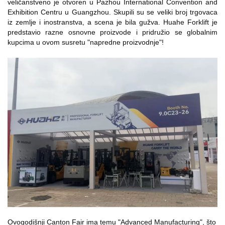
veličanstveno je otvoren u Pazhou International Convention and
Exhibition Centru u Guangzhou. Skupili su se veliki broj trgovaca
iz zemlje i inostranstva, a scena je bila gužva. Huahe Forklift je
predstavio razne osnovne proizvode i pridružio se globalnim
kupcima u ovom susretu "napredne proizvodnje"!
Ovogodišnji Canton Fair ima temu "Advanced Manufacturing", što