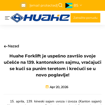
BS
[email protected]
Zatražite ponudu
Nazad
Huahe Forklift je uspešno završio svoje
učešće na 139. kantonskom sajmu, vraćajući
se kući sa punim teretom i krećući se u
novo poglavlje!
Apr 20, 2026
15. aprila, 139. kineski sajam uvoza i izvoza (Kanton sajam)