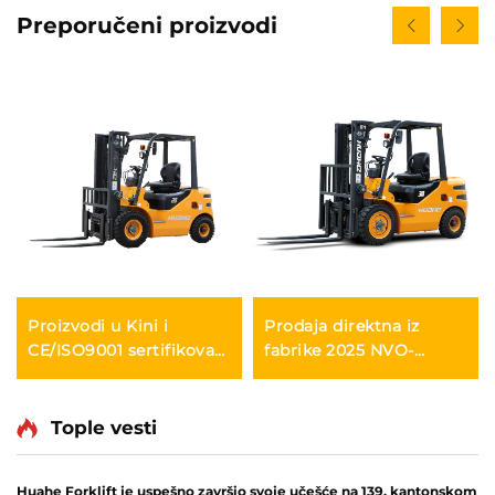
Preporučeni proizvodi
Proizvodi u Kini i
Prodaja direktna iz
CE/ISO9001 sertifikovani
fabrike 2025 NVO-
i direktna prodaja iz
BRAND KINA HUAHE 4
tvornice dizelovih
Wheel Kineski 3ton
viljušara
Diesel Forklift
Tople vesti
Huahe Forklift je uspešno završio svoje učešće na 139. kantonskom