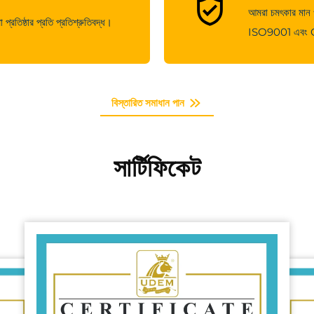
আমরা চমৎকার মান ও ক
্রতিষ্ঠার প্রতি প্রতিশ্রুতিবদ্ধ।
ISO9001 এবং CE স
বিস্তারিত সমাধান পান
সার্টিফিকেট