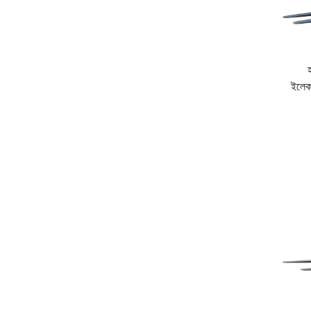
আপনি কি আপনার উপকরণ পরিচালনা প্রক্রিয়াগুলি অপ্টিমাইজ করতে প
[যোগাযোগ করুন] কাস্টমাইজড পণ্য সমাধান ও দামের প্রস্তাব পেতে, অথবা
ইলেকট