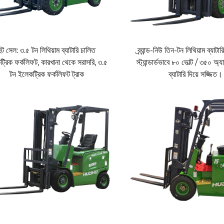
্রস্তুত?
 হুয়াহে লিথিয়াম-আয়ন ফর্কলিফট ট্রাকগুলির অসাধারণ কর্মক্ষমতা প্রত্যক্ষ করার জন্য সা
হট সেল: ৩.৫ টন লিথিয়াম ব্যাটারি চালিত
ব্র্যান্ড-নিউ তিন-টন লিথিয়াম ব্যাটা
্রিক ফর্কলিফট, কারখানা থেকে সরাসরি, ৩.৫
স্ট্যান্ডার্ডভাবে ৮০ ভোল্ট / ৩৫০ অ্যা
টন ইলেকট্রিক ফর্কলিফট ট্রাক
ব্যাটারি দিয়ে সজ্জিত।