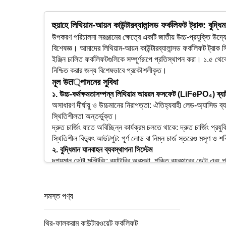
হুয়াহে লিথিয়াম-আয়ন কাউন্টারব্যালান্সড ফর্কলিফট ট্রাক: বুদ্ধ
উপকরণ পরিচালনা সরঞ্জামের ক্ষেত্রে একটি জাতীয় উচ্চ-প্রযুক্তি উদ্য
বিশেষজ্ঞ। আমাদের লিথিয়াম-আয়ন কাউন্টারব্যালান্সড ফর্কলিফট ট্রাক 
ইঞ্জিন চালিত ফর্কলিফটগুলিকে সম্পূর্ণরূপে প্রতিস্থাপন করা। ১.৫ থেকে
নিশ্চিত করার জন্য বিশেষভাবে প্রকৌশলীকৃত।
মূল উत্পাদনের সুবিধা
১. উচ্চ-কর্মক্ষমতাসম্পন্ন লিথিয়াম আয়রন ফসফেট (LiFePO₄) ব্যাট
অসাধারণ দীর্ঘায়ু ও উচ্চমানের নিরাপত্তা: ঐতিহ্যবাহী লেড-অ্যাসিড 
স্থিতিশীলতা অন্তর্ভুক্ত।
দ্রুত চার্জিং যাতে অবিচ্ছিন্ন কার্যক্রম চলতে থাকে: দ্রুত চার্জিং প
স্থিতিশীল বিদ্যুৎ আউটপুট: পূর্ণ লোড বা নিম্ন চার্জ স্তরেও মসৃণ ও শক
২. বুদ্ধিমান যানবাহন ব্যবস্থাপনা সিস্টেম
দৃশ্যমান ডেটা মনিটরিং: ব্যাটারির অবস্থা, শক্তি ব্যবহারের ডেটা এবং প
সতর্কতা ও বুদ্ধিমান রক্ষণাবেক্ষণ: অন্তর্নির্মিত ত্রুটি নির্ণয় ব্যবস্
ব্যবহারকারী-বান্ধব ইন্টারফেস: একটি সহজবোধ্য ড্যাশবোর্ড গতি, লোড ক্
৩. উৎকৃষ্ট ম্যানিউভারেবিলিটি ও মানব-কেন্দ্রিক ডিজাইন
সমস্ত পণ্য
সক্রিয় পারফরম্যান্স: একটি সংক্ষিপ্ত ঘূর্ণন ব্যাসার্ধ এবং সংবেদনশীল ই
আরামদায়ক অপারেশন: সামঞ্জস্যযোগ্য আসন, নিম্ন কম্পন এবং নিম্ন-
থ্রি-ফালক্রাম কাউন্টারওয়েট ফর্কলিফট