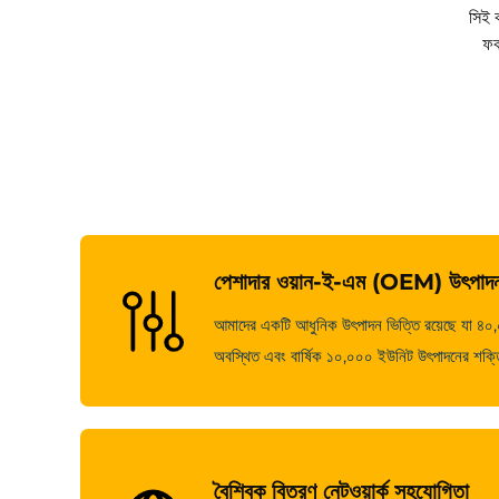
সিই কা
ফর
পেশাদার ওয়ান-ই-এম (OEM) উৎপাদন
আমাদের একটি আধুনিক উৎপাদন ভিত্তি রয়েছে যা ৪০,০০
অবস্থিত এবং বার্ষিক ১০,০০০ ইউনিট উৎপাদনের শক্তি
বৈশ্বিক বিতরণ নেটওয়ার্ক সহযোগিতা