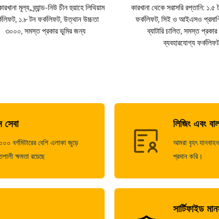
রখানা মূল্য, ব্র্যান্ড-নিউ চীন হুয়াহে লিথিয়াম
কারখানা থেকে সরাসরি রপ্তানি: ১.৫
্কলিফট, ১.৮ টন ফর্কলিফট, উত্থান উচ্চতা
ফর্কলিফট, সিই ও আইএসও প্রমাণি
৩০০০, সমস্ত প্রকার ভূমির জন্য
ব্যাটারি চালিত, সমস্ত প্রকার
ব্যবহারযোগ্য ফর্কলিফ
 সেবা
লিজিং এবং বা
০ বর্গমিটারের বেশি এলাকা জুড়ে
আমরা বৃহৎ যানবাহন 
শালী ক্ষমতা রয়েছে
প্রদান করি।
সার্টিফাইড মা