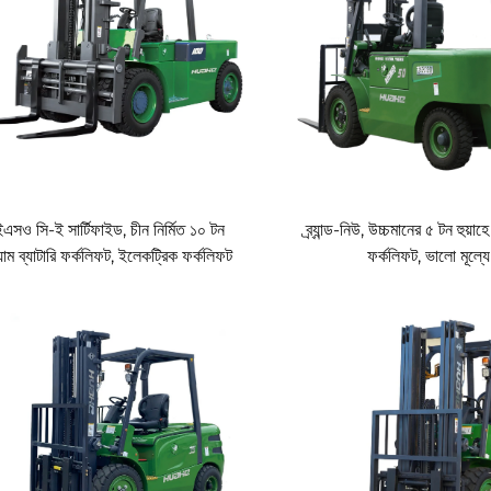
অপারেশনের সময় চমৎকার দৃশ্যাবলী প্রদান করে, যা নিরাপত্তা নিশ্চিত করে।
ং ধূলিকণা-পূর্ণ পরিবেশের মতো কঠোর পরিস্থিতিতে বিশ্বস্ততা নিশ্চিত করার জন্য বিশেষভাব
্রম করার ক্ষমতা এবং স্থিতিশীল উত্থাপন গতি রয়েছে, যা উচ্চ-তীব্রতা হ্যান্ডলিং প্রয়োজন
ইভ সিস্টেম ঘন ঘন ও চাপযুক্ত অপারেশনের জন্য ডিজাইন করা হয়েছে, যা অসাধারণ টেকসইতা ন
়গুলিকে সবুজ গুদাম প্রচেষ্টা অর্জন এবং তাদের কার্বন পদচিহ্ন হ্রাস করতে সহায়তা করে।
যোগ্যভাবে কম, এবং দৈনিক রক্ষণাবেক্ষণের প্রয়োজনীয়তা ন্যূনতম।
ক্ত, দীর্ঘমেয়াদে মোট মালিকানা খরচ (TCO) এর ক্ষেত্রে উৎকৃষ্ট সুবিধা প্রদান করে।
সও সি-ই সার্টিফাইড, চীন নির্মিত ১০ টন
ব্র্যান্ড-নিউ, উচ্চমানের ৫ টন হুয়া
মান উৎপাদন ইকোসিস্টেম থেকে উদ্ভূত:
য়াম ব্যাটারি ফর্কলিফট, ইলেকট্রিক ফর্কলিফট
ফর্কলিফট, ভালো মূল্যে
ি লিথিয়াম ব্যাটারি ফর্কলিফট গবেষণা ও উন্নয়ন কেন্দ্র প্রতিষ্ঠা করে, যা বৈদ্যুতিক ড্রাইভ
ন পেইন্টিং লাইন এবং সমাবেশ প্রক্রিয়া ব্যবহার করে উৎপাদনের নির্ভুলতা এবং ধারাবাহিক পণ্য মা
ৎপাদন ব্যবস্থাপনা সিস্টেম ক্রয় থেকে চূড়ান্ত অ্যাসেম্বলি পর্যন্ত প্রতিটি পর্যায়কে নজরদ
্থাপনা সিস্টেম মেনে চলে এবং CE-সহ আন্তর্জাতিক সার্টিফিকেশন অর্জন করেছে, যা নিরাপত্
াতকরণের ক্ষেত্রে কাজ করছেন, তবে হুয়াহে লিথিয়াম-আয়ন কাউন্টারব্যালান্সড ফর্কলিফট ট্র
করুন এবং আপনার ব্যবসায় দক্ষ ও পরিবেশবান্ধব শক্তির সংযোজন করুন।