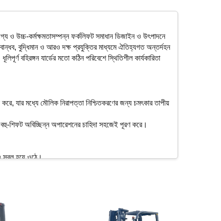
রযোগ্য ও উচ্চ-কর্মক্ষমতাসম্পন্ন ফর্কলিফট সমাধান ডিজাইন ও উৎপাদনে
বান্ধব, বুদ্ধিমান ও আরও দক্ষ প্রযুক্তির মাধ্যমে ঐতিহ্যগত অন্তর্দহন
লিপূর্ণ বহিরঙ্গন যার্ডের মতো কঠিন পরিবেশে স্থিতিশীল কার্যকারিতা
ান করে, যার মধ্যে মৌলিক নিরাপত্তা নিশ্চিতকরণের জন্য চমৎকার তাপীয়
় এবং বহু-শিফট অবিচ্ছিন্ন অপারেশনের চাহিদা সহজেই পূরণ করে।
ট ও সরল হয়ে ওঠে।
এবং অপ্রত্যাশিত অপারেশন বন্ধ হওয়ার ঝুঁকি কমায়।
্ধি করে।
া স্থান ব্যবহারের সর্বোচ্চকরণ নিশ্চিত করে।
ল্লেখযোগ্যভাবে উন্নত করে।