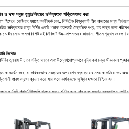
িমান ও দক্ষ সবুজ হ্যান্ডলিংয়ের ভবিষ্যৎকে শক্তিসঞ্চার করা
োগ হিসেবে, ঝেজিয়াং হুয়াহে ফর্কলিফট কো., লিমিটেড বিশ্বব্যাপী শিল্প বাজারের জন্য নির্ভ
সিরিজ ভবিষ্যতের জন্য নির্মিত একটি পতাকা বহনকারী বৈদ্যুতিক পণ্য, যার লক্ষ্য হলো পরিবেশ
 ১০ টন লোড ক্ষমতা বিশিষ্ট এই সিরিজটি উচ্চ-তাপমাত্রার কারখানা, শীতল শৃঙ্খল সংরক্ষণ ও ধূ
ারি সিস্টেম
ব্যাটারির তুলনায় উচ্চতর শক্তি ঘনত্ব এবং উল্লেখযোগ্যভাবে বৃদ্ধি করা চক্র জীবনকাল প্রদ
্রযুক্তিকে সমর্থন করে, যা কার্যকরভাবে সরঞ্জামের অপারেশন বন্ধ হওয়ার সময়কে কমিয়ে দেয
্তিশালী পারফরম্যান্স প্রদান করে, যার ফলে কার্যক্রমের সুস্থির দক্ষতা নিশ্চিত হয়।
্রধান কার্যকরী প্যারামিটারগুলি বাস্তব সময়ে মনিটর করে, যার ফলে সরঞ্জাম ব্যবস্থাপনা স্পষ্
থা প্রতিরোধমূলক রক্ষণাবেক্ষণের নির্দেশনা প্রদান করে, যা সর্বোচ্চ অপারেশন সময় নিশ্চিত করে 
ষমতা, ব্যাটারি স্তর এবং অন্যান্য তথ্য স্পষ্টভাবে প্রদর্শন করে, যা অপারেশনের সুবিধা বৃদ
লেকট্রনিক নিয়ন্ত্রণ স্টিয়ারিং সিস্টেমের সমন্বয়ে সংকীর্ণ পথে সহজেই ম্যানিউভার করা যায়, য
শব্দ ডিজাইনের মতো বৈশিষ্ট্যগুলি দীর্ঘ শিফটের সময় অপারেটরের আরাম ও উৎপাদনশীলতা উ