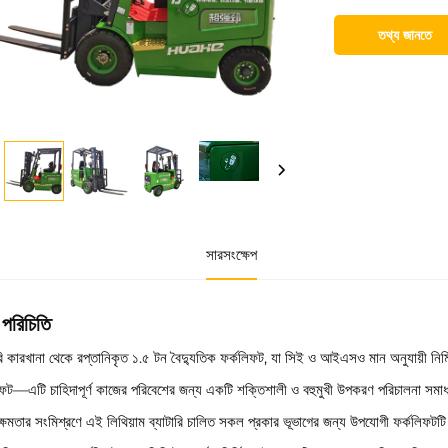
তথ্য জানতে
সারসংক্ষেপ
 পরিচিতি
ি কারখানা থেকে রপ্তানিকৃত ১.৫ টন বৈদ্যুতিক ফর্কলিফট, যা সিই ও আইএসও মান অনুযায়ী নির্ম
িফট—এটি চাহিদাপূর্ণ কাজের পরিবেশের জন্য একটি শক্তিশালী ও বহুমুখী উপকরণ পরিচালনা সমাধান
ক্ষমতার সংমিশ্রণে এই লিথিয়াম ব্যাটারি চালিত সকল প্রকার ভূভাগের জন্য উপযোগী ফর্কলিফটট