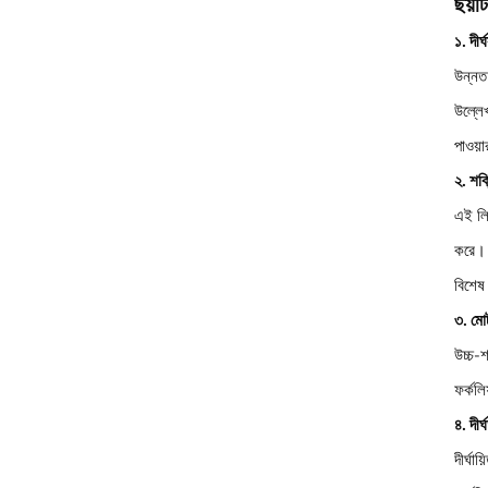
ছয়ট
১. দীর্
উন্নত 
উল্লেখ
পাওয়
২. শক্
এই লি
করে। শ
বিশেষ
৩. মোট
উচ্চ-শ
ফর্কল
৪. দীর
দীর্ঘা