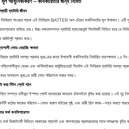
ি মূল আধুনিকীকরণ – কার্যকারিতার জন্য নির্মিত
ঘস্থায়ী ব্যাটারি জীবন
লিথিয়াম পাওয়ার প্যাক এই লিথিয়াম BATTER অল-টেরেন ফর্কলিফটের মূল উপাদান। এটি সুযোগ চার
যোগ্যভাবে কমিয়ে দেয়। উচ্চ-দক্ষতাসম্পন্ন ব্যাটারি ম্যানেজমেন্ট সিস্টেমটি নিশ্চিত করে যে
ার আউটপুট প্রদান করে।
তিশালী লোড-বেয়ারিং ক্ষমতা
থিয়াম ব্যাটারি সমস্ত প্রকার ভূখণ্ডের জন্য উপযোগী ফর্কলিফটের নির্ধারিত ধারণক্ষমতা ১.৫ ট
ক্তিশালীকৃত ফ্রেম এবং অপ্টিমাইজড কাউন্টারওয়েট সিস্টেম এই লিথিয়াম ব্যাটারি সমস্ত প্রক
 করে অসমতল ভূখণ্ডে ভারী লোড পরিচালনা করার সময়।
া করা স্টিল প্লেট গঠন
ক্তি সম্পন্ন ঘনীভূত ইস্পাত প্লেট ব্যবহারের মাধ্যমে টেকসইতা বৃদ্ধি করা হয়েছে। এই দৃঢ় নির্
িফটটি কঠোর কাজের পরিবেশ—যেমন খারাপ বাইরের পৃষ্ঠ, এবং ভারী শিল্প কাজ—সহ্য করতে পারব
্ঘতর ফর্ক কনফিগারেশন
য়িত ফর্ক ডিজাইনটি বিভিন্ন আকারের প্যালেট এবং মালপত্রের প্রকারভেদের সাথে সামঞ্জস্য বৃদ্ধি 