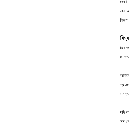
দেয়। 
যারা 
বিকল্প
বিশ্
জিয়া
গুণগত
আমাদের
প্রতিয
সমস্ত 
যদি আ
সমাধা