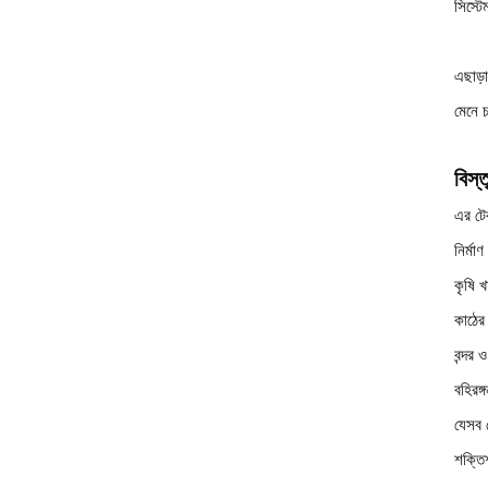
সিস্ট
এছাড়
মেনে 
বিস্
এর টে
নির্মা
কৃষি খ
কাঠের
বন্দর 
বহিরঙ্
যেসব 
শক্তিশ