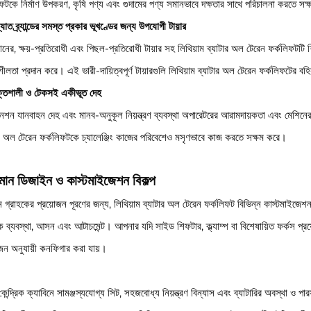
িফটকে নির্মাণ উপকরণ, কৃষি পণ্য এবং গুদামের পণ্য সমানভাবে দক্ষতার সাথে পরিচালনা করতে সক
্যাত ব্র্যান্ডের সমস্ত প্রকার ভূখণ্ডের জন্য উপযোগী টায়ার
ানের, ক্ষয়-প্রতিরোধী এবং পিছল-প্রতিরোধী টায়ার সহ লিথিয়াম ব্যাটার অল টেরেন ফর্কলিফটটি শি
শীলতা প্রদান করে। এই ভারী-দায়িত্বপূর্ণ টায়ারগুলি লিথিয়াম ব্যাটার অল টেরেন ফর্কলিফটের ব
্তিশালী ও টেকসই একীভূত দেহ
নশন যানবাহন দেহ এবং মানব-অনুকূল নিয়ন্ত্রণ ব্যবস্থা অপারেটরের আরামদায়কতা এবং মেশিনের 
ার অল টেরেন ফর্কলিফটকে চ্যালেঞ্জিং কাজের পরিবেশেও মসৃণভাবে কাজ করতে সক্ষম করে।
ধিমান ডিজাইন ও কাস্টমাইজেশন বিকল্প
ন গ্রাহকের প্রয়োজন পূরণের জন্য, লিথিয়াম ব্যাটার অল টেরেন ফর্কলিফট বিভিন্ন কাস্টমাইজেশন বিক
ব্যবস্থা, আসন এবং আটাচমেন্ট। আপনার যদি সাইড শিফটার, ক্ল্যাম্প বা বিশেষায়িত ফর্কস প্রয
োজন অনুযায়ী কনফিগার করা যায়।
েন্দ্রিক ক্যাবিনে সামঞ্জস্যযোগ্য সিট, সহজবোধ্য নিয়ন্ত্রণ বিন্যাস এবং ব্যাটারির অবস্থা ও পারফর