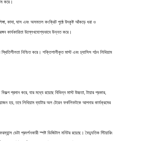
্ষম করে।
ঙ্গা, কাদা, ঘাস এবং অসমতল কংক্রিট পৃষ্ঠে উৎকৃষ্ট আঁকড়ে ধরা ও
হিরঙ্গন কার্যকারিতা উল্লেখযোগ্যভাবে উন্নত করে।
স্থিতিশীলতা নিশ্চিত করে। শক্তিশালীকৃত মাস্ট এবং চ্যাসিস গঠন লিথিয়াম
ল্প প্রদান করে, যার মধ্যে রয়েছে বিভিন্ন মাস্ট উচ্চতা, টায়ার প্রকার,
়োজন হয়, তবে লিথিয়াম ব্যাটার অল টেরেন ফর্কলিফটকে আপনার কার্যক্রমের
ম্যান্স ডেটা প্রদর্শনকারী স্পষ্ট ডিজিটাল মনিটর রয়েছে। বৈদ্যুতিক স্টিয়ারিং