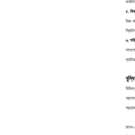
ফর্কল
৫. বিখ
উচ্চ-ম
স্থিতি
৬. শক
সাসপে
ব্যাট
বুদ্
বিভিন্
আলোক 
প্রয়
মানব-ক