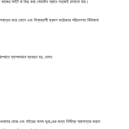
্ণ কাজের সাইট বা ভিড় করা গোডাউন স্থানে সহজেই চালানো যায়।
েশবান্ধব করে তোলে এবং বিশ্বব্যাপী ক্রমশ কঠোরতর পরিবেশগত বিধিমালা
পখাতে ব্যাপকভাবে ব্যবহৃত হয়, যেমন:
 গুদামের মেঝে এবং বাইরের অসম ভূখণ্ডের মধ্যে নির্বিঘ্নে স্থানান্তর করতে