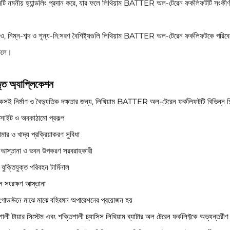
েমটি নমনীয় হ্যান্ডলিং প্রদান করে, যার ফলে লিথিয়াম BATTER অল-টেরেন ফর্কলিফটটি সংকীর
াও, নিম্ন-শব্দ ও শূন্য-নি:সরণ বৈশিষ্ট্যগুলি লিথিয়াম BATTER অল-টেরেন ফর্কলিফটকে পরিব
চলে।
তৃত অ্যাপ্লিকেশন
কসই নির্মাণ ও বৈদ্যুতিক দক্ষতার জন্য, লিথিয়াম BATTER অল-টেরেন ফর্কলিফটটি বিভিন্ন শিল্
ণ সাইট ও অবকাঠামো প্রকল্প
ামার ও খাদ্য প্রক্রিয়াকরণ সুবিধা
 আস্তানা ও ভবন উপকরণ সরবরাহকারী
ও যুক্তিযুক্ত পরিবহন টার্মিনাল
গন সংরক্ষণ আস্তানা
গোডাউনে মাঝে মাঝে বহিরঙ্গন অপারেশনের প্রয়োজন হয়
ালী টায়ার সিস্টেম এবং শক্তিশালী চ্যাসিস লিথিয়াম ব্যাটার অল টেরেন ফর্কলিফ্টকে অভ্যন্তরীণ