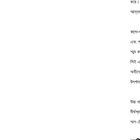
করে। জ
আন্তর
বহুসংখ
এবং শ
শব্দে 
সিই এ
অধীনে
উৎপাদন
উচ্চ ধ
দীর্ঘস
অল-টে