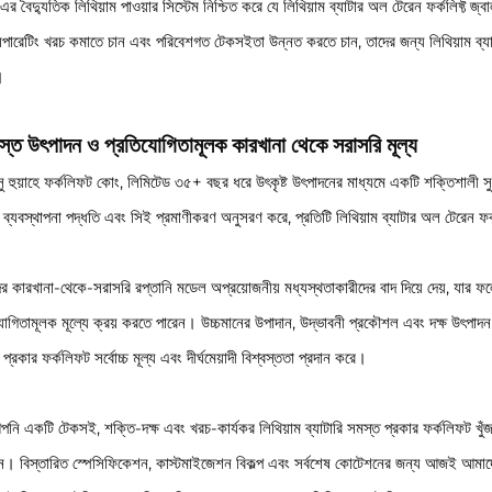
এর বৈদ্যুতিক লিথিয়াম পাওয়ার সিস্টেম নিশ্চিত করে যে লিথিয়াম ব্যাটার অল টেরেন ফর্কলিফ্ট জ
অপারেটিং খরচ কমাতে চান এবং পরিবেশগত টেকসইতা উন্নত করতে চান, তাদের জন্য লিথিয়াম ব্য
।
বস্ত উৎপাদন ও প্রতিযোগিতামূলক কারখানা থেকে সরাসরি মূল্য
ংসু হুয়াহে ফর্কলিফট কোং, লিমিটেড ৩৫+ বছর ধরে উৎকৃষ্ট উৎপাদনের মাধ্যমে একটি শক্তিশা
 ব্যবস্থাপনা পদ্ধতি এবং সিই প্রমাণীকরণ অনুসরণ করে, প্রতিটি লিথিয়াম ব্যাটার অল টেরেন ফর
 কারখানা-থেকে-সরাসরি রপ্তানি মডেল অপ্রয়োজনীয় মধ্যস্থতাকারীদের বাদ দিয়ে দেয়, যার ফলে
োগিতামূলক মূল্যে ক্রয় করতে পারেন। উচ্চমানের উপাদান, উদ্ভাবনী প্রকৌশল এবং দক্ষ উৎপাদন ব
প্রকার ফর্কলিফট সর্বোচ্চ মূল্য এবং দীর্ঘমেয়াদী বিশ্বস্ততা প্রদান করে।
পনি একটি টেকসই, শক্তি-দক্ষ এবং খরচ-কার্যকর লিথিয়াম ব্যাটারি সমস্ত প্রকার ফর্কলিফট খ
ন। বিস্তারিত স্পেসিফিকেশন, কাস্টমাইজেশন বিকল্প এবং সর্বশেষ কোটেশনের জন্য আজই আমাদের