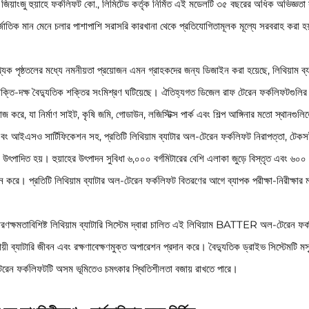
িয়াংজু হুয়াহে ফর্কলিফট কো., লিমিটেড কর্তৃক নির্মিত এই মডেলটি ৩৫ বছরের অধিক অভিজ্ঞতা সম
্জাতিক মান মেনে চলার পাশাপাশি সরাসরি কারখানা থেকে প্রতিযোগিতামূলক মূল্যে সরবরাহ করা হ
্যক পৃষ্ঠতলের মধ্যে নমনীয়তা প্রয়োজন এমন গ্রাহকদের জন্য ডিজাইন করা হয়েছে, লিথিয়াম ব্
ক্তি-দক্ষ বৈদ্যুতিক শক্তির সংমিশ্রণ ঘটিয়েছে। ঐতিহ্যগত ডিজেল রাফ টেরেন ফর্কলিফটগুলির 
কাজ করে, যা নির্মাণ সাইট, কৃষি জমি, গোডাউন, লজিস্টিক্স পার্ক এবং শিল্প আঙ্গিনার মতো স্থান
বং আইএসও সার্টিফিকেশন সহ, প্রতিটি লিথিয়াম ব্যাটার অল-টেরেন ফর্কলিফট নিরাপত্তা, টেকসইতা
 উৎপাদিত হয়। হুয়াহের উৎপাদন সুবিধা ৬,০০০ বর্গমিটারের বেশি এলাকা জুড়ে বিস্তৃত এবং ৬০
 করে। প্রতিটি লিথিয়াম ব্যাটার অল-টেরেন ফর্কলিফট বিতরণের আগে ব্যাপক পরীক্ষা-নিরীক্ষার মধ্
ারণক্ষমতাবিশিষ্ট লিথিয়াম ব্যাটারি সিস্টেম দ্বারা চালিত এই লিথিয়াম BATTER অল-টেরেন ফর্
্থায়ী ব্যাটারি জীবন এবং রক্ষণাবেক্ষণমুক্ত অপারেশন প্রদান করে। বৈদ্যুতিক ড্রাইভ সিস্টেমটি
রেন ফর্কলিফটটি অসম ভূমিতেও চমৎকার স্থিতিশীলতা বজায় রাখতে পারে।