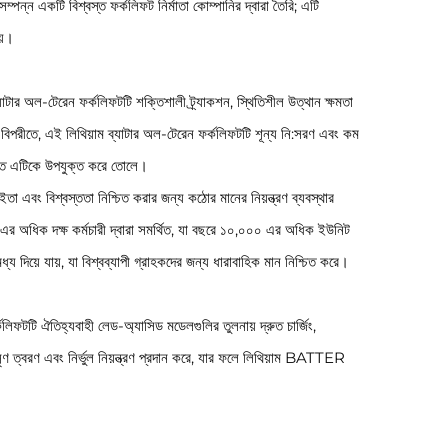
্পন্ন একটি বিশ্বস্ত ফর্কলিফট নির্মাতা কোম্পানির দ্বারা তৈরি; এটি
য়।
যাটার অল-টেরেন ফর্কলিফটটি শক্তিশালী ট্র্যাকশন, স্থিতিশীল উত্থান ক্ষমতা
বিপরীতে, এই লিথিয়াম ব্যাটার অল-টেরেন ফর্কলিফটটি শূন্য নি:সরণ এবং কম
গুলিতে এটিকে উপযুক্ত করে তোলে।
 এবং বিশ্বস্ততা নিশ্চিত করার জন্য কঠোর মানের নিয়ন্ত্রণ ব্যবস্থার
০ এর অধিক দক্ষ কর্মচারী দ্বারা সমর্থিত, যা বছরে ১০,০০০ এর অধিক ইউনিট
য দিয়ে যায়, যা বিশ্বব্যাপী গ্রাহকদের জন্য ধারাবাহিক মান নিশ্চিত করে।
কলিফটটি ঐতিহ্যবাহী লেড-অ্যাসিড মডেলগুলির তুলনায় দ্রুত চার্জিং,
 মসৃণ ত্বরণ এবং নির্ভুল নিয়ন্ত্রণ প্রদান করে, যার ফলে লিথিয়াম BATTER