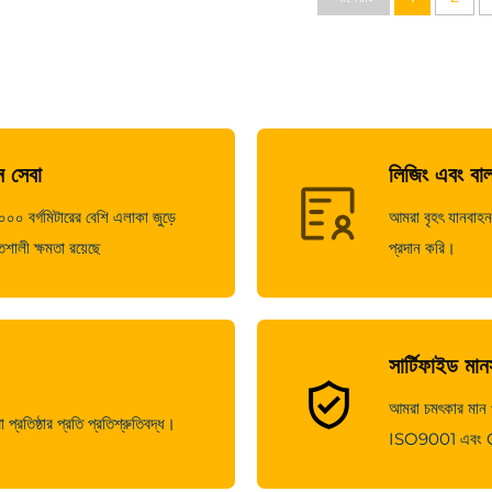
 সেবা
লিজিং এবং বা
০ বর্গমিটারের বেশি এলাকা জুড়ে
আমরা বৃহৎ যানবাহন 
শালী ক্ষমতা রয়েছে
প্রদান করি।
সার্টিফাইড মা
আমরা চমৎকার মান ও ক
্রতিষ্ঠার প্রতি প্রতিশ্রুতিবদ্ধ।
ISO9001 এবং CE স