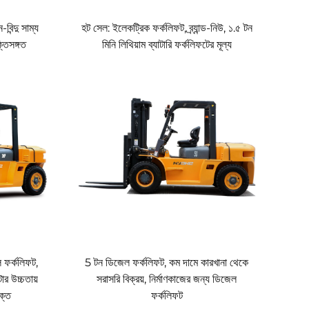
বিন্দু সাম্য
হট সেল: ইলেকট্রিক ফর্কলিফট, ব্র্যান্ড-নিউ, ১.৫ টন
ক্তিসঙ্গত
মিনি লিথিয়াম ব্যাটারি ফর্কলিফটের মূল্য
 ফর্কলিফট,
5 টন ডিজেল ফর্কলিফট, কম দামে কারখানা থেকে
ার উচ্চতায়
সরাসরি বিক্রয়, নির্মাণকাজের জন্য ডিজেল
ক্ত
ফর্কলিফট