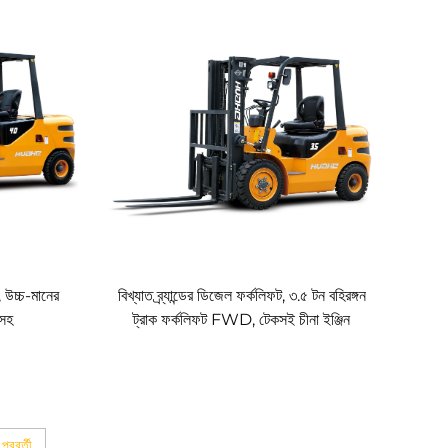
, উচ্চ-মানের
বিখ্যাত ব্র্যান্ডের ডিজেল ফর্কলিফট, ৩.৫ টন বহিরঙ্গন
 সহ
ট্রাক ফর্কলিফট FWD, টেকসই চীনা ইঞ্জিন
পরবর্তী