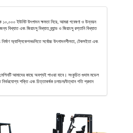
র্ষিক ১০,০০০ ইউনিট উৎপাদন ক্ষমতা নিয়ে, আমরা গবেষণা ও উন্নয়ন
যাত এবং জিয়াংসু বিখ্যাত ব্র্যান্ড ও জিয়াংসু রপ্তানি বিখ্যাত
বং নির্মাণ অ্যাপ্লিকেশনগুলিতে সর্বোচ্চ উৎপাদনশীলতা, টেকসইতা এবং
িক মেশিনটি আমাদের কাছে অবশ্যই পাওয়া যাবে। সংকুচিত গুদাম মডেল
াখতে নির্ভরযোগ্য শক্তি এবং চিত্তাকর্ষক চলাচল/উত্থান গতি প্রদান
্যাত জাপানি-মূল ইঞ্জিনগুলির মধ্যে যেকোনো একটি বেছে নিতে পারেন,
সমর্থনের সাথে সর্বোত্তমভাবে মানানসই শক্তি-উৎসটি নির্বাচন করতে
্দ্রীয় ভরবিন্দু, আদর্শ হুইলবেস এবং শক্তিশালী টায়ার (যার মধ্যে