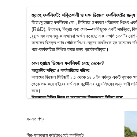
হুয়াহে ফর্কলিফট: শক্তিশালী ও দক্ষ ডিজেল ফর্কলিফটের জন্
জিয়াংসু হুয়াহে ফর্কলিফট কো., লিমিটেড উপকরণ পরিচালনা শিল্পের এক
(R&D), উৎপাদন, বিক্রয় এবং সেবা—সবকিছুকে একটি সমন্বিত, বিশ্বমান
ব্র্যান্ড সহ সম্মানসূচক সম্মাননা অর্জন করেছে; এবং এগুলি ১৩০টির ব
আমাদের বিস্তৃত পণ্য পোর্টফোলিওর কেন্দ্রে অবস্থিত হল আমাদের শক্তিশ
খরচ-কার্যকারিতা নিশ্চিত করার জন্য প্রকৌশলীকৃত।
কেন হুয়াহে ডিজেল ফর্কলিফট বেছে নেবেন?
অতুলনীয় শক্তি ও কার্যকারিতার পরিসর:
আমাদের ডিজেল সিরিজটি ১.৫ থেকে ১২.০ টন পর্যন্ত একটি ব্যাপক ক্ষম
থেকে শুরু করে বাইরের যার্ড এবং কন্টেইনার হ্যান্ডলিংয়ের জন্য ভারী দ
করে।
উচ্চমানের ইঞ্জিন বিকল্প যা অত্যুত্তম বিশ্বস্ততা নিশ্চিত করে:
আমরা আমাদের ফর্কলিফটগুলিতে বিশ্বব্যাপী বিশ্বস্ত, উচ্চ-দক্ষতাসম্
যেগুলি অসাধারণ জ্বালানি অর্থনীতি, কম রক্ষণাবেক্ষণ এবং দীর্ঘ সে
সাহায্য করে।
সমস্ত পণ্য
কঠিন পরিবেশের জন্য নির্মিত এবং চমৎকার স্থিতিশীলতা:
শক্তিশালী ফ্রেম এবং দৃঢ় অ্যাক্সেল দিয়ে নকশা করা হুয়াহে ডিজেল ফর্
থ্রি-ফালক্রাম কাউন্টারওয়েট ফর্কলিফট