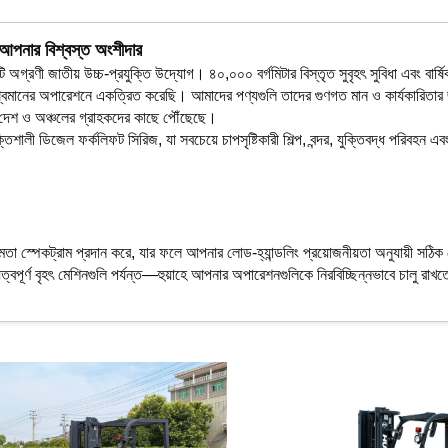
য আপনার বিশ্বস্ত অংশীদার
টি অগ্রণী জাতীয় উচ্চ-প্রযুক্তি উদ্যোগ। ৪০,০০০ বর্গমিটার বিস্তৃত সুবৃহৎ সুবিধা এবং বা
ের অপারেশনে একত্রিত করেছি। আমাদের পণ্যগুলি তাদের গুণগত মান ও কার্যকারিতার জন্য বিখ্
েশি দেশ ও অঞ্চলের গ্রাহকদের কাছে পৌঁছেছে।
ালী ডিজেল ফর্কলিফট সিরিজ, যা সবচেয়ে চাপসৃষ্টিকারী শিল্প, বন্দর, যুক্তিবদ্ধ পরিবহন এ
তা স্পেকট্রাম প্রদান করে, যার ফলে আপনার লোড-হ্যান্ডলিং প্রয়োজনীয়তা অনুযায়ী সঠ
ায়িত্বপূর্ণ বৃহৎ মেশিনগুলি পর্যন্ত—হুয়াহে আপনার অপারেশনগুলিকে নিরবিচ্ছিন্নভাবে চালু র
পন্ন ডিজেল ইঞ্জিন স্থাপন করি। গ্রাহকরা ISUZU, মিতসুবিশি এবং ইয়ানমার কোম্পানির বিখ
বা জীবনের জন্য পরিচিত। এই নমনীয়তা আপনাকে আপনার পরিচালন প্রয়োজন এবং আঞ্চলিক সেবা 
কলিফটগুলি খারাপ ভূখণ্ড এবং ভারী কাজের চক্রে অত্যুত্তম কার্যকারিতা প্রদর্শন করে। নিম্ন কেন