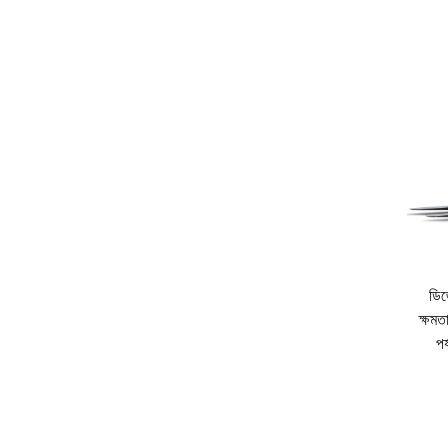
ডিজ
ক্ষমত
পর