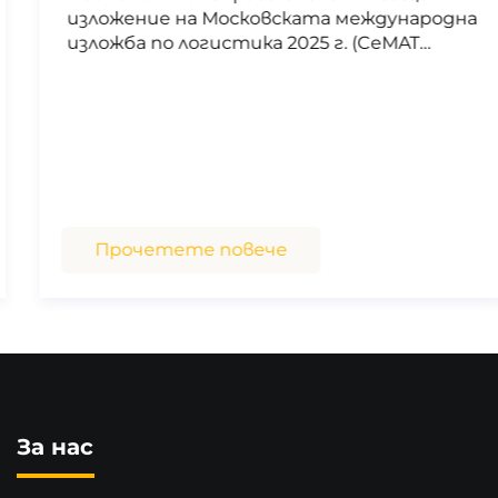
изложение на Московската международна
изложба по логистика 2025 г. (CeMAT
Russia), представяйки премиални глобални
решения за товарообработка с вилкови
товароподемници за индустриалната
логистика.
Прочетете повече
За нас