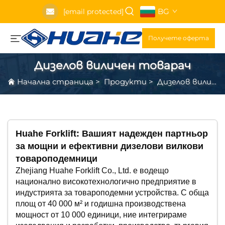
BG
[email protected]
Получете оферта
Дизелов виличен товарач
Начална страница
>
Продукти
>
Дизелов виличен товарач
Huahe Forklift: Вашият надежден партньор
за мощни и ефективни дизелови вилкови
товароподемници
Zhejiang Huahe Forklift Co., Ltd. е водещо
национално високотехнологично предприятие в
индустрията за товароподемни устройства. С обща
площ от 40 000 м² и годишна производствена
мощност от 10 000 единици, ние интегрираме