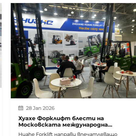
28 Jan 2026
Хуахе Форклифт блести на
Московската международна
логистична изложба през 2025 г.
Huahe Forklift направи впечатляващо