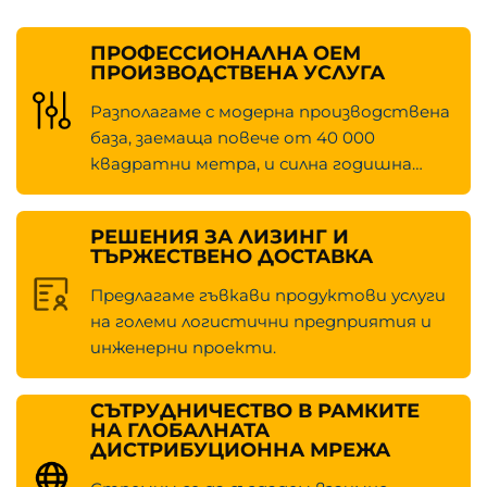
предоставяне на здрави решения, които
подпомагат производителността на вашия бизнес.
ПРОФЕССИОНАЛНА OEM
Свържете се с нас днес, за да намерите идеалния
ПРОИЗВОДСТВЕНА УСЛУГА
дизелов вилков поглъщач за вашите
предизвикателни нужди от материално
Разполагаме с модерна производствена
осигуряване.
база, заемаща повече от 40 000
Изследвайте целия ни асортимент. Поискайте
квадратни метра, и силна годишна
оферта. Изпитайте разликата с Huahe.
производствена мощност от 10 000
единици
РЕШЕНИЯ ЗА ЛИЗИНГ И
ТЪРЖЕСТВЕНО ДОСТАВКА
Предлагаме гъвкави продуктови услуги
на големи логистични предприятия и
инженерни проекти.
СЪТРУДНИЧЕСТВО В РАМКИТЕ
НА ГЛОБАЛНАТА
ДИСТРИБУЦИОННА МРЕЖА