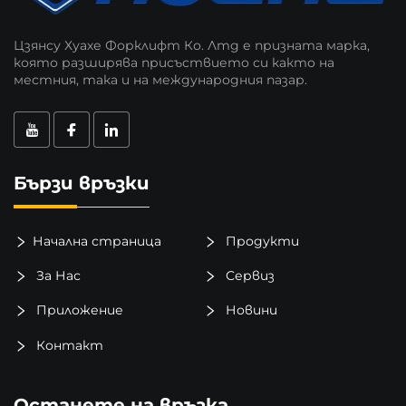
Цзянсу Хуахе Форклифт Ко. Лтд е призната марка,
която разширява присъствието си както на
местния, така и на международния пазар.
Бързи връзки
Начална страница
Продукти
За Нас
Сервиз
Приложение
Новини
Контакт
Останете на връзка