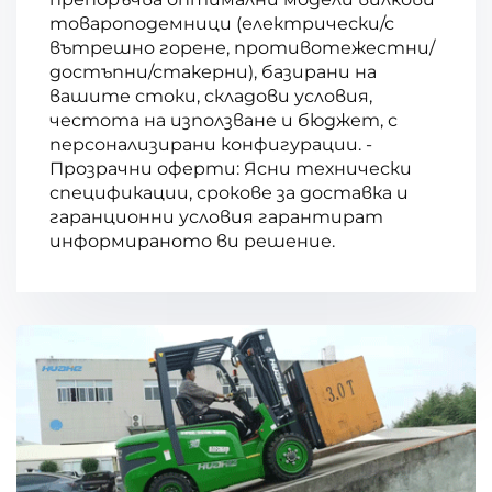
товароподемници (електрически/с
вътрешно горене, противотежестни/
достъпни/стакерни), базирани на
вашите стоки, складови условия,
честота на използване и бюджет, с
персонализирани конфигурации. -
Прозрачни оферти: Ясни технически
спецификации, срокове за доставка и
гаранционни условия гарантират
информираното ви решение.