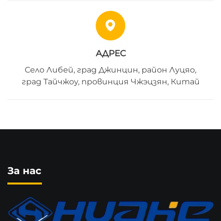
АДРЕС
Село Либей, град Джинцин, район Луцяо,
град Тайчжоу, провинция Чжэцзян, Китай
За нас