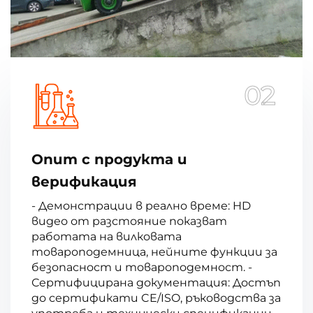
02
Опит с продукта и
верификация
- Демонстрации в реално време: HD
видео от разстояние показват
работата на вилковата
товароподемница, нейните функции за
безопасност и товароподемност. -
Сертифицирана документация: Достъп
до сертификати CE/ISO, ръководства за