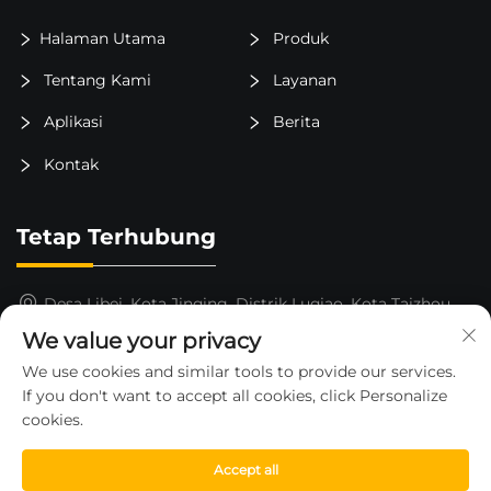
Halaman Utama
Produk
Tentang Kami
Layanan
Aplikasi
Berita
Kontak
Tetap Terhubung
Desa Libei, Kota Jinqing, Distrik Luqiao, Kota Taizhou,
Provinsi Zhejiang, Tiongkok
We value your privacy
15325652000
We use cookies and similar tools to provide our services.
If you don't want to accept all cookies, click Personalize
[email protected]
cookies.
Accept all