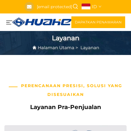
ID
[email protected]
DAPATKAN PENAWARAN
Layanan
Halaman Utama
>
Layanan
PERENCANAAN PRESISI, SOLUSI YANG
DISESUAIKAN
Layanan Pra-Penjualan