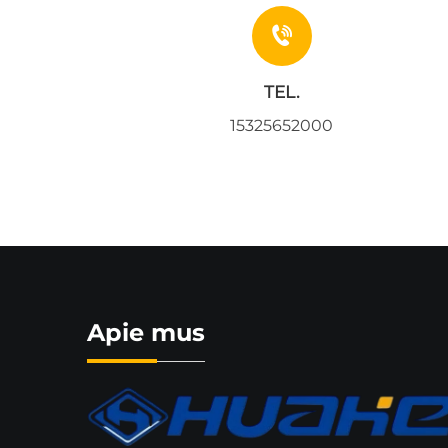
TEL.
15325652000
Apie mus