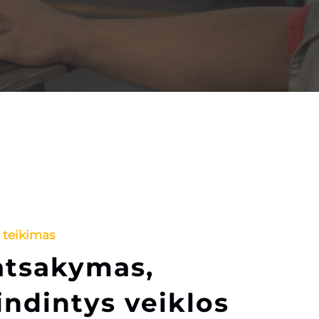
 teikimas
atsakymas,
ndintys veiklos