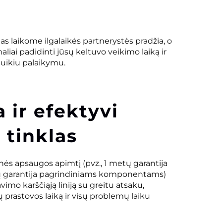
 laikome ilgalaikės partnerystės pradžia, o
liai padidinti jūsų keltuvo veikimo laiką ir
 puikiu palaikymu.
a ir efektyvi
 tinklas
nės apsaugos apimtį (pvz., 1 metų garantija
tų garantija pagrindiniams komponentams)
vimo karščiąją liniją su greitu atsaku,
prastovos laiką ir visų problemų laiku