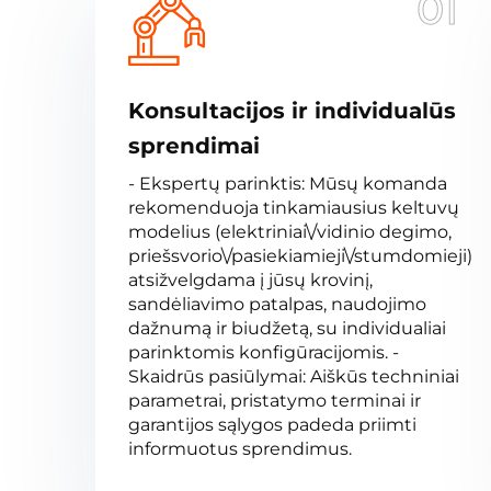
01
Konsultacijos ir individualūs
sprendimai
- Ekspertų parinktis: Mūsų komanda
rekomenduoja tinkamiausius keltuvų
modelius (elektriniai\/vidinio degimo,
priešsvorio\/pasiekiamieji\/stumdomieji)
atsižvelgdama į jūsų krovinį,
sandėliavimo patalpas, naudojimo
dažnumą ir biudžetą, su individualiai
parinktomis konfigūracijomis. -
Skaidrūs pasiūlymai: Aiškūs techniniai
parametrai, pristatymo terminai ir
garantijos sąlygos padeda priimti
informuotus sprendimus.