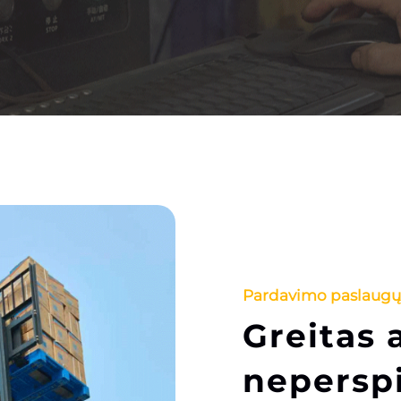
Pardavimo paslaugų
Greitas 
neperspi