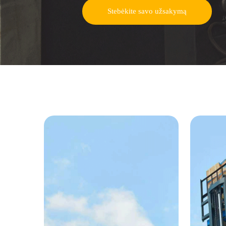
Stebėkite savo užsakymą