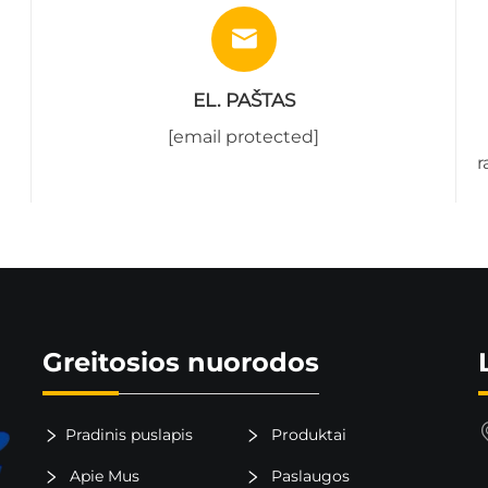
EL. PAŠTAS
[email protected]
r
Greitosios nuorodos
Pradinis puslapis
Produktai
Apie Mus
Paslaugos