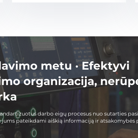
avimo metu · Efektyvi
mo organizacija, nerūp
rka
standartizuotus darbo eigų procesus nuo sutarties pas
 jums pateikdami aiškią informaciją ir atsakomybės 