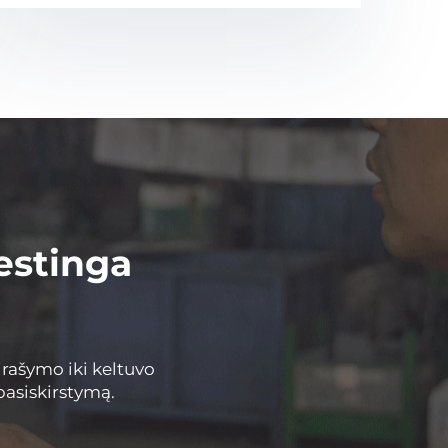
estinga
irašymo iki keltuvo
pasiskirstymą.