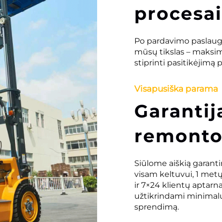
procesai
Po pardavimo paslaugas
mūsų tikslas – maksima
stiprinti pasitikėjimą
Visapusiška parama
Garantij
remonto
Siūlome aiškią garanti
visam keltuvui, 1 me
ir 7×24 klientų aptarna
užtikrindami minimalų 
sprendimą.