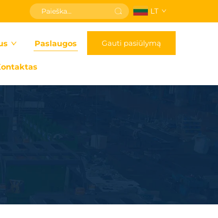
LT
Gauti pasiūlymą
us
Paslaugos
ontaktas