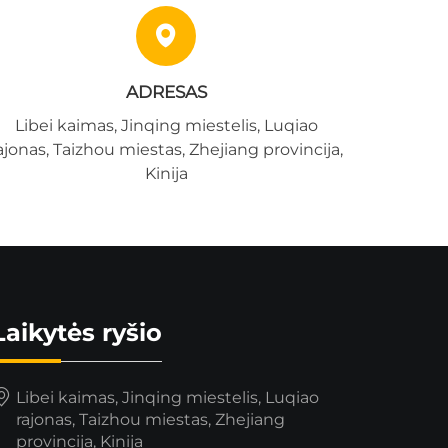
ADRESAS
Libei kaimas, Jinqing miestelis, Luqiao
ajonas, Taizhou miestas, Zhejiang provincija,
Kinija
Laikytės ryšio
Libei kaimas, Jinqing miestelis, Luqiao
rajonas, Taizhou miestas, Zhejiang
provincija, Kinija