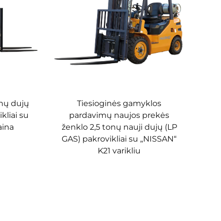
tingoms kelių sąlygoms.
ą ilgalaikiui darbui. Tuo tarpu visos transporto
s, kad būtų užtikrinti operatoriaus ir įrangos
tės keltuvai gali atlikti šiuos darbus. Dėl puikių
jose.
optimizuota ilgaamžiškumui, o kartu su Huahe
onų dujų
Tiesioginės gamyklos
kliai su
pardavimų naujos prekės
aina
ženklo 2,5 tonų nauji dujų (LP
GAS) pakrovikliai su „NISSAN“
džia pasiekti aukštą gamybos tikslumą ir vienodumą
K21 varikliu
gaamžiškumą.
mo – grandinė skaitmeniškai valdoma, kad būtų
imų ir bandymų visam transporto priemonės
imumas.