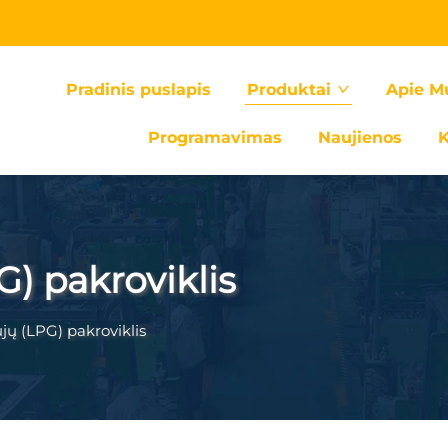
Pradinis puslapis
Produktai
Apie M
Programavimas
Naujienos
K
G) pakroviklis
jų (LPG) pakroviklis