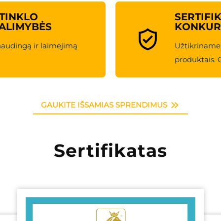
TINKLO
SERTIFI
ALIMYBĖS
KONKUR
naudingą ir laimėjimą
Užtikriname
produktais. G
GAUKITE IŠSAMIAS SPRENDIMUS
Sertifikatas