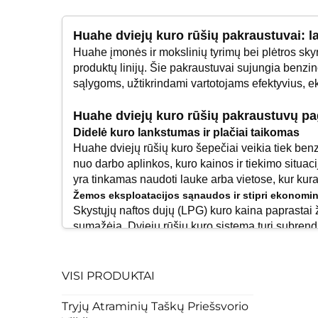
Huahe dviejų kuro rūšių pakraustuvai: l
Huahe įmonės ir mokslinių tyrimų bei plėtros skyr
produktų linijų. Šie pakraustuvai sujungia benzino
sąlygoms, užtikrindami vartotojams efektyvius, 
Huahe dviejų kuro rūšių pakraustuvų pag
Didelė kuro lankstumas ir plačiai taikomas
Huahe dviejų rūšių kuro šepečiai veikia tiek benzi
nuo darbo aplinkos, kuro kainos ir tiekimo situa
yra tinkamas naudoti lauke arba vietose, kur kura
Žemos eksploatacijos sąnaudos ir stipri ekonom
Skystųjų naftos dujų (LPG) kuro kaina paprastai
sumažėja. Dviejų rūšių kuro sistema turi subrendu
Išskirtinis aplinkosauginis našumas
Naudojant Dujų degalų (LPG) sistemą, išmetamos š
aplinkos apsaugos ir darniosios plėtros, taip pat 
VISI PRODUKTAI
Galinga ir stabilioji našta
Įrengta aukštos našumo variklio sistema, kuri užt
Tryjų Atraminių Taškų Priešsvorio