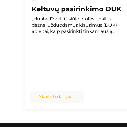
Keltuvų pasirinkimo DUK
jo
„Huahe Forklift“ siūlo profesionalius
dažnai užduodamus klausimus (DUK)
sios
apie tai, kaip pasirinkti tinkamiausią
krovininio keltuvo tipą skirtingoms
s
eksploatavimo sąlygoms, taip pat
anjo
pateikia ekspertų patarimus, kurie
aulio
džia
padeda įmonėms, veikiančioms
ėje
patalpose ar lauke, spręsti pramoninio ir
logistikos krovinų tvarkymo užduotis.
ų
Skaityti daugiau