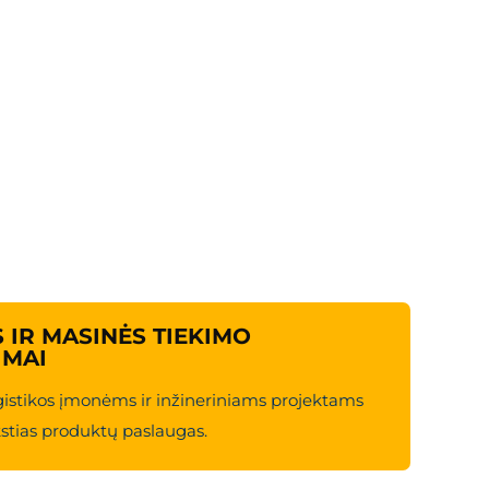
i laikosi ISO9001 kokybės valdymo sistemos, kad
ją taupančias technologijas tradicinėms kuro
ėms siūlo dar labiau intelektualų ir tvarų
ate sąnaudų kontrolės, aplinkos apsaugos ar
IR MASINĖS TIEKIMO
IMAI
istikos įmonėms ir inžineriniams projektams
stias produktų paslaugas.