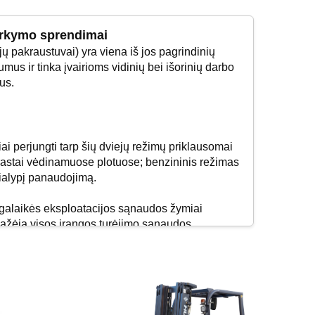
varkymo sprendimai
ų pakraustuvai) yra viena iš jos pagrindinių
mus ir tinka įvairioms vidinių bei išorinių darbo
us.
iai perjungti tarp šių dviejų režimų priklausomai
prastai vėdinamuose plotuose; benzininis režimas
gialypį panaudojimą.
lgalaikės eksploatacijos sąnaudos žymiai
umažėja visos įrangos turėjimo sąnaudos.
 atitinka šiuolaikinių įmonių reikalavimus dėl
rtai.
 vyksta efektyviai, o važiavimas lieka sklandus