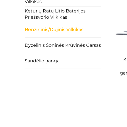
net pilnu krūviu. Didžiausias įveikiamas kelio nuo
Vilkikas
Valdymas yra patogus ir saugus
Keturių Ratų Litio Baterijos
Žmogui pritaikytas valdymo dizainas, plataus apžv
Priešsvorio Vilkikas
priemonės konstrukcija yra stabilioji, ji įrengta
saugumas.
Benzininis/dujinis Vilkikas
Pritaikyta įvairioms darbo sąlygoms
Ar tai būtų sandėliavimas ir logistika, gamyba, uo
pravažumo, manevringumo ir stabilios veiklos jie
Dyzelinis Šoninės Krūvinės Garsas
Lengvai prižiūrimas ir ilgaamžis
Pagrindiniai komponentai suprojektuoti modulinėje
K
Sandėlio Įranga
visapusiška popardavimo aptarnavimo sistema užti
Gamybos ir gamybos pardavimo prana
ga
Intelektuali gamyba ir aukštos tikslumo techn
Huahe įdiegė pažangią įrangą, tokį kaip lazerinio
pagrindiniuose konstrukciniuose komponentuose, 
Skaitmeninė gamybos valdymo sistema
Per išmaniąją gamybos valdymo sistemą visų pro
užtikrinta, jog kiekvienas pakroviklis atitiktų au
Griežta kokybės tikrinimo sistema
Įmonė įsteigė pramonėje lyderių klasės kokybės pr
komplektui bei pagrindiniams komponentams, kad 