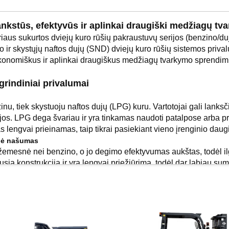
ankstūs, efektyvūs ir aplinkai draugiški medžiagų t
iaus sukurtos dviejų kuro rūšių pakraustuvų serijos (benzino/duj
 ir skystųjų naftos dujų (SND) dviejų kuro rūšių sistemos privalu
ekonomiškus ir aplinkai draugiškus medžiagų tvarkymo sprendim
rindiniai privalumai
nu, tiek skystuoju naftos dujų (LPG) kuru. Vartotojai gali lanksč
cijos. LPG dega švariau ir yra tinkamas naudoti patalpose arba 
s lengvai prieinamas, taip tikrai pasiekiant vieno įrenginio dau
inė našumas
 žemesnė nei benzino, o jo degimo efektyvumas aukštas, todėl i
sią konstrukciją ir yra lengvai priežiūrima, todėl dar labiau s
velnesnės dujos, sumažėja pavojingų dujų ir dalelių kiekis. Tai
tinka darbo aplinkoms, kuriose taikomi griežti oro kokybės standa
ikrina didelę galios ir sukimo momento rezervą, todėl pakėlimas