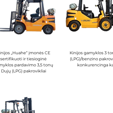
lydis gali siekti 20 %, todėl technika pritaikyta įvairioms sudė
algos keltuvas ir žemo lygio triukšmo veikimas padidina komfort
 saugos rėmais, patikimais stabdžiais bei apsauginėmis priemonėmi
stai ir prieplaukos ar didmeninės rinkos – Huahe dviejų kuro šaku
 yra idealus pasirinkimas medžiagų pervežimui įvairiose situaci
 formoje, todėl juos lengva tikrinti ir keisti. Variklio sistema 
inijos „Huahe“ įmonės CE
Kinijos gamyklos 3 t
krina įrangos ilgalaikę stabilią veiklą.
sertifikuoti ir tiesioginė
(LPG)/benzino pakrovi
šumai
myklos pardavimo 3,5 tonų
konkurencinga k
ologijos
Dujų (LPG) pakrovikliai
 pjovimo įrenginiai ir intelektualios dažymo linijos, kurios lei
užtikrinant šakutės keltuvų konstrukcinę stiprybę ir didelę il
cesų – nuo pirkimų, gamybos, kokybės kontrolės ir sandėliavi
kštus technologinius reikalavimus.
iežiūros ir tikrinimo instituciją, kuri atlieka daugybę patikrin
būtų užtikrintas stabili produkto veikimas, saugumas ir patik