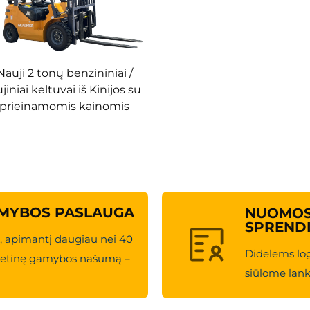
ams užtikrinimas
ptautinius saugos standartus, pvz., CE sertifikavimą, ir griežta
saulinėje rinkoje.
 bei inovacijos
Nauji 2 tonų benzininiai /
kikų tyrimų ir plėtojimo centrą“ ir taiko intelektuales bei energi
jiniai keltuvai iš Kinijos su
o produktų bendrą našumą ir vartotojų patirtį.
iko Huahe produktų aukštą kokybę ir patikimumą, bet taip pat įmon
prieinamomis kainomis
ankstumą, ekonomiškumą ir aplinkai draugiškumą. Ar jūs sieki
he dviejų rūšių kuro vilkikas yra patikimas pasirinkimas.
AMYBOS PASLAUGA
NUOMOS 
SPREND
, apimantį daugiau nei 40
Didelėms log
ą metinę gamybos našumą –
siūlome lank