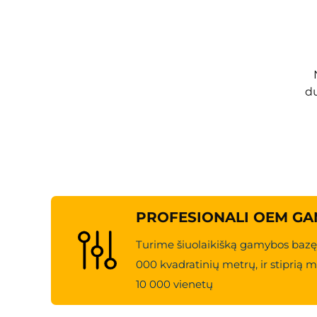
Tarptautiniai sertifikatai ir atitikties standart
Huahe dviejų rūšių kuro pakrovikliai atitinka tar
būtų užtikrinta jų atitiktis ir konkurencingumas pa
Nuolatinė mokslinių tyrimų ir plėtojimo veikla
Įmonė įkūrė „Naujosios energijos litio baterijų vil
du
varomoms modelių serijoms, nuolat gerindama sav
Huahe dviejų rūšių kuro vilkikų serija ne tik išla
medžiagų pervežimo sprendimą, derindama kuro l
turite prisitaikyti prie įvairių darbo sąlygų – Hua
PROFESIONALI OEM G
Turime šiuolaikišką gamybos bazę
000 kvadratinių metrų, ir stipri
10 000 vienetų