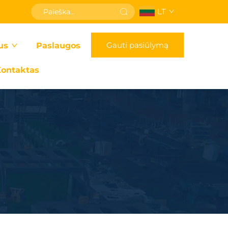
LT
Gauti pasiūlymą
us
Paslaugos
ontaktas