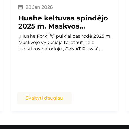
28 Jan 2026
Huahe keltuvas spindėjo
2025 m. Maskvos
tarptautinėje logistikos
„Huahe Forklift“ puikiai pasirodė 2025 m.
parodoje
Maskvoje vykusioje tarptautinėje
logistikos parodoje „CeMAT Russia“,
pateikdama aukštos kokybės globalias
pramoninės logistikos krovininių keltuvų
sprendimo paslaugas.
Skaityti daugiau