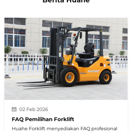
Berita Huahe
bahan bakar tradisional, secara terus-menerus
meningkatkan kinerja komprehensif serta pengalaman
pengguna terhadap produknya.
Seri forklift bahan bakar ganda Huahe tidak hanya
mempertahankan kualitas tinggi dan keandalan tinggi
produk Huahe, tetapi juga menyediakan solusi
penanganan material yang lebih cerdas dan
berkelanjutan bagi perusahaan melalui kombinasi
fleksibilitas bahan bakar, ekonomis, serta ramah
lingkungan. Baik Anda mengejar pengendalian biaya,
ramah lingkungan, maupun memerlukan adaptasi
terhadap berbagai kondisi kerja, forklift bahan bakar
ganda Huahe merupakan pilihan yang dapat
diandalkan.
02 Feb 2026
FAQ Pemilihan Forklift
Huahe Forklift menyediakan FAQ profesional