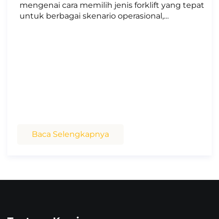
mengenai cara memilih jenis forklift yang tepat
untuk berbagai skenario operasional,
membimbing kebutuhan penanganan
material industri & logistik di dalam maupun
luar ruangan dengan tips ahli.
Baca Selengkapnya