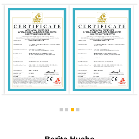
dikelola secara digital untuk memastikan setiap forklift
memenuhi persyaratan proses berstandar tinggi.
Sistem inspeksi kualitas yang ketat
Perusahaan telah mendirikan lembaga pengawasan
dan pengujian kualitas kelas satu di industri ini guna
melakukan berbagai inspeksi dan pengujian terhadap
kendaraan secara keseluruhan maupun komponen
intinya, sehingga menjamin kinerja yang stabil,
keamanan, serta keandalan produk.
Sertifikasi Internasional dan Kepatuhan terhadap
Standar
Forklift bahan bakar ganda Huahe memenuhi standar
keselamatan internasional seperti sertifikasi CE dan
secara ketat menerapkan sistem manajemen mutu
ISO9001 guna memastikan kepatuhan serta daya
saing produk di pasar global.
Penelitian dan pengembangan serta inovasi yang
berkelanjutan
Perusahaan telah mendirikan "Pusat R&D Forklift
Baterai Lithium Energi Baru" dan menerapkan
teknologi cerdas serta hemat energi pada model