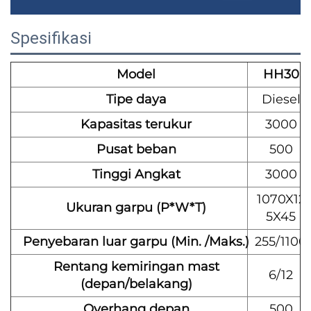
Spesifikasi
Model
HH30
Tipe daya
Diesel
Kapasitas terukur
3000
Pusat beban
500
Tinggi Angkat
3000
1070X12
Ukuran garpu (P*W*T)
5X45
Penyebaran luar garpu (Min. /Maks.)
255/1100
Rentang kemiringan mast
6/12
(depan/belakang)
Overhang depan
500