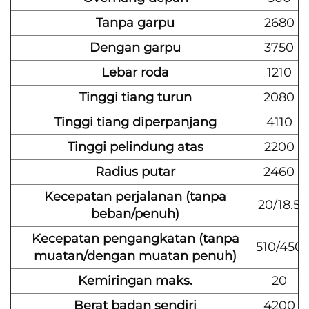
Tanpa garpu
2680
Dengan garpu
3750
Lebar roda
1210
Tinggi tiang turun
2080
Tinggi tiang diperpanjang
4110
Tinggi pelindung atas
2200
Radius putar
2460
Kecepatan perjalanan (tanpa
20/18.5
beban/penuh)
Kecepatan pengangkatan (tanpa
510/450
muatan/dengan muatan penuh)
Kemiringan maks.
20
Berat badan sendiri
4200