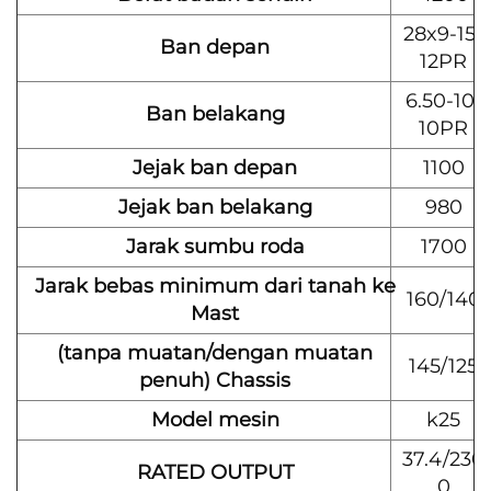
28x9-15-
Ban depan
12PR
6.50-10-
Ban belakang
10PR
Jejak ban depan
1100
Jejak ban belakang
980
Jarak sumbu roda
1700
Jarak bebas minimum dari tanah ke
160/140
Mast
(tanpa muatan/dengan muatan
145/125
penuh) Chassis
Model mesin
k25
37.4/230
RATED OUTPUT
0