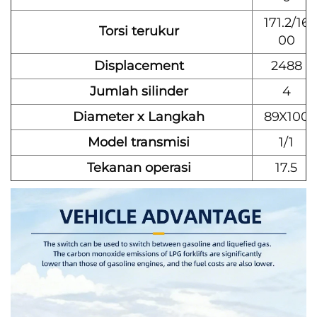
171.2/16
Torsi terukur
00
Displacement
2488
Jumlah silinder
4
Diameter x Langkah
89X100
Model transmisi
1/1
Tekanan operasi
17.5