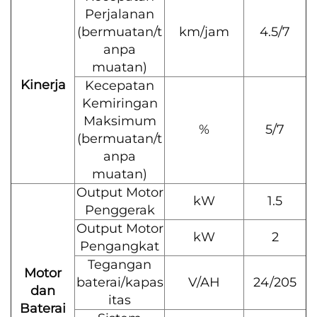
Perjalanan
(bermuatan/t
km/jam
4.5/7
anpa
muatan)
Kinerja
Kecepatan
Kemiringan
Maksimum
%
5/7
(bermuatan/t
anpa
muatan)
Output Motor
kW
1.5
Penggerak
Output Motor
kW
2
Pengangkat
Tegangan
Motor
baterai/kapas
V/AH
24/205
dan
itas
Baterai