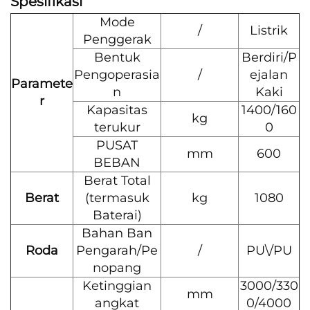
Spesifikasi
Mode
/
Listrik
Penggerak
Bentuk
Berdiri/P
Pengoperasia
/
ejalan
Paramete
n
Kaki
r
Kapasitas
1400/160
kg
terukur
0
PUSAT
mm
600
BEBAN
Berat Total
Berat
(termasuk
kg
1080
Baterai)
Bahan Ban
Roda
Pengarah/Pe
/
PU\/PU
nopang
Ketinggian
3000/330
mm
angkat
0/4000