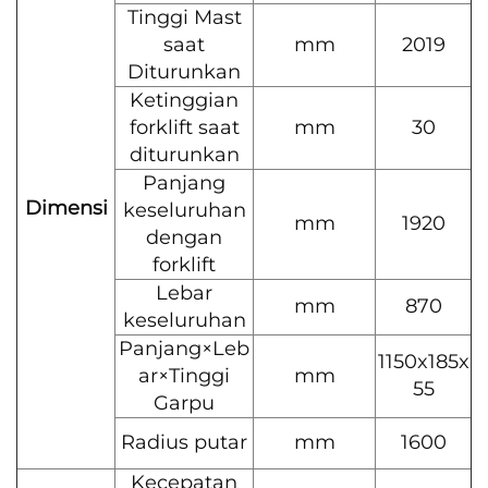
Tinggi Mast
saat
mm
2019
Diturunkan
Ketinggian
forklift saat
mm
30
diturunkan
Panjang
Dimensi
keseluruhan
mm
1920
dengan
forklift
Lebar
mm
870
keseluruhan
Panjang×Leb
1150x185x
ar×Tinggi
mm
55
Garpu
Radius putar
mm
1600
Kecepatan