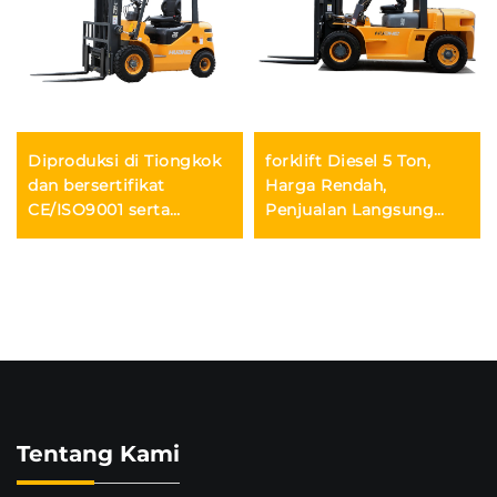
Diproduksi di Tiongkok
forklift Diesel 5 Ton,
dan bersertifikat
Harga Rendah,
CE/ISO9001 serta
Penjualan Langsung
penjualan langsung dari
dari Pabrik — Forklift
pabrik untuk forklift
Diesel untuk Konstruksi
diesel
Tentang Kami