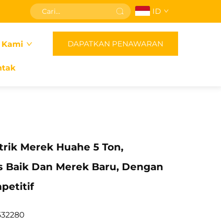
ID
DAPATKAN PENAWARAN
 Kami
ntak
istrik Merek Huahe 5 Ton,
as Baik Dan Merek Baru, Dengan
petitif
532280