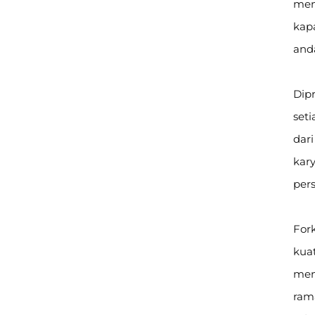
mena
kapa
and
Dipr
seti
dar
kar
pers
Fork
kuat
meng
rama