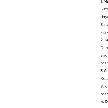
1. M
Sist
day
Sis
Fork
2. 
Deng
angk
mam
3. S
Ket
stru
men
4. 