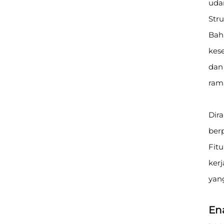
uda
Str
Bahk
kes
dan 
rama
Dir
berp
Fitu
kerj
yan
En