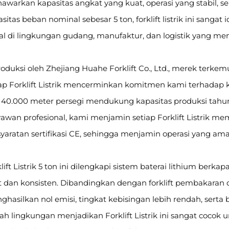
warkan kapasitas angkat yang kuat, operasi yang stabil, ser
sitas beban nominal sebesar 5 ton, forklift listrik ini sang
al di lingkungan gudang, manufaktur, dan logistik yang me
oduksi oleh Zhejiang Huahe Forklift Co., Ltd., merek terke
ap Forklift Listrik mencerminkan komitmen kami terhadap ku
i 40.000 meter persegi mendukung kapasitas produksi tahuna
yawan profesional, kami menjamin setiap Forklift Listrik
yaratan sertifikasi CE, sehingga menjamin operasi yang aman
lift Listrik 5 ton ini dilengkapi sistem baterai lithium berk
 dan konsisten. Dibandingkan dengan forklift pembakaran dal
hasilkan nol emisi, tingkat kebisingan lebih rendah, serta
h lingkungan menjadikan Forklift Listrik ini sangat cocok 