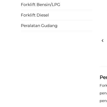
Forklift Bensin/LPG
Forklift Diesel
Peralatan Gudang
Pe
Fork
pena
peng