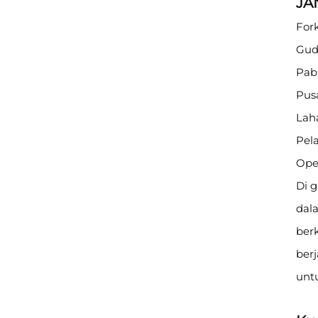
JA
Fork
Gud
Pab
Pusa
Lah
Pela
Ope
Di 
dal
berk
berj
unt