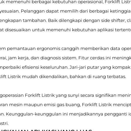
uk memenuhi berbagai kebutuhan operasional, Forklift List
esuaian. Pelanggan dapat memilih dari berbagai ketinggian 
engkapan tambahan. Baik dilengkapi dengan side shifter, cla
at disesuaikan untuk memenuhi kebutuhan aplikasi tertent
tem pemantauan ergonomis canggih memberikan data operasi
rai, jam kerja, dan diagnosis sistem. Fitur cerdas ini men
perbaiki efisiensi keseluruhan. Jari-jari putar yang komp
lift Listrik mudah dikendalikan, bahkan di ruang terbatas.
operasian Forklift Listrik yang sunyi secara signifikan m
ran mesin maupun emisi gas buang, Forklift Listrik mencip
n. Keunggulan-keunggulan ini menjadikannya pengganti ideal
stri.