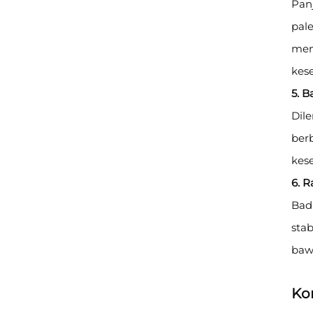
Panj
pal
mem
kese
5. 
Dile
ber
kes
6. 
Bad
stab
baw
Kon