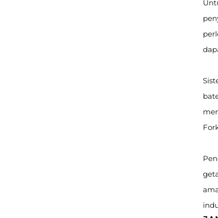
Unt
peny
perl
dap
Sis
bate
mem
Fork
Peng
geta
ama
indu