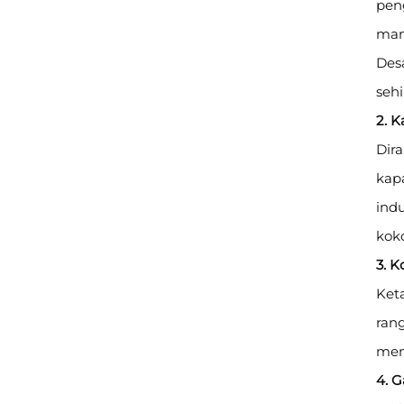
peng
mam
Des
sehi
2. 
Dira
kapa
indu
kok
3. K
Ket
ran
mem
4. 