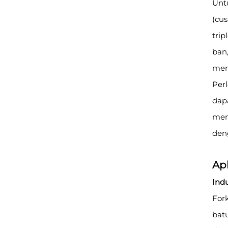
Unt
(cus
tri
ban,
mer
Per
dapa
meny
den
Apl
Indu
Fork
batu