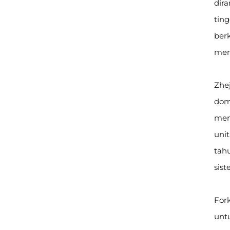
dir
tin
berk
mem
Zhe
dome
men
uni
tah
sis
Fork
untu