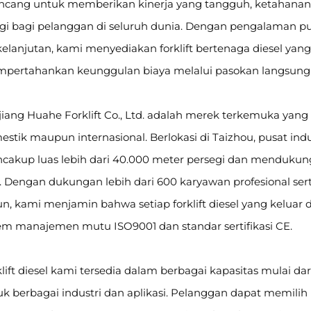
ancang untuk memberikan kinerja yang tangguh, ketahanan ja
ggi bagi pelanggan di seluruh dunia. Dengan pengalaman pu
elanjutan, kami menyediakan forklift bertenaga diesel yan
pertahankan keunggulan biaya melalui pasokan langsung d
jiang Huahe Forklift Co., Ltd. adalah merek terkemuka ya
stik maupun internasional. Berlokasi di Taizhou, pusat indu
cakup luas lebih dari 40.000 meter persegi dan mendukung 
t. Dengan dukungan lebih dari 600 karyawan profesional se
un, kami menjamin bahwa setiap forklift diesel yang keluar
tem manajemen mutu ISO9001 dan standar sertifikasi CE.
lift diesel kami tersedia dalam berbagai kapasitas mulai dar
k berbagai industri dan aplikasi. Pelanggan dapat memilih 