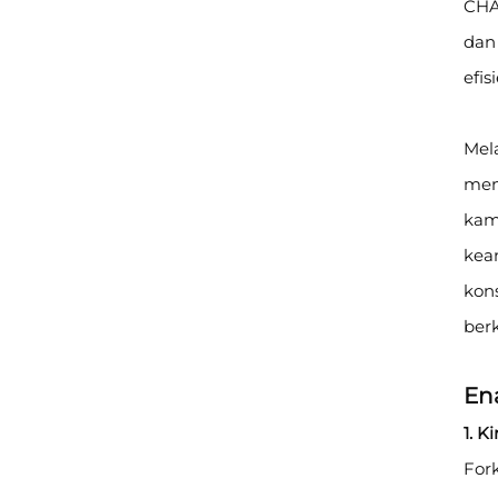
CHA
dan 
efis
Mel
men
kam
kea
kons
berk
En
1. K
For