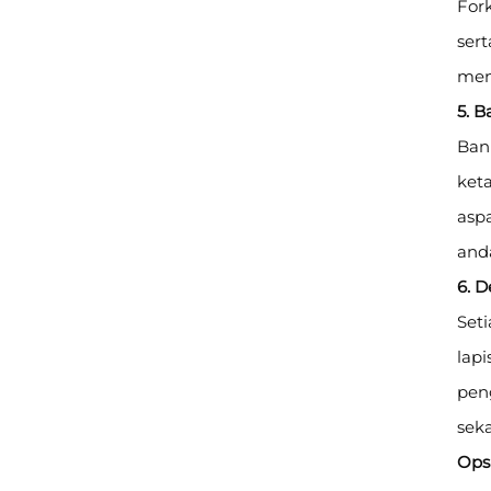
For
ser
men
5. 
Ban 
ket
aspa
anda
6. 
Seti
lapi
pen
sek
Ops