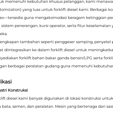
uk memenuhi kebutuhan khusus pelanggan, kami menawark
tomization) yang luas untuk forklift diesel kami. Berbagai
plex—tersedia guna mengakomodasi beragam ketinggian pe
 sistem penerangan, kursi operator, serta fitur keselamatan
eka.
lengkapan tambahan seperti penggeser samping, penyetel pos
t diintegrasikan ke dalam forklift diesel untuk meningkatkan f
ediakan forklift bahan bakar ganda bensin/LPG serta forklif
gan berbagai peralatan gudang guna memenuhi kebutuhan
ikasi
stri Konstruksi
lift diesel kami banyak digunakan di lokasi konstruksi untu
 bata, semen, dan peralatan. Mesin yang bertenaga dan sasi