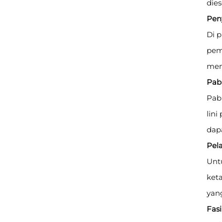
dies
Pen
Di p
pem
memu
Pab
Pab
lin
dap
Pel
Unt
ket
yang
Fasi