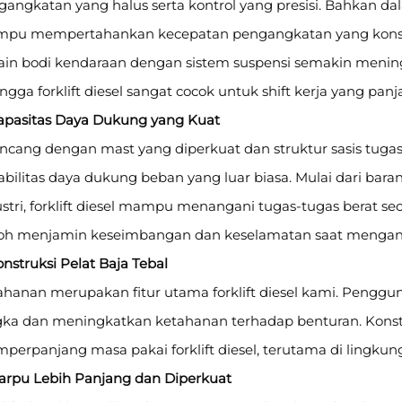
angkatan yang halus serta kontrol yang presisi. Bahkan dala
pu mempertahankan kecepatan pengangkatan yang konsi
ain bodi kendaraan dengan sistem suspensi semakin mening
ngga forklift diesel sangat cocok untuk shift kerja yang panj
Kapasitas Daya Dukung yang Kuat
ncang dengan mast yang diperkuat dan struktur sasis tugas 
bilitas daya dukung beban yang luar biasa. Mulai dari baran
stri, forklift diesel mampu menangani tugas-tugas berat sec
oh menjamin keseimbangan dan keselamatan saat mengangk
onstruksi Pelat Baja Tebal
ahanan merupakan fitur utama forklift diesel kami. Pengg
gka dan meningkatkan ketahanan terhadap benturan. Konstru
perpanjang masa pakai forklift diesel, terutama di lingku
Garpu Lebih Panjang dan Diperkuat