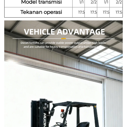
Model transmisi
1/1
2/2
1/1
2/2
Tekanan operasi
17.5
17.5
17.5
17.5