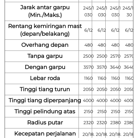
Jarak antar garpu
245/1
245/1
245/1
245/10
(Min./Maks.)
030
030
030
30
Rentang kemiringan mast
6/12
6/12
6/12
6/12
(depan/belakang)
Overhang depan
480
480
480
480
Tanpa garpu
2500
2500
2570
2570
Dengan garpu
3570
3570
3640
3640
Lebar roda
1160
1160
1160
1160
Tinggi tiang turun
2050
2050
2050
2050
Tinggi tiang diperpanjang
4000
4000
4000
4000
Tinggi pelindung atas
2150
2150
2150
2150
Radius putar
2320
2320
2380
2380
Kecepatan perjalanan
20/18.
20/18.
20/18.
20/18.