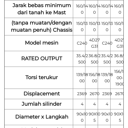
Jarak bebas minimum
160/14
160/14
160/14
160/14
dari tanah ke Mast
0
0
0
0
(tanpa muatan/dengan
150/13
150/13
150/13
150/13
muatan penuh) Chassis
0
0
0
0
4D27
4D27
Model mesin
C240
C240
G31
G31
35.4/2
36.8/2
35.4/2
36.8/2
RATED OUTPUT
500
500
500
500
156/17
139/18
156/18
139/18
Torsi terukur
00-
00
00
00
1900
Displacement
2369
2670
2369
2670
Jumlah silinder
4
4
4
4
90x10
90X10
90x10
90X10
Diameter x Langkah
0
5
0
5