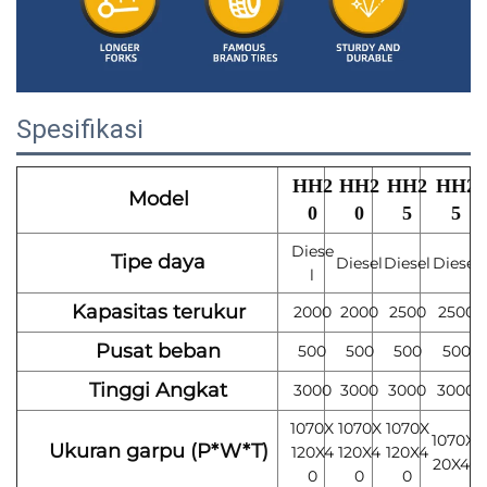
Spesifikasi
HH2
HH2
HH2
HH2
Model
0
0
5
5
Diese
Tipe daya
Diesel
Diesel
Diesel
l
Kapasitas terukur
2000
2000
2500
2500
Pusat beban
500
500
500
500
Tinggi Angkat
3000
3000
3000
3000
1070X
1070X
1070X
1070X1
Ukuran garpu (P*W*T)
120X4
120X4
120X4
20X40
0
0
0