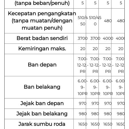
(tanpa beban/penuh)
5
5
5
5
Kecepatan pengangkatan
510/4
510/45
(tanpa muatan/dengan
480
480
50
0
muatan penuh)
Berat badan sendiri
3700
3700
4000
4000
Kemiringan maks.
20
20
20
20
7.00-
7.00-
7.00-
7.00-
Ban depan
12-12.-
12-12.-
12-12.-
12-12.-
PR
PR
PR
PR
6.00-
6.00-
6.00-
6.00-
Ban belakang
9-
9-
9-
9-
10PR
10PR
10PR
10PR
Jejak ban depan
970
970
970
970
Jejak ban belakang
980
980
980
980
Jarak sumbu roda
1650
1650
1650
1650