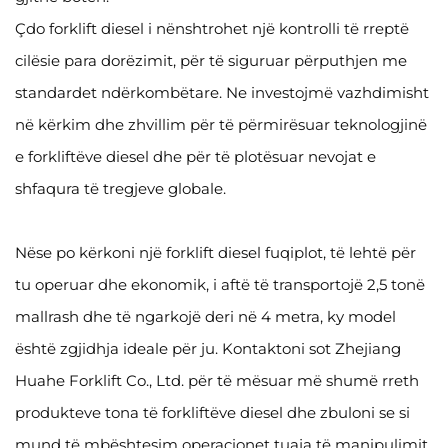
Çdo forklift diesel i nënshtrohet një kontrolli të rreptë
cilësie para dorëzimit, për të siguruar përputhjen me
standardet ndërkombëtare. Ne investojmë vazhdimisht
në kërkim dhe zhvillim për të përmirësuar teknologjinë
e forkliftëve diesel dhe për të plotësuar nevojat e
shfaqura të tregjeve globale.
Nëse po kërkoni një forklift diesel fuqiplot, të lehtë për
tu operuar dhe ekonomik, i aftë të transportojë 2,5 tonë
mallrash dhe të ngarkojë deri në 4 metra, ky model
është zgjidhja ideale për ju. Kontaktoni sot Zhejiang
Huahe Forklift Co., Ltd. për të mësuar më shumë rreth
produkteve tona të forkliftëve diesel dhe zbuloni se si
mund të mbështesim operacionet tuaja të manipulimit