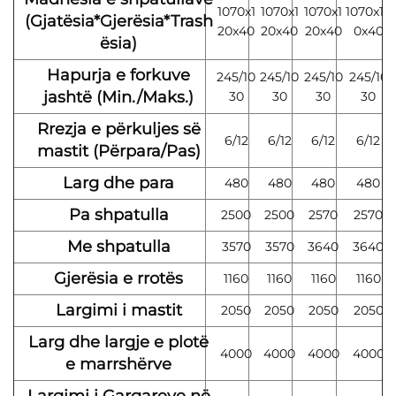
1070x1
1070x1
1070x1
1070x12
(Gjatësia*Gjerësia*Trash
20x40
20x40
20x40
0x40
ësia)
Hapurja e forkuve
245/10
245/10
245/10
245/10
jashtë (Min./Maks.)
30
30
30
30
Rrezja e përkuljes së
6/12
6/12
6/12
6/12
mastit (Përpara/Pas)
Larg dhe para
480
480
480
480
Pa shpatulla
2500
2500
2570
2570
Me shpatulla
3570
3570
3640
3640
Gjerësia e rrotës
1160
1160
1160
1160
Largimi i mastit
2050
2050
2050
2050
Larg dhe largje e plotë
4000
4000
4000
4000
e marrshërve