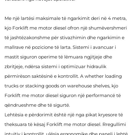
Me një lartësi maksimale të ngarkimit deri në 4 metra,
kjo Forklift me motor diesel ofron një shumëvershmeri
të jashtëzakonshme për stivazhimin dhe ngarkimin e
mallrave në pozicione të larta. Sistemi i avancuar i
mastit siguron operime të lëmuara ngjitjeje dhe
zbritjeje, ndërsa sistemi i optimizuar hidraulik
përmirëson saktësinë e kontrollit. A whether loading
trucks or stacking goods on warehouse shelves, kjo
Forklift me motor diesel siguron një performancë të
qëndrueshme dhe të sigurtë.
Lehtësia e përdorimit është një nga pikat kryesore të
theksuara të kësaj Forklift me motor diesel. Rregullimi
intuitiv i kontrollit, ulësja ergonomike dhe paneli i lehtë