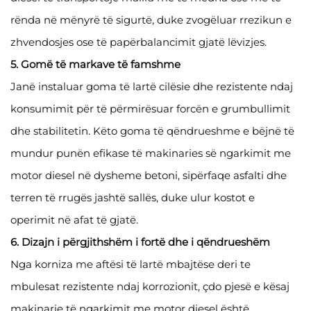
rënda në mënyrë të sigurtë, duke zvogëluar rrezikun e
zhvendosjes ose të papërbalancimit gjatë lëvizjes.
5. Gomë të markave të famshme
Janë instaluar goma të lartë cilësie dhe rezistente ndaj
konsumimit për të përmirësuar forcën e grumbullimit
dhe stabilitetin. Këto goma të qëndrueshme e bëjnë të
mundur punën efikase të makinaries së ngarkimit me
motor diesel në dysheme betoni, sipërfaqe asfalti dhe
terren të rrugës jashtë sallës, duke ulur kostot e
operimit në afat të gjatë.
6. Dizajn i përgjithshëm i fortë dhe i qëndrueshëm
Nga korniza me aftësi të lartë mbajtëse deri te
mbulesat rezistente ndaj korrozionit, çdo pjesë e kësaj
makinarie të ngarkimit me motor diesel është