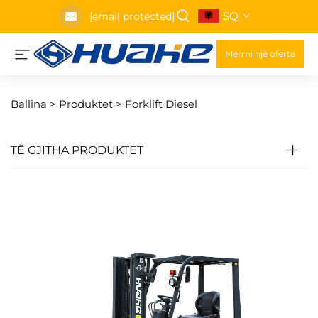
SQ
[email protected]
Merrni një ofertë
Ballina >
Produktet
>
Forklift Diesel
TË GJITHA PRODUKTET