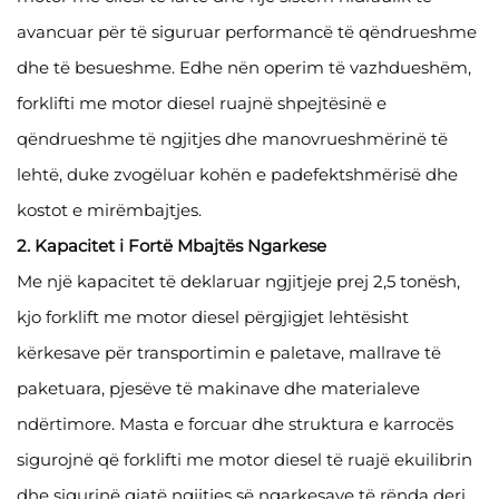
avancuar për të siguruar performancë të qëndrueshme
dhe të besueshme. Edhe nën operim të vazhdueshëm,
forklifti me motor diesel ruajnë shpejtësinë e
qëndrueshme të ngjitjes dhe manovrueshmërinë të
lehtë, duke zvogëluar kohën e padefektshmërisë dhe
kostot e mirëmbajtjes.
2. Kapacitet i Fortë Mbajtës Ngarkese
Me një kapacitet të deklaruar ngjitjeje prej 2,5 tonësh,
kjo forklift me motor diesel përgjigjet lehtësisht
kërkesave për transportimin e paletave, mallrave të
paketuara, pjesëve të makinave dhe materialeve
ndërtimore. Masta e forcuar dhe struktura e karrocës
sigurojnë që forklifti me motor diesel të ruajë ekuilibrin
dhe sigurinë gjatë ngjitjes së ngarkesave të rënda deri