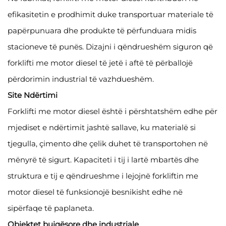
efikasitetin e prodhimit duke transportuar materiale të
papërpunuara dhe produkte të përfunduara midis
stacioneve të punës. Dizajni i qëndrueshëm siguron që
forklifti me motor diesel të jetë i aftë të përballojë
përdorimin industrial të vazhdueshëm.
Site Ndërtimi
Forklifti me motor diesel është i përshtatshëm edhe për
mjediset e ndërtimit jashtë sallave, ku materialë si
tjegulla, çimento dhe çelik duhet të transportohen në
mënyrë të sigurt. Kapaciteti i tij i lartë mbartës dhe
struktura e tij e qëndrueshme i lejojnë forkliftin me
motor diesel të funksionojë besnikisht edhe në
sipërfaqe të paplaneta.
Objektet bujqësore dhe industriale