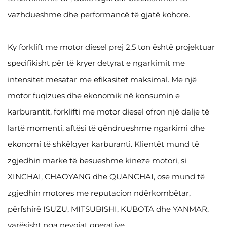
vazhdueshme dhe performancë të gjatë kohore.
Ky forklift me motor diesel prej 2,5 ton është projektuar
specifikisht për të kryer detyrat e ngarkimit me
intensitet mesatar me efikasitet maksimal. Me një
motor fuqizues dhe ekonomik në konsumin e
karburantit, forklifti me motor diesel ofron një dalje të
lartë momenti, aftësi të qëndrueshme ngarkimi dhe
ekonomi të shkëlqyer karburanti. Klientët mund të
zgjedhin marke të besueshme kineze motori, si
XINCHAI, CHAOYANG dhe QUANCHAI, ose mund të
zgjedhin motores me reputacion ndërkombëtar,
përfshirë ISUZU, MITSUBISHI, KUBOTA dhe YANMAR,
varësisht nga nevojat operative.