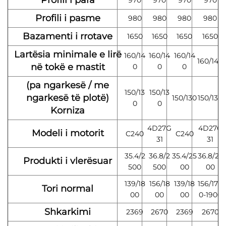
Profili i para
970
970
970
970
Profili i pasme
980
980
980
980
Bazamenti i rrotave
1650
1650
1650
1650
Lartësia minimale e lirë
160/14
160/14
160/14
160/140
në tokë e mastit
0
0
0
(pa ngarkesë / me
150/13
150/13
ngarkesë të plotë)
150/130
150/130
0
0
Korniza
4D27G
4D27G
Modeli i motorit
C240
C240
31
31
35.4/2
36.8/2
35.4/25
36.8/25
Produkti i vlerësuar
500
500
00
00
139/18
156/18
139/18
156/170
Tori normal
00
00
00
0-1900
Shkarkimi
2369
2670
2369
2670