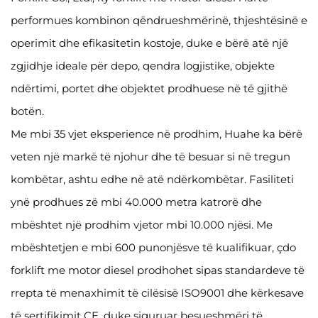
performues kombinon qëndrueshmërinë, thjeshtësinë e
operimit dhe efikasitetin kostoje, duke e bërë atë një
zgjidhje ideale për depo, qendra logjistike, objekte
ndërtimi, portet dhe objektet prodhuese në të gjithë
botën.
Me mbi 35 vjet eksperience në prodhim, Huahe ka bërë
veten një markë të njohur dhe të besuar si në tregun
kombëtar, ashtu edhe në atë ndërkombëtar. Fasiliteti
ynë prodhues zë mbi 40.000 metra katrorë dhe
mbështet një prodhim vjetor mbi 10.000 njësi. Me
mbështetjen e mbi 600 punonjësve të kualifikuar, çdo
forklift me motor diesel prodhohet sipas standardeve të
rrepta të menaxhimit të cilësisë ISO9001 dhe kërkesave
të sertifikimit CE, duke siguruar besueshmëri të