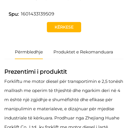
1601433139509
Spu:
KËRKESE
Përmbledhje
Produktet e Rekomanduara
Prezentimi i produktit
Forkliftu me motor diesel për transportimin e 2,5 tonësh
mallrash me operim të thjeshtë dhe ngarkim deri në 4
m është një zgjidhje e shumëfishtë dhe efikase për
manipulimin e materialeve, e dizajnuar për mjedise
industriale të kërkuara. Prodhuar nga Zhejiang Huahe
Forklift Co., Ltd., ky forklift me motor diesel i lartë