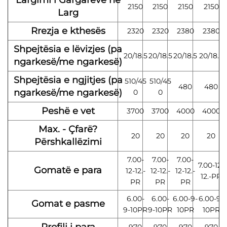
Largimi i Gargareve në
2150
2150
2150
2150
Larg
Rrezja e kthesës
2320
2320
2380
2380
Shpejtësia e lëvizjes (pa
20/18.5
20/18.5
20/18.5
20/18.5
ngarkesë/me ngarkesë)
Shpejtësia e ngjitjes (pa
510/45
510/45
480
480
ngarkesë/me ngarkesë)
0
0
Peshë e vet
3700
3700
4000
4000
Max. - Çfarë?
20
20
20
20
Përshkallëzimi
7.00-
7.00-
7.00-
7.00-12-
Gomatë e para
12-12.-
12-12.-
12-12.-
12.-PR
PR
PR
PR
6.00-
6.00-
6.00-9-
6.00-9-
Gomat e pasme
9-10PR
9-10PR
10PR
10PR