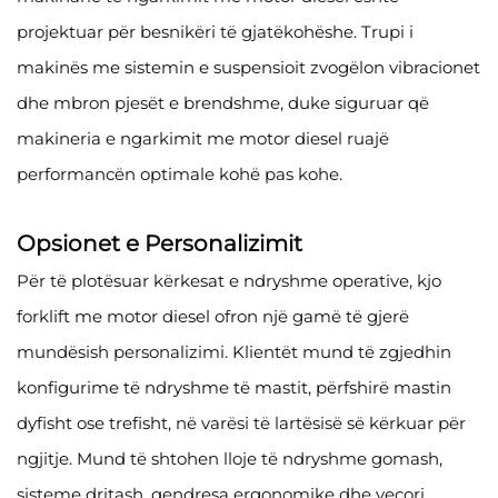
projektuar për besnikëri të gjatëkohëshe. Trupi i
makinës me sistemin e suspensioit zvogëlon vibracionet
dhe mbron pjesët e brendshme, duke siguruar që
makineria e ngarkimit me motor diesel ruajë
performancën optimale kohë pas kohe.
Opsionet e Personalizimit
Për të plotësuar kërkesat e ndryshme operative, kjo
forklift me motor diesel ofron një gamë të gjerë
mundësish personalizimi. Klientët mund të zgjedhin
konfigurime të ndryshme të mastit, përfshirë mastin
dyfisht ose trefisht, në varësi të lartësisë së kërkuar për
ngjitje. Mund të shtohen lloje të ndryshme gomash,
sisteme dritash, qendresa ergonomike dhe veçori