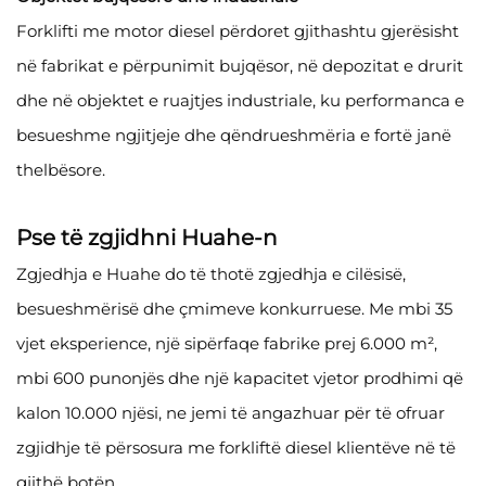
Forklifti me motor diesel përdoret gjithashtu gjerësisht
në fabrikat e përpunimit bujqësor, në depozitat e drurit
dhe në objektet e ruajtjes industriale, ku performanca e
besueshme ngjitjeje dhe qëndrueshmëria e fortë janë
thelbësore.
Pse të zgjidhni Huahe-n
Zgjedhja e Huahe do të thotë zgjedhja e cilësisë,
besueshmërisë dhe çmimeve konkurruese. Me mbi 35
vjet eksperience, një sipërfaqe fabrike prej 6.000 m²,
mbi 600 punonjës dhe një kapacitet vjetor prodhimi që
kalon 10.000 njësi, ne jemi të angazhuar për të ofruar
zgjidhje të përsosura me forkliftë diesel klientëve në të
gjithë botën.