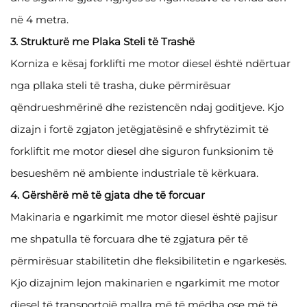
në 4 metra.
3. Strukturë me Plaka Steli të Trashë
Korniza e kësaj forklifti me motor diesel është ndërtuar
nga pllaka steli të trasha, duke përmirësuar
qëndrueshmërinë dhe rezistencën ndaj goditjeve. Kjo
dizajn i fortë zgjaton jetëgjatësinë e shfrytëzimit të
forkliftit me motor diesel dhe siguron funksionim të
besueshëm në ambiente industriale të kërkuara.
4. Gërshërë më të gjata dhe të forcuar
Makinaria e ngarkimit me motor diesel është pajisur
me shpatulla të forcuara dhe të zgjatura për të
përmirësuar stabilitetin dhe fleksibilitetin e ngarkesës.
Kjo dizajnim lejon makinarien e ngarkimit me motor
diesel të transportojë mallra më të mëdha ose më të