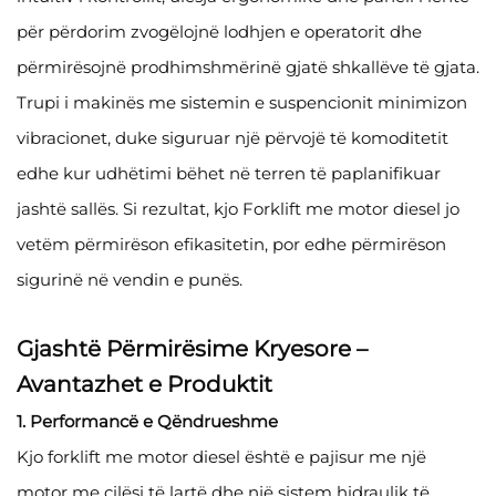
për përdorim zvogëlojnë lodhjen e operatorit dhe
përmirësojnë prodhimshmërinë gjatë shkallëve të gjata.
Trupi i makinës me sistemin e suspencionit minimizon
vibracionet, duke siguruar një përvojë të komoditetit
edhe kur udhëtimi bëhet në terren të paplanifikuar
jashtë sallës. Si rezultat, kjo Forklift me motor diesel jo
vetëm përmirëson efikasitetin, por edhe përmirëson
sigurinë në vendin e punës.
Gjashtë Përmirësime Kryesore –
Avantazhet e Produktit
1. Performancë e Qëndrueshme
Kjo forklift me motor diesel është e pajisur me një
motor me cilësi të lartë dhe një sistem hidraulik të