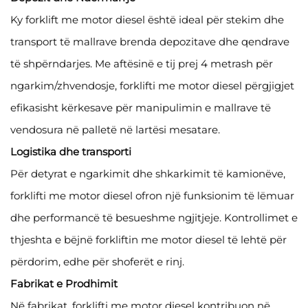
Ky forklift me motor diesel është ideal për stekim dhe
transport të mallrave brenda depozitave dhe qendrave
të shpërndarjes. Me aftësinë e tij prej 4 metrash për
ngarkim/zhvendosje, forklifti me motor diesel përgjigjet
efikasisht kërkesave për manipulimin e mallrave të
vendosura në palletë në lartësi mesatare.
Logistika dhe transporti
Për detyrat e ngarkimit dhe shkarkimit të kamionëve,
forklifti me motor diesel ofron një funksionim të lëmuar
dhe performancë të besueshme ngjitjeje. Kontrollimet e
thjeshta e bëjnë forkliftin me motor diesel të lehtë për
përdorim, edhe për shoferët e rinj.
Fabrikat e Prodhimit
Në fabrikat, forklifti me motor diesel kontribuon në