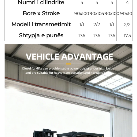
Numri i cilindrite
4
4
4
4
Bore x Stroke
90x100
90x105
90x100
90x105
Modeli i transmetimit
1/1
2/2
1/1
2/2
Shtypja e punës
17.5
17.5
17.5
17.5