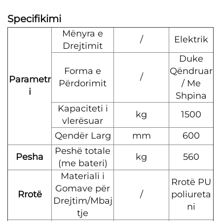
Specifikimi
Mënyra e
/
Elektrik
Drejtimit
Duke
Forma e
Qëndruar
/
Parametr
Përdorimit
/ Me
i
Shpina
Kapaciteti i
kg
1500
vlerësuar
Qendër Larg
mm
600
Peshë totale
Pesha
kg
560
(me bateri)
Materiali i
Rrotë PU
Gomave për
Rrotë
/
poliureta
Drejtim/Mbaj
ni
tje