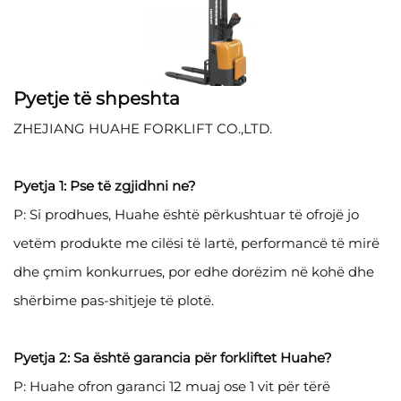
Pyetje të shpeshta
ZHEJIANG HUAHE FORKLIFT CO.,LTD.
Pyetja 1: Pse të zgjidhni ne?
P: Si prodhues, Huahe është përkushtuar të ofrojë jo
vetëm produkte me cilësi të lartë, performancë të mirë
dhe çmim konkurrues, por edhe dorëzim në kohë dhe
shërbime pas-shitjeje të plotë.
Pyetja 2: Sa është garancia për forkliftet Huahe?
P: Huahe ofron garanci 12 muaj ose 1 vit për tërë