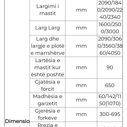
2090/184
Largimi i
mm
0/2090/22
mastit
40/2340
1600/250
Larg Larg
mm
0/3000
Larg dhe
2090/306
largje e plotë
mm
0/3560/38
e marrshërve
60/4050
Lartësia e
mastit kur
mm
90
është poshtë
Gjatësia e
mm
650
forcit
Madhësia e
60/142/11
mm
garzetit
50(1070)
Gjerësia e
mm
300-695
forkeve
Dimensio
Rrezja e