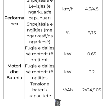
Shpejtësia e
Lëvizjes (e
km/h
4.3/4.5
ngarkuar/e
Performa
papunuar)
nca
Shpejtësia e
ngjitjes (me
%
6/15
ngarkesë/pa
ngarkesë)
Fuqia e daljes
së motorit të
kW
0.65
drejtimit
Motori
Fuqia e daljes
dhe
së motorit të
kW
2.2
Bateria
ngjitjes
Tensione
bateri /
V/Ah
2×24/105
kapacitete