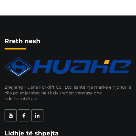
Rreth nesh
Zhejiang Huahe Forklift Co., Ltd. është një markë e njohur, e
cila po zgjerohet në të dy tregjet vendase dhe
ndërkombëtare.
Lidhje të shpejta