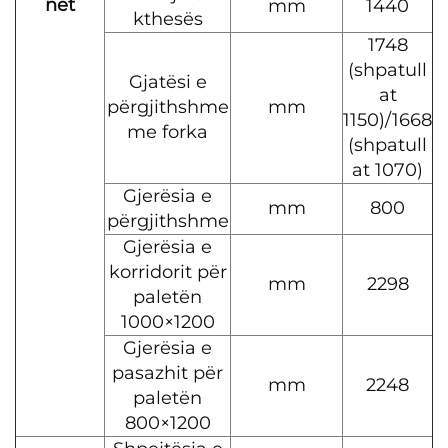
net
mm
1440
kthesës
1748
(shpatull
Gjatësi e
at
përgjithshme
mm
1150)/1668
me forka
(shpatull
at 1070)
Gjerësia e
mm
800
përgjithshme
Gjerësia e
korridorit për
mm
2298
paletën
1000×1200
Gjerësia e
pasazhit për
mm
2248
paletën
800×1200