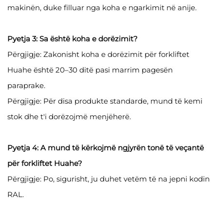
makinën, duke filluar nga koha e ngarkimit në anije.
Pyetja 3: Sa është koha e dorëzimit?
Përgjigje: Zakonisht koha e dorëzimit për forkliftet
Huahe është 20–30 ditë pasi marrim pagesën
paraprake.
Përgjigje: Për disa produkte standarde, mund të kemi
stok dhe t'i dorëzojmë menjëherë.
Pyetja 4: A mund të kërkojmë ngjyrën tonë të veçantë
për forkliftet Huahe?
Përgjigje: Po, sigurisht, ju duhet vetëm të na jepni kodin
RAL.