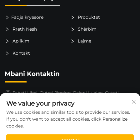
Faqja kryesore
Produktet
Rreth Nesh
Shërbim
Aplikim
Lajme
Kontakt
Mbani Kontaktin
Fshati Libei, Qyteti Jinqing, Rajoni Luqiao, Qyteti
Taizhou, Provina Zhejiang, Kinë
We value your privacy
15325652000
We use cookies and similar tools to provide our services.
If you don't want to accept all cookies, click Personalize
[email protected]
cookies.