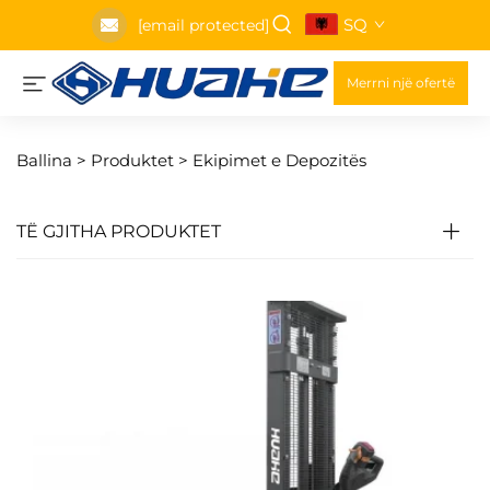
SQ
[email protected]
Merrni një ofertë
Ballina >
Produktet
>
Ekipimet e Depozitës
TË GJITHA PRODUKTET