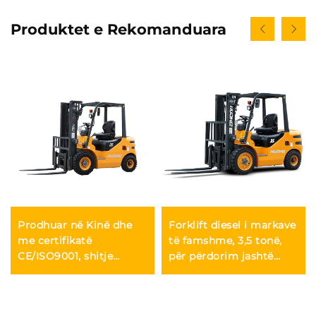
Produktet e Rekomanduara
Prodhuar në Kinë dhe
Forklift diesel i markave
me certifikatë
të famshme, 3,5 tonë,
CE/ISO9001, shitje
për përdorim jashtë
direkte nga fabrika e
ambientit, me motor
forklifteve me motor
kinez të qëndrueshëm
diesel