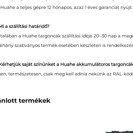
 Huahe a teljes gépre 12 hónapos, azaz 1 éves garanciát nyújt 
Mi a szállítási határidő?
ltalában a Huahe targoncák szállítási ideje 20–30 nap a meg
éhány szabványos termék esetében készleten is rendelkezésre
 Kérhetjük saját színünket a Huahe akkumulátoros targoncá
gen, természetesen, csak meg kell adnia nekünk az RAL-kódo
ánlott termékek