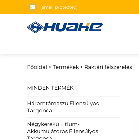
[email protected]
Főoldal >
Termékek
>
Raktári felszerelés
MINDEN TERMÉK
Háromtámaszú Ellensúlyos
Targonca
Négykerekű Litium-
Akkumulátoros Ellensúlyos
Targonca