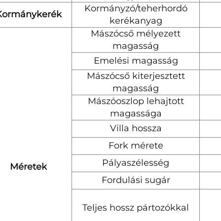
Kormányzó/teherhordó
Kormánykerék
kerékanyag
Mászócső mélyezett
magasság
Emelési magasság
Mászócső kiterjesztett
magasság
Mászóoszlop lehajtott
magassága
Villa hossza
Fork mérete
Pályaszélesség
Méretek
Fordulási sugár
Teljes hossz pártozókkal