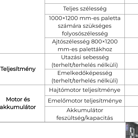
Teljes szélesség
1000×1200 mm-es paletta
számára szükséges
folyosószélesség
Ajtószélesség 800×1200
mm-es palettákhoz
Utazási sebesség
(terhelt/terhelés nélküli)
Teljesítmény
Emelkedőképesség
(terhelt/terhelés nélküli)
Hajtómotor teljesítménye
Motor és
Emelőmotor teljesítménye
akkumulátor
Akkumulátor
feszültség/kapacitás