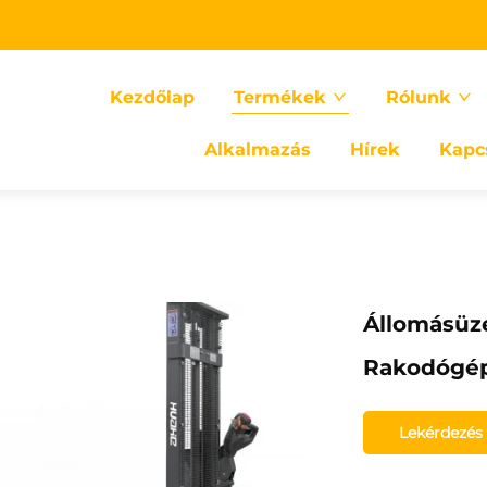
Kezdőlap
Termékek
Rólunk
Alkalmazás
Hírek
Kapc
Állomásüz
Rakodógé
Lekérdezés