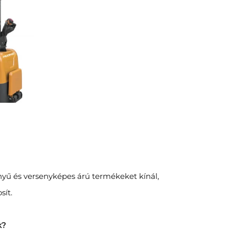
yű és versenyképes árú termékeket kínál,
sít.
k?