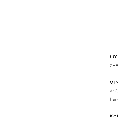
GY
ZHE
Q1:M
A: 
hane
K2: