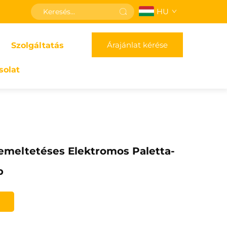
HU
Árajánlat kérése
Szolgáltatás
solat
emeltetéses Elektromos Paletta-
p