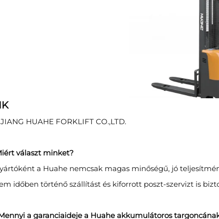
IK
JIANG HUAHE FORKLIFT CO.,LTD.
iért választ minket?
Gyártóként a Huahe nemcsak magas minőségű, jó teljesítmén
m időben történő szállítást és kiforrott poszt-szervizt is bizto
 Mennyi a garanciaideje a Huahe akkumulátoros targoncána