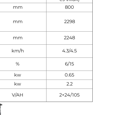
mm
800
mm
2298
mm
2248
km/h
4.3/4.5
%
6/15
kw
0.65
kw
2.2
V/AH
2×24/105