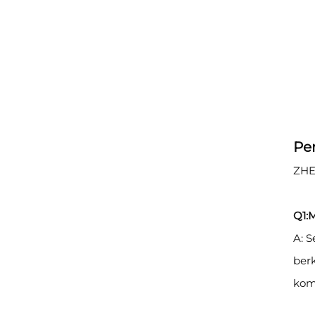
Pe
ZHE
Q1:
A: 
berk
kom