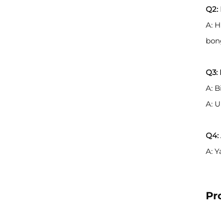
Q2: 
A: 
bon
Q3:
A: 
A: 
Q4:
A: 
Pr