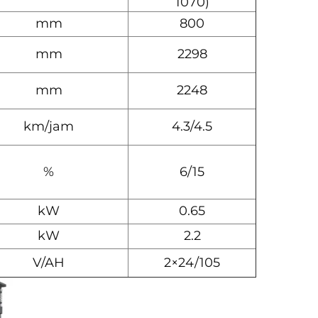
1070)
mm
800
mm
2298
mm
2248
km/jam
4.3/4.5
%
6/15
kW
0.65
kW
2.2
V/AH
2×24/105