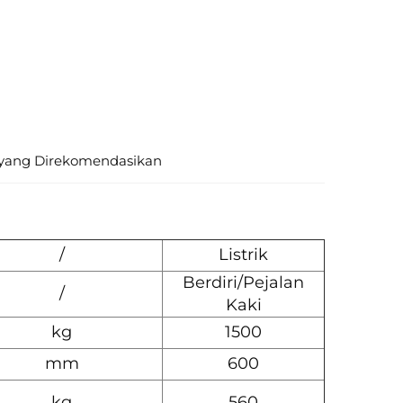
yang Direkomendasikan
/
Listrik
Berdiri/Pejalan
/
Kaki
kg
1500
mm
600
kg
560