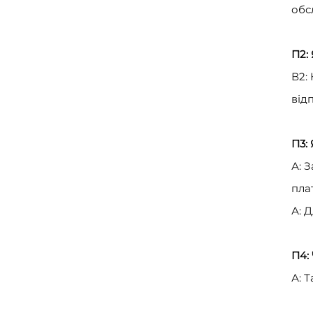
обс
П2:
В2:
від
П3:
А: 
пла
А: 
П4:
А: 