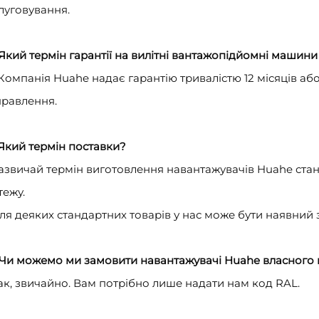
луговування.
 Який термін гарантії на вилітні вантажопідйомні машин
 Компанія Huahe надає гарантію тривалістю 12 місяців або
правлення.
 Який термін поставки?
Зазвичай термін виготовлення навантажувачів Huahe стан
тежу.
Для деяких стандартних товарів у нас може бути наявний 
 Чи можемо ми замовити навантажувачі Huahe власного
Так, звичайно. Вам потрібно лише надати нам код RAL.