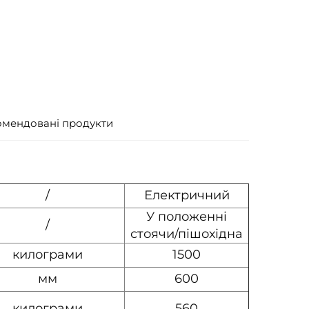
омендовані продукти
/
Електричний
У положенні
/
стоячи/пішохідна
килограми
1500
мм
600
килограми
560