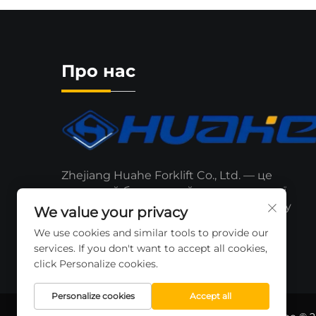
Про нас
Zhejiang Huahe Forklift Co., Ltd. — це
визнаний бренд, який розширює свої
позиції на місцевому та міжнародному
We value your privacy
ринках.
We use cookies and similar tools to provide our
services. If you don't want to accept all cookies,
click Personalize cookies.
Personalize cookies
Accept all