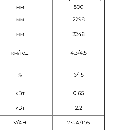
мм
800
мм
2298
мм
2248
км/год
4.3/4.5
%
6/15
кВт
0.65
кВт
2.2
V/AH
2×24/105