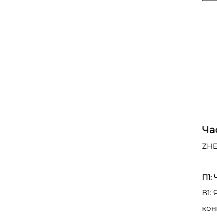
Ча
ZHE
П1:
В1:
кон