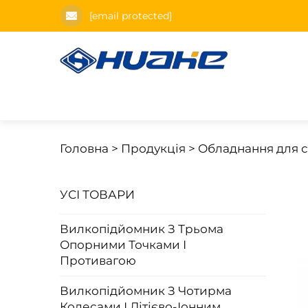
[email protected]
Головна >
Продукція
>
Обладнання для с
УСІ ТОВАРИ
Вилкопідйомник З Трьома
Опорними Точками І
Противагою
Вилкопідйомник З Чотирма
Колесами І Літієво-Іонним