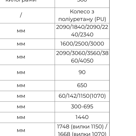
Колесо з
/
поліуретану (PU)
2090/1840/2090/22
мм
40/2340
мм
1600/2500/3000
2090/3060/3560/38
мм
60/4050
мм
90
мм
650
мм
60/142/1150(1070)
мм
300-695
мм
1440
1748 (вилки 1150) /
мм
1668 (вилки 1070)