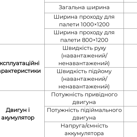
Загальна ширина
Ширина проходу для
палети 1000×1200
Ширина проходу для
палети 800×1200
Швидкість руху
(навантажений/
ксплуатаційні
ненавантажений)
арактеристики
Швидкість підйому
(навантажений/
ненавантажений)
Потужність привідного
двигуна
Двигун і
Потужність підіймального
акумулятор
двигуна
Напруга/ємність
аккумулятора