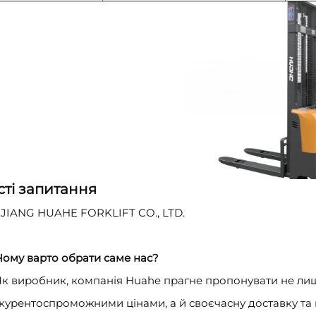
сті запитання
JIANG HUAHE FORKLIFT CO., LTD.
 Чому варто обрати саме нас?
 Як виробник, компанія Huahe прагне пропонувати не ли
курентоспроможними цінами, а й своєчасну доставку т