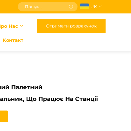
UK
Отримати розрахунок
ро Нас
Контакт
ний Палетний
льник, Що Працює На Станції