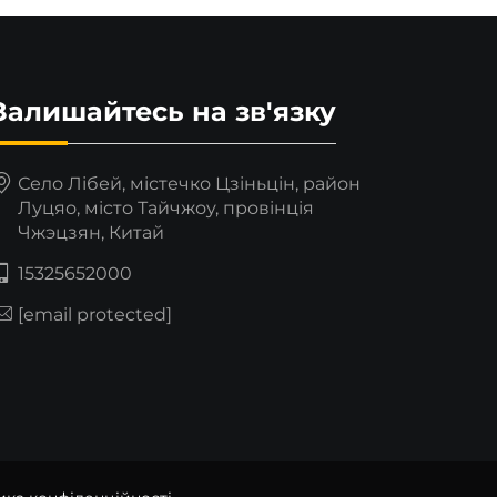
Залишайтесь на зв'язку
Село Лібей, містечко Цзіньцін, район
Луцяо, місто Тайчжоу, провінція
Чжэцзян, Китай
15325652000
[email protected]