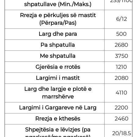
255/1100
shpatullave (Min./Maks.)
Rrezja e përkuljes së mastit
6/12
(Përpara/Pas)
Larg dhe para
500
Pa shpatulla
2680
Me shpatulla
3750
Gjerësia e rrotës
1210
Largimi i mastit
2080
Larg dhe largje e plotë e
4110
marrshërve
Largimi i Gargareve në Larg
2200
Rrezja e kthesës
2460
Shpejtësia e lëvizjes (pa
20/18.5