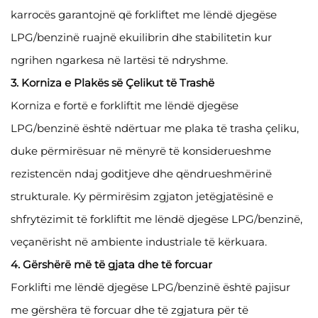
karrocës garantojnë që forkliftet me lëndë djegëse
LPG/benzinë ruajnë ekuilibrin dhe stabilitetin kur
ngrihen ngarkesa në lartësi të ndryshme.
3. Korniza e Plakës së Çelikut të Trashë
Korniza e fortë e forkliftit me lëndë djegëse
LPG/benzinë është ndërtuar me plaka të trasha çeliku,
duke përmirësuar në mënyrë të konsiderueshme
rezistencën ndaj goditjeve dhe qëndrueshmërinë
strukturale. Ky përmirësim zgjaton jetëgjatësinë e
shfrytëzimit të forkliftit me lëndë djegëse LPG/benzinë,
veçanërisht në ambiente industriale të kërkuara.
4. Gërshërë më të gjata dhe të forcuar
Forklifti me lëndë djegëse LPG/benzinë është pajisur
me gërshëra të forcuar dhe të zgjatura për të