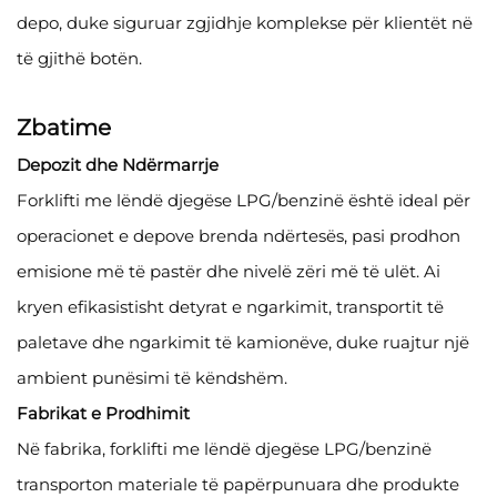
depo, duke siguruar zgjidhje komplekse për klientët në
të gjithë botën.
Zbatime
Depozit dhe Ndërmarrje
Forklifti me lëndë djegëse LPG/benzinë është ideal për
operacionet e depove brenda ndërtesës, pasi prodhon
emisione më të pastër dhe nivelë zëri më të ulët. Ai
kryen efikasistisht detyrat e ngarkimit, transportit të
paletave dhe ngarkimit të kamionëve, duke ruajtur një
ambient punësimi të këndshëm.
Fabrikat e Prodhimit
Në fabrika, forklifti me lëndë djegëse LPG/benzinë
transporton materiale të papërpunuara dhe produkte