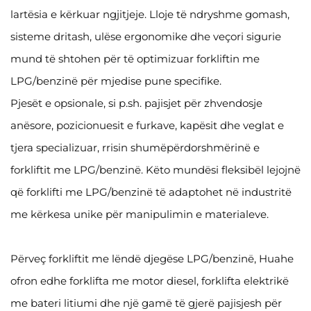
lartësia e kërkuar ngjitjeje. Lloje të ndryshme gomash,
sisteme dritash, ulëse ergonomike dhe veçori sigurie
mund të shtohen për të optimizuar forkliftin me
LPG/benzinë për mjedise pune specifike.
Pjesët e opsionale, si p.sh. pajisjet për zhvendosje
anësore, pozicionuesit e furkave, kapësit dhe veglat e
tjera specializuar, rrisin shumëpërdorshmërinë e
forkliftit me LPG/benzinë. Këto mundësi fleksibël lejojnë
që forklifti me LPG/benzinë të adaptohet në industritë
me kërkesa unike për manipulimin e materialeve.
Përveç forkliftit me lëndë djegëse LPG/benzinë, Huahe
ofron edhe forklifta me motor diesel, forklifta elektrikë
me bateri litiumi dhe një gamë të gjerë pajisjesh për