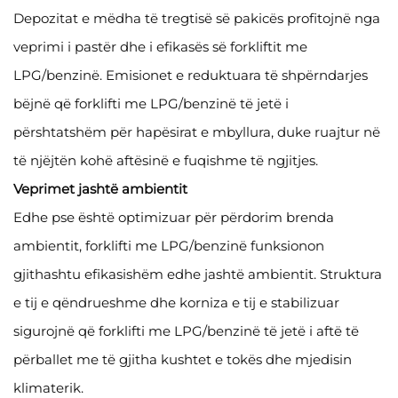
Depozitat e mëdha të tregtisë së pakicës profitojnë nga
veprimi i pastër dhe i efikasës së forkliftit me
LPG/benzinë. Emisionet e reduktuara të shpërndarjes
bëjnë që forklifti me LPG/benzinë të jetë i
përshtatshëm për hapësirat e mbyllura, duke ruajtur në
të njëjtën kohë aftësinë e fuqishme të ngjitjes.
Veprimet jashtë ambientit
Edhe pse është optimizuar për përdorim brenda
ambientit, forklifti me LPG/benzinë funksionon
gjithashtu efikasishëm edhe jashtë ambientit. Struktura
e tij e qëndrueshme dhe korniza e tij e stabilizuar
sigurojnë që forklifti me LPG/benzinë të jetë i aftë të
përballet me të gjitha kushtet e tokës dhe mjedisin
klimaterik.