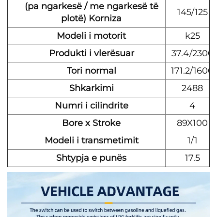
(pa ngarkesë / me ngarkesë të
145/125
plotë) Korniza
Modeli i motorit
k25
Produkti i vlerësuar
37.4/2300
Tori normal
171.2/1600
Shkarkimi
2488
Numri i cilindrite
4
Bore x Stroke
89X100
Modeli i transmetimit
1/1
Shtypja e punës
17.5