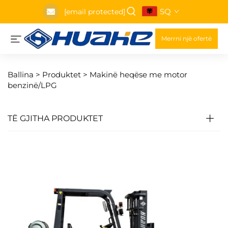
SQ
[email protected]
Merrni një ofertë
Ballina >
Produktet
>
Makinë heqëse me motor
benzinë/LPG
TË GJITHA PRODUKTET