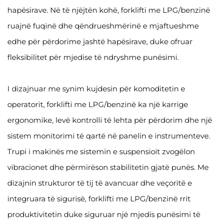
hapësirave. Në të njëjtën kohë, forklifti me LPG/benzinë
ruajnë fuqinë dhe qëndrueshmërinë e mjaftueshme
edhe për përdorime jashtë hapësirave, duke ofruar
fleksibilitet për mjedise të ndryshme punësimi.
I dizajnuar me synim kujdesin për komoditetin e
operatorit, forklifti me LPG/benzinë ka një karrige
ergonomike, levë kontrolli të lehta për përdorim dhe një
sistem monitorimi të qartë në panelin e instrumenteve.
Trupi i makinës me sistemin e suspensioit zvogëlon
vibracionet dhe përmirëson stabilitetin gjatë punës. Me
dizajnin strukturor të tij të avancuar dhe veçoritë e
integruara të sigurisë, forklifti me LPG/benzinë rrit
produktivitetin duke siguruar një mjedis punësimi të