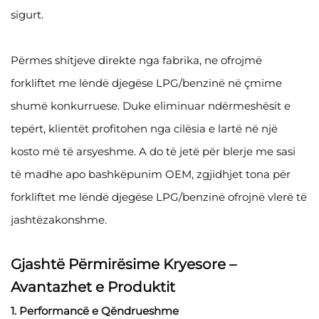
sigurt.
Përmes shitjeve direkte nga fabrika, ne ofrojmë
forkliftet me lëndë djegëse LPG/benzinë në çmime
shumë konkurruese. Duke eliminuar ndërmeshësit e
tepërt, klientët profitohen nga cilësia e lartë në një
kosto më të arsyeshme. A do të jetë për blerje me sasi
të madhe apo bashkëpunim OEM, zgjidhjet tona për
forkliftet me lëndë djegëse LPG/benzinë ofrojnë vlerë të
jashtëzakonshme.
Gjashtë Përmirësime Kryesore –
Avantazhet e Produktit
1. Performancë e Qëndrueshme