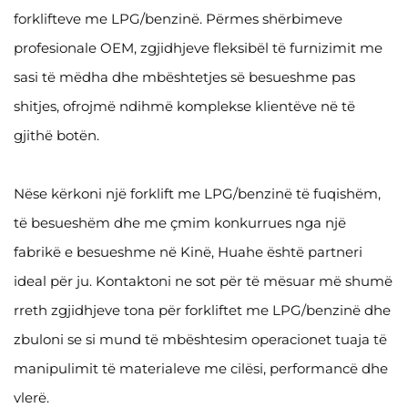
forklifteve me LPG/benzinë. Përmes shërbimeve
profesionale OEM, zgjidhjeve fleksibël të furnizimit me
sasi të mëdha dhe mbështetjes së besueshme pas
shitjes, ofrojmë ndihmë komplekse klientëve në të
gjithë botën.
Nëse kërkoni një forklift me LPG/benzinë të fuqishëm,
të besueshëm dhe me çmim konkurrues nga një
fabrikë e besueshme në Kinë, Huahe është partneri
ideal për ju. Kontaktoni ne sot për të mësuar më shumë
rreth zgjidhjeve tona për forkliftet me LPG/benzinë dhe
zbuloni se si mund të mbështesim operacionet tuaja të
manipulimit të materialeve me cilësi, performancë dhe
vlerë.