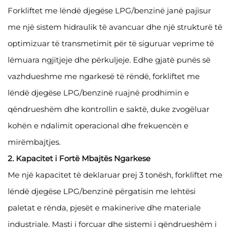
Forkliftet me lëndë djegëse LPG/benzinë janë pajisur
me një sistem hidraulik të avancuar dhe një strukturë të
optimizuar të transmetimit për të siguruar veprime të
lëmuara ngjitjeje dhe përkuljeje. Edhe gjatë punës së
vazhdueshme me ngarkesë të rëndë, forkliftet me
lëndë djegëse LPG/benzinë ruajnë prodhimin e
qëndrueshëm dhe kontrollin e saktë, duke zvogëluar
kohën e ndalimit operacional dhe frekuencën e
mirëmbajtjes.
2. Kapacitet i Fortë Mbajtës Ngarkese
Me një kapacitet të deklaruar prej 3 tonësh, forkliftet me
lëndë djegëse LPG/benzinë përgatisin me lehtësi
paletat e rënda, pjesët e makinerive dhe materiale
industriale. Masti i forcuar dhe sistemi i qëndrueshëm i