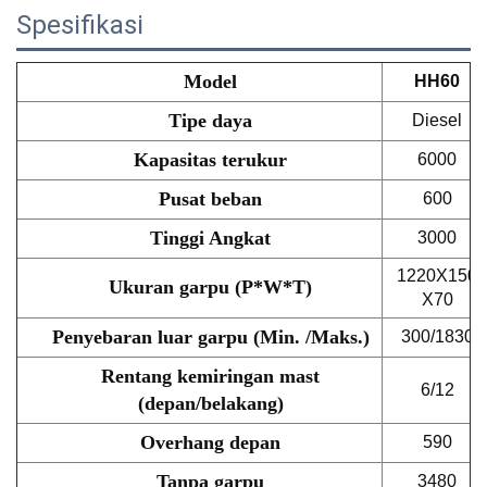
Spesifikasi
Model
HH60
Tipe daya
Diesel
Kapasitas terukur
6000
Pusat beban
600
Tinggi Angkat
3000
1220X150
Ukuran garpu (P*W*T)
X70
Penyebaran luar garpu (Min. /Maks.)
300/1830
Rentang kemiringan mast
6/12
(depan/belakang)
Overhang depan
590
Tanpa garpu
3480