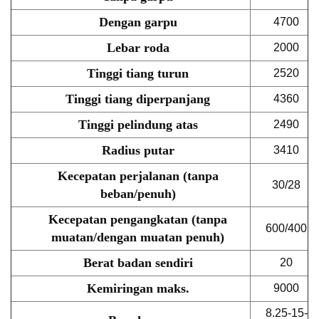
Dengan garpu
4700
Lebar roda
2000
Tinggi tiang turun
2520
Tinggi tiang diperpanjang
4360
Tinggi pelindung atas
2490
Radius putar
3410
Kecepatan perjalanan (tanpa
30/28
beban/penuh)
Kecepatan pengangkatan (tanpa
600/400
muatan/dengan muatan penuh)
Berat badan sendiri
20
Kemiringan maks.
9000
8.25-15-