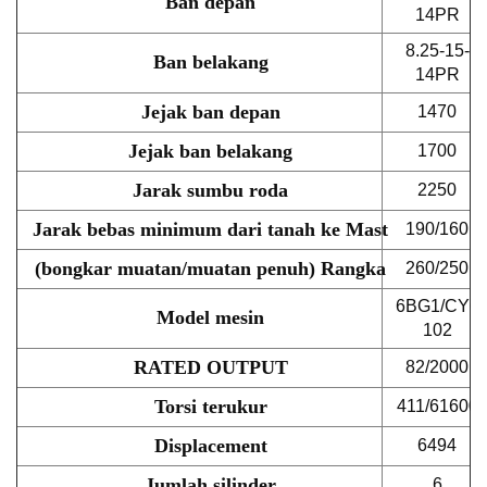
Ban depan
14PR
8.25-15-
Ban belakang
14PR
Jejak ban depan
1470
Jejak ban belakang
1700
Jarak sumbu roda
2250
Jarak bebas minimum dari tanah ke Mast
190/160
(bongkar muatan/muatan penuh) Rangka
260/250
6BG1/CY6
Model mesin
102
RATED OUTPUT
82/2000
Torsi terukur
411/61600
Displacement
6494
Jumlah silinder
6