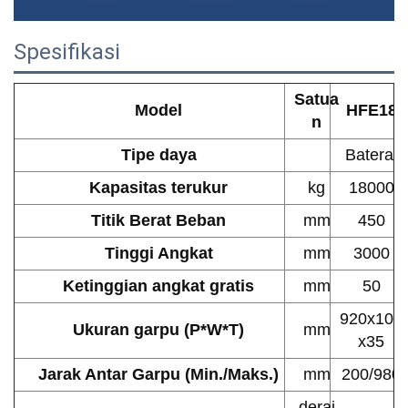
Spesifikasi
Satua
Model
HFE18
n
Tipe daya
Baterai
Kapasitas terukur
kg
18000
Titik Berat Beban
mm
450
Tinggi Angkat
mm
3000
Ketinggian angkat gratis
mm
50
920x100
Ukuran garpu (P*W*T)
mm
x35
Jarak Antar Garpu (Min./Maks.)
mm
200/980
deraj