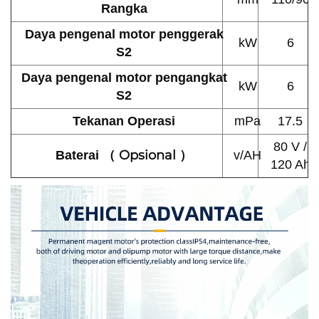
Rangka
Daya pengenal motor penggerak
kW
6
S2
Daya pengenal motor pengangkat
kW
6
S2
Tekanan Operasi
mPa
17.5
80 V /
Opsional
Baterai （
）
v/AH
120 Ah