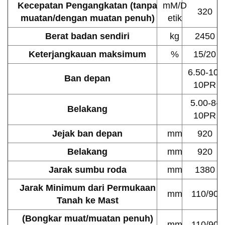
Kecepatan Pengangkatan (tanpa
mM/D
320
muatan/dengan muatan penuh)
etik
Berat badan sendiri
kg
2450
Keterjangkauan maksimum
%
15/20
6.50-10-
Ban depan
10PR
5.00-8-
Belakang
10PR
Jejak ban depan
mm
920
Belakang
mm
920
Jarak sumbu roda
mm
1380
Jarak Minimum dari Permukaan
mm
110/90
Tanah ke Mast
(Bongkar muat/muatan penuh)
mm
110/90