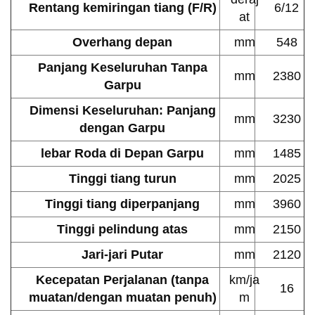
Rentang kemiringan tiang (F/R)
6/12
at
Overhang depan
mm
548
Panjang Keseluruhan Tanpa
mm
2380
Garpu
Dimensi Keseluruhan: Panjang
mm
3230
dengan Garpu
lebar Roda di Depan Garpu
mm
1485
Tinggi tiang turun
mm
2025
Tinggi tiang diperpanjang
mm
3960
Tinggi pelindung atas
mm
2150
Jari-jari Putar
mm
2120
Kecepatan Perjalanan (tanpa
km/ja
16
muatan/dengan muatan penuh)
m