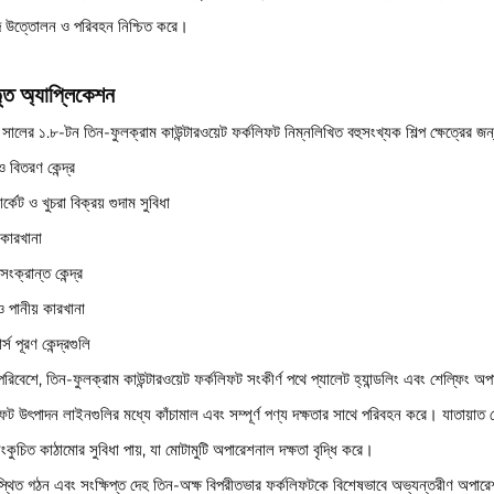
দ উত্তোলন ও পরিবহন নিশ্চিত করে।
তৃত অ্যাপ্লিকেশন
ালের ১.৮-টন তিন-ফুলক্রাম কাউন্টারওয়েট ফর্কলিফট নিম্নলিখিত বহুসংখ্যক শিল্প ক্ষেত্রের জন
ও বিতরণ কেন্দ্র
ার্কেট ও খুচরা বিক্রয় গুদাম সুবিধা
ণ কারখানা
ংক্রান্ত কেন্দ্র
ও পানীয় কারখানা
্স পূরণ কেন্দ্রগুলি
পরিবেশে, তিন-ফুলক্রাম কাউন্টারওয়েট ফর্কলিফট সংকীর্ণ পথে প্যালেট হ্যান্ডলিং এবং শেল্ফিং অ
ফট উৎপাদন লাইনগুলির মধ্যে কাঁচামাল এবং সম্পূর্ণ পণ্য দক্ষতার সাথে পরিবহন করে। যাতায়াত কেন
কুচিত কাঠামোর সুবিধা পায়, যা মোটামুটি অপারেশনাল দক্ষতা বৃদ্ধি করে।
স্থিত গঠন এবং সংক্ষিপ্ত দেহ তিন-অক্ষ বিপরীতভার ফর্কলিফটকে বিশেষভাবে অভ্যন্তরীণ অপার