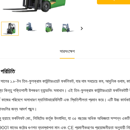
সারসংক্ষেপ
 পরিচিতি
সালের ১.৮-টন তিন-ফুলক্রাম কাউন্টারওয়েট ফর্কলিফট, যার দাম সবচেয়ে কম, আধুনিক গুদাম, কার
িপ্ত কিন্তু শক্তিশালী উপকরণ হ্যান্ডলিং সমাধান। এই তিন-ফুলক্রাম কাউন্টারওয়েট ফর্কলিফট
ণ কাজের পরিবেশে অসাধারণ ম্যানিউভারেবিলিটি এবং স্থিতিশীলতা প্রদান করে। এটি উচ্চ কার্যকা
্ঠানগুলির জন্য আদর্শ পছন্দ।
সু হুয়াহে ফর্কলিফট কো., লিমিটেড কর্তৃক উৎপাদিত, যা ৩৫ বছরের অধিক অভিজ্ঞতা সম্পন্ন একটি 
01 মানের কঠোর গুণগত ব্যবস্থাপনা মান এবং CE প্রমাণীকরণের প্রয়োজনীয়তা অনুযায়ী নির্