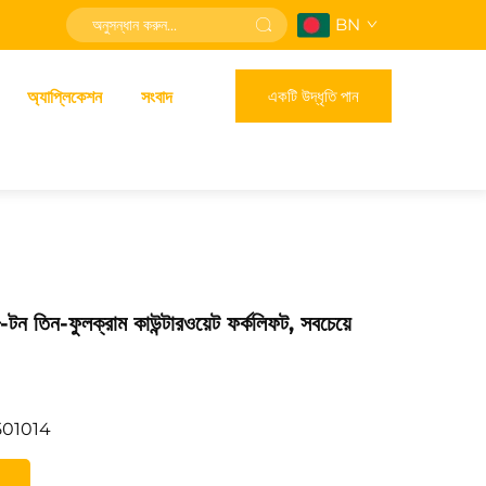
BN
একটি উদ্ধৃতি পান
অ্যাপ্লিকেশন
সংবাদ
ন তিন-ফুলক্রাম কাউন্টারওয়েট ফর্কলিফট, সবচেয়ে
501014