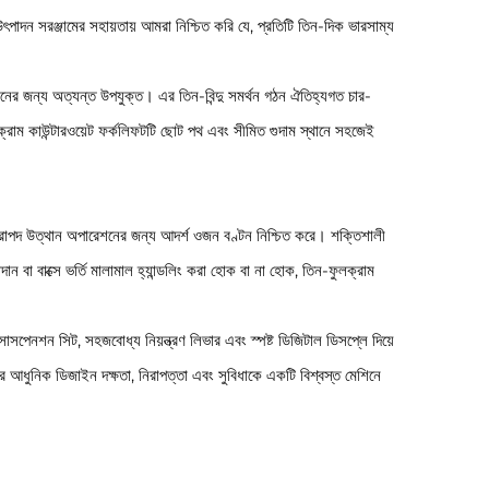
ন সরঞ্জামের সহায়তায় আমরা নিশ্চিত করি যে, প্রতিটি তিন-দিক ভারসাম্য
রেশনের জন্য অত্যন্ত উপযুক্ত। এর তিন-বিন্দু সমর্থন গঠন ঐতিহ্যগত চার-
লক্রাম কাউন্টারওয়েট ফর্কলিফটটি ছোট পথ এবং সীমিত গুদাম স্থানে সহজেই
 নিরাপদ উত্থান অপারেশনের জন্য আদর্শ ওজন বণ্টন নিশ্চিত করে। শক্তিশালী
ান বা বাক্সে ভর্তি মালামাল হ্যান্ডলিং করা হোক বা না হোক, তিন-ফুলক্রাম
সপেনশন সিট, সহজবোধ্য নিয়ন্ত্রণ লিভার এবং স্পষ্ট ডিজিটাল ডিসপ্লে দিয়ে
 এর আধুনিক ডিজাইন দক্ষতা, নিরাপত্তা এবং সুবিধাকে একটি বিশ্বস্ত মেশিনে