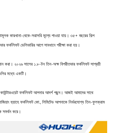
গিতামূলক কারখানা-থেকে-সরাসরি মূল্যে পাওয়া যায়। ৩৫+ বছরের শিল্প
ীতভার ফর্কলিফট ডেলিভারির আগে সাবধানে পরীক্ষা করা হয়।
রদান করা। ২০২৬ সালের ১.৮-টন তিন-অক্ষ বিপরীতভার ফর্কলিফট সাশ্রয়ী
পগুলির মধ্যে একটি।
ম কাউন্টারওয়েট ফর্কলিফট আপনার আদর্শ পছন্দ। আজই আমাদের সাথে
জিয়াং হুয়াহে ফর্কলিফট কো., লিমিটেড আপনাকে নির্ভরযোগ্য তিন-ফুলক্রাম
কে সমর্থন করে।