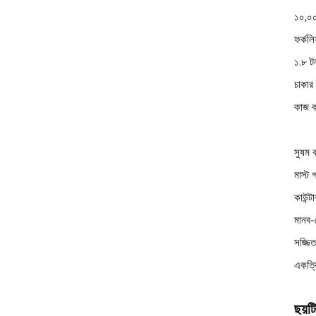
১০,০০
ফর্কলি
১.৮ টন
চাকার 
কাজ ক
সুষম 
মাস্ট 
কাউন্ট
মানব-
সজ্জিত
একত্
ছয়ট