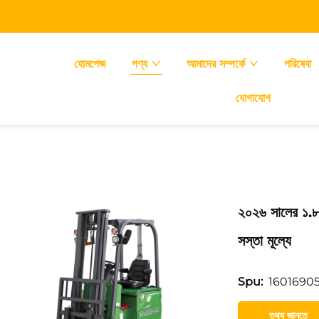
হোমপেজ
পণ্য
আমাদের সম্পর্কে
পরিষেবা
যোগাযোগ
২০২৬ সালের ১.৮-ট
সস্তা মূল্যে
1601690
Spu:
তথ্য জানতে