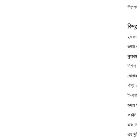
নিরাপ
বিস্
২০২৬ স
গুদাম 
সুপারম
নির্মা
যোগানস
খাদ্য 
ই-কমার
গুদাম 
ফর্কলি
এবং সং
এর সু