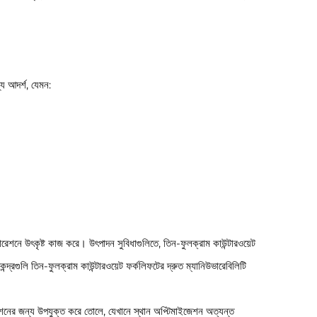
্য আদর্শ, যেমন:
পারেশনে উৎকৃষ্ট কাজ করে। উৎপাদন সুবিধাগুলিতে, তিন-ফুলক্রাম কাউন্টারওয়েট
্দ্রগুলি তিন-ফুলক্রাম কাউন্টারওয়েট ফর্কলিফটের দ্রুত ম্যানিউভারেবিলিটি
েশনের জন্য উপযুক্ত করে তোলে, যেখানে স্থান অপ্টিমাইজেশন অত্যন্ত