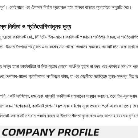
্বপূর্ণ। একইসাথে, এর টেকসই নির্মাণ প্রয়োজন হলে হালকা বাইরের ব্যবহারের অনুমতি দেয়।
বস্ত নির্মাতা ও প্রতিযোগিতামূলক মূল্য
সু হুয়াহে ফর্কলিফট কো., লিমিটেড উচ্চ-মানের ফর্কলিফট প্রদানের প্রতিশ্রুতিবদ্ধ, যা প্রতিযো
তা, উন্নত উৎপাদন প্রযুক্তি এবং কঠোর মান পরীক্ষা পদ্ধতির সমন্বয়ে প্রতিটি তিন-অক্ষ বিপর
র লক্ষ্য হলো কার্যকারিতা বা নিরাপত্তার কোনো আংশিক হ্রাস না করে খরচ-কার্যকর সমাধান প্
এবং পেশাদার-মানের প্রকৌশলের সংমিশ্রণ ঘটায়, যা এর শ্রেণীতে সর্বোত্তম মূল্য-সম্পন্ন বিকল্
পনি একটি সংক্ষিপ্ত, দক্ষ এবং সাশ্রয়ী ফর্কলিফট সমাধানের সন্ধান করছেন, তবে তিন-ফুলক্রা
োগ করুন বিশেষকরণ, কাস্টমাইজেশন বিকল্প এবং সর্বশেষ মূল্য তথ্য সম্পর্কে আরও জানতে। জিয়া
টারওয়েট ফর্কলিফট সমাধান প্রদান করুন যা উৎপাদনশীলতা বৃদ্ধি করে এবং আপনার ব্যবসার বৃদ্ধি