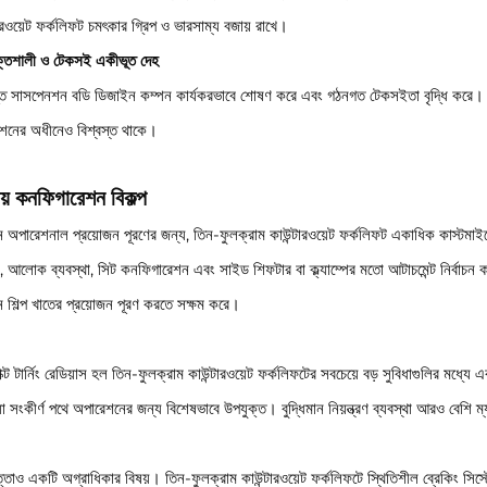
ারওয়েট ফর্কলিফট চমৎকার গ্রিপ ও ভারসাম্য বজায় রাখে।
্তিশালী ও টেকসই একীভূত দেহ
ত সাসপেনশন বডি ডিজাইন কম্পন কার্যকরভাবে শোষণ করে এবং গঠনগত টেকসইতা বৃদ্ধি করে। এটি
শনের অধীনেও বিশ্বস্ত থাকে।
য় কনফিগারেশন বিকল্প
ন অপারেশনাল প্রয়োজন পূরণের জন্য, তিন-ফুলক্রাম কাউন্টারওয়েট ফর্কলিফট একাধিক কাস্টমাইজেশন 
র, আলোক ব্যবস্থা, সিট কনফিগারেশন এবং সাইড শিফটার বা ক্ল্যাম্পের মতো আটাচমেন্ট নির্বাচন
ন শিল্প খাতের প্রয়োজন পূরণ করতে সক্ষম করে।
ক্ট টার্নিং রেডিয়াস হল তিন-ফুলক্রাম কাউন্টারওয়েট ফর্কলিফটের সবচেয়ে বড় সুবিধাগুলির মধ্যে একট
া সংকীর্ণ পথে অপারেশনের জন্য বিশেষভাবে উপযুক্ত। বুদ্ধিমান নিয়ন্ত্রণ ব্যবস্থা আরও বেশি ম্
্তাও একটি অগ্রাধিকার বিষয়। তিন-ফুলক্রাম কাউন্টারওয়েট ফর্কলিফটে স্থিতিশীল ব্রেকিং সিস্