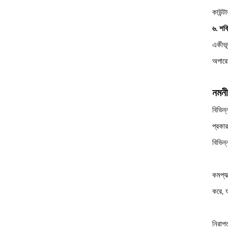
কাউন্ট
৬. শক
একীভূ
অপারে
নমনী
বিভিন্
প্রকা
বিভিন্
কমপ্যা
করে, য
নিরাপত