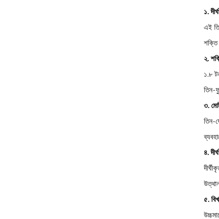
১. দীর্
এই তি
শক্তি 
২. শক্
১.৮ ট
তিন-ফ
৩. মোট
তিন-ফ
ব্যবহা
৪. দীর
দীর্ঘী
উত্থা
৫. বিখ্
উচ্চমা