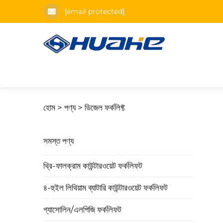
[email protected]
হোম >
পণ্য
>
ডিজেল ফর্কলিফ্ট
সমস্ত পণ্য
থ্রি-ফালক্রাম কাউন্টারওয়েট ফর্কলিফট
৪-হুইল লিথিয়াম ব্যাটারি কাউন্টারওয়েট ফর্কলিফট
গ্যাসোলিন/এলপিজি ফর্কলিফট