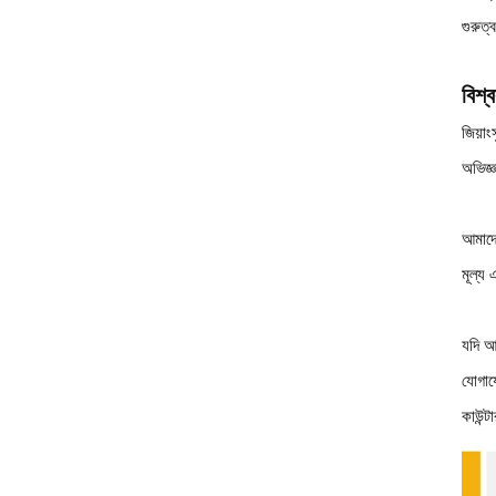
গুরুত
বিশ্
জিয়াং
অভিজ্ঞ
আমাদে
মূল্য 
যদি আ
যোগায
কাউন্