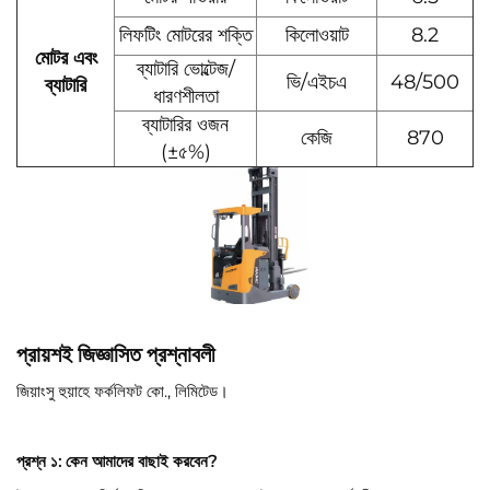
লিফটিং মোটরের শক্তি
কিলোওয়াট
8.2
মোটর এবং
ব্যাটারি ভোল্টেজ/
ভি/এইচএ
48/500
ব্যাটারি
ধারণশীলতা
ব্যাটারির ওজন
কেজি
870
(±৫%)
প্রায়শই জিজ্ঞাসিত প্রশ্নাবলী
জিয়াংসু হুয়াহে ফর্কলিফট কো., লিমিটেড।
প্রশ্ন ১: কেন আমাদের বাছাই করবেন?