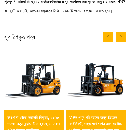
প্রশ্ন ৪: আমরা কি হুয়াহে ফর্কলিফটগুলির জন্য আমাদের নিজস্ব রং অনুরোধ করতে পারি?
A: হ্যাঁ, অবশ্যই, আপনার শুধুমাত্র RAL কোডটি আমাদের প্রদান করতে হবে।
সুপারিশকৃত পণ্য
কারখানা থেকে সরাসরি বিক্রয়, ২০২৫
7 টন পণ্য পরিবহনের জন্য ডিজেল
সালের নতুন ব্র্যান্ড চীনা হুয়াহে ৪-চাকার
ফর্কলিফট, সহজ অপারেশন এবং সর্বোচ্চ