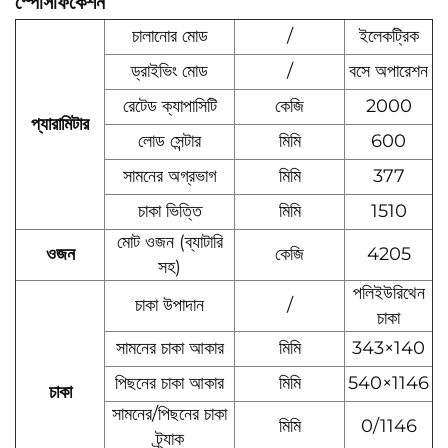
স্পেসিফিকেশন
চালানোর মোড
/
ইলেকট্রিক
ড্রাইভিং মোড
/
বসে অপারেশন
রেটেড ক্যাপাসিটি
কেজি
2000
প্যারামিটার
লোড সেন্টার
মিমি
600
সামনের অগ্রভাগ
মিমি
377
চাকা ভিত্তি
মিমি
1510
মোট ওজন (ব্যাটারি
ওজন
কেজি
4205
সহ)
পলিইউরিথেন
চাকা উপাদান
/
চাকা
সামনের চাকা আকার
মিমি
343×140
পিছনের চাকা আকার
মিমি
540×1146
চাকা
সামনের/পিছনের চাকা
মিমি
0/1146
ট্র্যাক