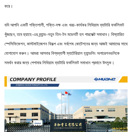
করে।
যদি আপনি একটি শক্তিশালী, শক্তি-দক্ষ এবং খরচ-কার্যকর লিথিয়াম ব্যাটারি ফর্কলিফট
খুঁজছেন, তবে হুয়াহে-এর ব্র্যান্ড-নতুন তিন-টন মডেলটি হল পারফেক্ট সমাধান। বিস্তারিত
স্পেসিফিকেশন, কাস্টমাইজেশন বিকল্প এবং সর্বশেষ কোটেশনের জন্য আজই আমাদের সাথে
যোগাযোগ করুন। আমরা আপনার বিশ্বব্যাপী ম্যাটেরিয়াল হ্যান্ডলিং অপারেশনগুলিকে
সমর্থন করার জন্য পেশাদার লিথিয়াম ব্যাটারি ফর্কলিফট সমাধান প্রদানে উৎসুক।