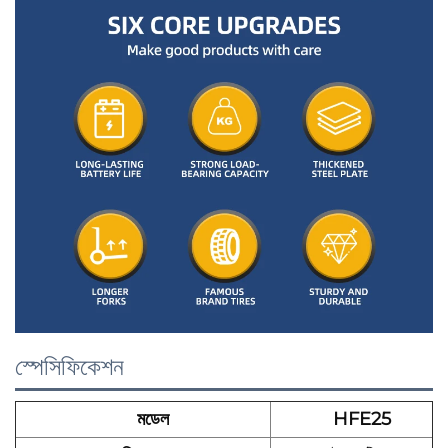
স্পেসিফিকেশন
মডেল
HFE25