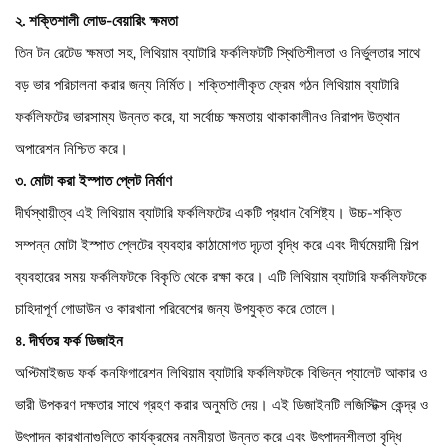
২. শক্তিশালী লোড-বেয়ারিং ক্ষমতা
তিন টন রেটেড ক্ষমতা সহ, লিথিয়াম ব্যাটারি ফর্কলিফটটি স্থিতিশীলতা ও নির্ভুলতার সাথে
বড় ভার পরিচালনা করার জন্য নির্মিত। শক্তিশালীকৃত ফ্রেম গঠন লিথিয়াম ব্যাটারি
ফর্কলিফটের ভারসাম্য উন্নত করে, যা সর্বোচ্চ ক্ষমতায় থাকাকালীনও নিরাপদ উত্থান
অপারেশন নিশ্চিত করে।
৩. মোটা করা ইস্পাত প্লেট নির্মাণ
দীর্ঘস্থায়ীত্ব এই লিথিয়াম ব্যাটারি ফর্কলিফটের একটি প্রধান বৈশিষ্ট্য। উচ্চ-শক্তি
সম্পন্ন মোটা ইস্পাত প্লেটের ব্যবহার কাঠামোগত দৃঢ়তা বৃদ্ধি করে এবং দীর্ঘমেয়াদী শিল্প
ব্যবহারের সময় ফর্কলিফটকে বিকৃতি থেকে রক্ষা করে। এটি লিথিয়াম ব্যাটারি ফর্কলিফটকে
চাহিদাপূর্ণ গোডাউন ও কারখানা পরিবেশের জন্য উপযুক্ত করে তোলে।
৪. দীর্ঘতর ফর্ক ডিজাইন
অপ্টিমাইজড ফর্ক কনফিগারেশন লিথিয়াম ব্যাটারি ফর্কলিফটকে বিভিন্ন প্যালেট আকার ও
ভারী উপকরণ দক্ষতার সাথে গ্রহণ করার অনুমতি দেয়। এই ডিজাইনটি লজিস্টিক্স কেন্দ্র ও
উৎপাদন কারখানাগুলিতে কার্যক্রমের নমনীয়তা উন্নত করে এবং উৎপাদনশীলতা বৃদ্ধি