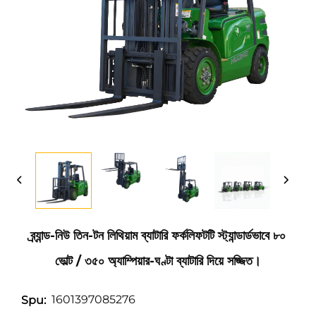
ব্র্যান্ড-নিউ তিন-টন লিথিয়াম ব্যাটারি ফর্কলিফটটি স্ট্যান্ডার্ডভাবে ৮০
ভোল্ট / ৩৫০ অ্যাম্পিয়ার-ঘণ্টা ব্যাটারি দিয়ে সজ্জিত।
1601397085276
Spu: