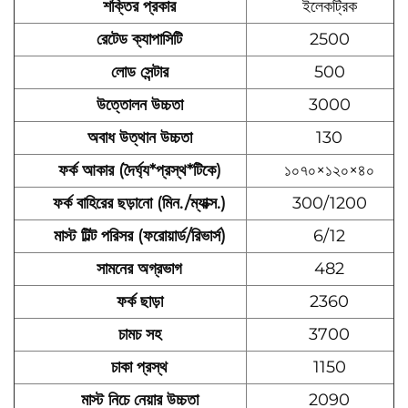
শক্তির প্রকার
ইলেকট্রিক
রেটেড ক্যাপাসিটি
2500
লোড সেন্টার
500
উত্তোলন উচ্চতা
3000
অবাধ উত্থান উচ্চতা
130
ফর্ক আকার (দৈর্ঘ্য*প্রস্থ*টিকে)
১০৭০×১২০×৪০
ফর্ক বাহিরের ছড়ানো (মিন./ম্যাক্স.)
300/1200
মাস্ট টিল্ট পরিসর (ফরোয়ার্ড/রিভার্স)
6/12
সামনের অগ্রভাগ
482
ফর্ক ছাড়া
2360
চামচ সহ
3700
চাকা প্রস্থ
1150
মাস্ট নিচে নেয়ার উচ্চতা
2090