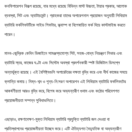
কনফিগারেশন বিকল্প রয়েছে, যার মধ্যে রয়েছে বিভিন্ন মাস্ট উচ্চতা, টায়ার প্রকার, আলোক
ব্যবস্থা, সিট এবং অ্যাটাচমেন্ট। গ্রাহকরা তাদের অপারেশনাল প্রয়োজন অনুযায়ী লিথিয়াম
ব্যাটারি ফর্কলিফটটিকে সাইড শিফটার, ক্ল্যাম্প বা বিশেষায়িত ফর্ক দিয়ে কাস্টমাইজ করতে
পারেন।
মানব-কেন্দ্রিক কেবিন ডিজাইনে সামঞ্জস্যযোগ্য সিট, সহজ-বোধ্য নিয়ন্ত্রণ লিভার এবং
ব্যাটারি স্তর, কাজের ঘণ্টা এবং সিস্টেম অবস্থা প্রদর্শনকারী স্পষ্ট ডিজিটাল ডিসপ্লে
অন্তর্ভুক্ত রয়েছে। এই বৈশিষ্ট্যগুলি অপারেটরের দক্ষতা বৃদ্ধি করে এবং দীর্ঘ কাজের সময়ে
ক্লান্তি কমায়। নিম্ন-শব্দ ও শূন্য-নি:সরণ অপারেশন এই লিথিয়াম ব্যাটারি ফর্কলিফটের
আকর্ষণীয়তা আরও বৃদ্ধি করে, বিশেষ করে অভ্যন্তরীণ গুদাম এবং কঠোর পরিবেশগত
প্রয়োজনীয়তা সম্পন্ন সুবিধাগুলিতে।
এছাড়াও, রক্ষণাবেক্ষণ-মুক্ত লিথিয়াম ব্যাটারি প্রযুক্তি ব্যাটারি জল দেওয়া বা
প্রতিস্থাপনের প্রয়োজনীয়তা উচ্ছেদ করে। এটি ঐতিহ্যগত বৈদ্যুতিক বা অভ্যন্তরীণ