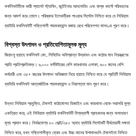
ফর্কলিফটটিকে ভারী প্যালেট স্ট্যাকিং, কন্টেইনার আনলোডিং এবং বাল্ক কার্গো পরিবহনের
জন্য আদর্শ করে তোলে। পরিষ্কার ইলেকট্রিক পাওয়ার সিস্টেম নিশ্চিত করে যে লিথিয়াম
ব্যাটারি ফর্কলিফটটি শক্তিশালী পারফরম্যান্স বজায় রেখে পরিবেশগত মানদণ্ড পূরণ করে।
বিশ্বস্ত উৎপাদন ও প্রতিযোগিতামূলক মূল্য
জিয়াংসু হুয়াহে ফর্কলিফট কো., লিমিটেড অবিশ্রান্ত উদ্ভাবন এবং কঠোর মান নিয়ন্ত্রণের
প্রতি প্রতিশ্রুতিবদ্ধ। ৬,০০০ বর্গমিটারের বেশি কারখানার এলাকা, ৬০০ জনের বেশি
কর্মচারী এবং ৩৫+ বছরের উৎপাদন অভিজ্ঞতা নিয়ে হুয়াহে নিশ্চিত করে যে প্রতিটি লিথিয়াম
ব্যাটারি ফর্কলিফট আন্তর্জাতিক পারফরম্যান্স ও নিরাপত্তা মান পূরণ করে।
উন্নত লিথিয়াম প্রযুক্তি, টেকসই কাঠামোগত ডিজাইন এবং কারখানা-থেকে-সরাসরি মূল্য
একত্রিত করে, এই লিথিয়াম ব্যাটারি ফর্কলিফটটি বিশ্বব্যাপী গ্রাহকদের জন্য অসাধারণ
মূল্য প্রদান করে। নির্ভরযোগ্য ৮০ ভোল্ট/৩৫০ অ্যাহ ব্যাটারি সিস্টেমটি দীর্ঘমেয়াদী দক্ষতা
নিশ্চিত করে, যখন শক্তিশালীকৃত ফ্রেম এবং উচ্চ-মানের উপাদানগুলি টেকসইতা নিশ্চিত