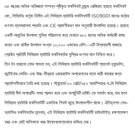
৩৫ বছরের অধিক অভিজ্ঞতা সম্পন্ন স্বীকৃত ফর্কলিফট ব্র্যান্ড ঝেজিয়াং হুয়াহে ফর্কলিফট
কো., লিমিটেড কর্তৃক নির্মিত এই লিথিয়াম ব্যাটারি ফর্কলিফটটি ISO9001 মানের কঠোর
গুণগত ব্যবস্থাপনা পদ্ধতি এবং CE প্রমাণীকরণ মান অনুযায়ী উৎপাদিত হয়েছে। হুয়াহে
একটি আধুনিক উৎপাদন সুবিধা পরিচালনা করে যেখানে ৬০০ জনের অধিক কর্মচারী কাজ
করেন এবং বার্ষিক উৎপাদন সংখ্যা ১০,০০০ এককের বেশি—এটি বিশ্বব্যাপী বাজারে
প্রেরিত প্রতিটি লিথিয়াম ব্যাটারি ফর্কলিফটের সুস্থির গুণগত মান নিশ্চিত করে।
তিন টন হারানো লোড ক্ষমতা সহ, এই লিথিয়াম ব্যাটারি ফর্কলিফটটি প্যালেট হ্যান্ডলিং,
কন্টেইনার লোডিং এবং উচ্চ-তীব্রতা ওয়ারহাউস অপারেশনের মতো ভারী কাজের জন্য
প্রকৌশলীভাবে তৈরি করা হয়েছে। স্ট্যান্ডার্ড ৮০ ভোল্ট/৩৫০ অ্যাম্পিয়ার-ঘণ্টা লিথিয়াম
ব্যাটারি দীর্ঘ অপারেটিং সময় প্রদান করে এবং অপর্চুনিটি চার্জিং-কে সমর্থন করে, যার ফলে
লিথিয়াম ব্যাটারি ফর্কলিফটটি একাধিক শিফট জুড়ে উৎপাদনশীল থাকে। ঐতিহ্যগত লেড-
অ্যাসিড ফর্কলিফটের তুলনায়, এই লিথিয়াম ব্যাটারি ফর্কলিফটটি ডাউনটাইম, রক্ষণাবেক্ষণ
খরচ এবং মোট মালিকানা খরচ উল্লেখযোগ্যভাবে কমিয়ে দেয়।