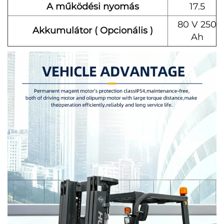
A működési nyomás
17.5
80 V 250
Akkumulátor (
Opcionális
)
Ah