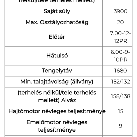
nélkül/tele terhelés mellett)
Saját súly
3900
Max. Osztályozhatóság
20
7.00-12-
Előtér
12PR
6.00-9-
Hátulsó
10PR
Tengelytáv
1680
Min. talajtávolság (állvány)
152/132
(terhelés nélkül/tele terhelés
158/138
mellett) Alváz
Hajtómotor névleges teljesítménye
15
Emelőmotor névleges
9
teljesítménye