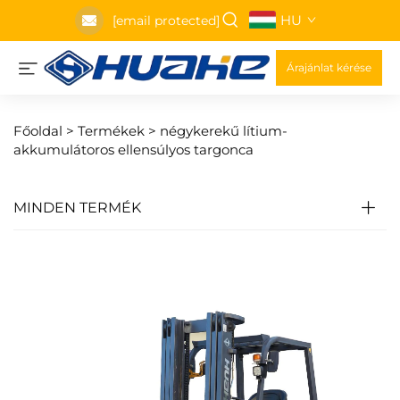
HU
[email protected]
Árajánlat kérése
Főoldal >
Termékek
>
négykerekű lítium-
akkumulátoros ellensúlyos targonca
MINDEN TERMÉK