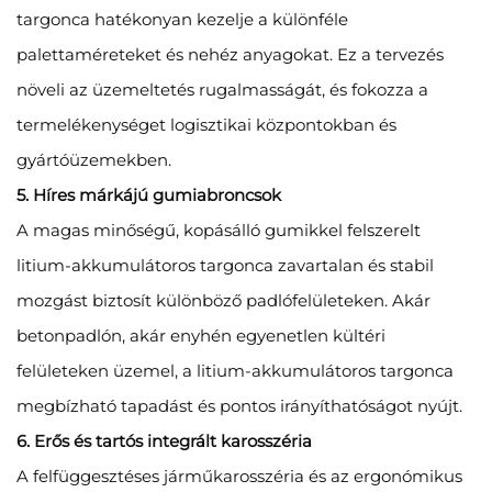
targonca hatékonyan kezelje a különféle
palettaméreteket és nehéz anyagokat. Ez a tervezés
növeli az üzemeltetés rugalmasságát, és fokozza a
termelékenységet logisztikai központokban és
gyártóüzemekben.
5. Híres márkájú gumiabroncsok
A magas minőségű, kopásálló gumikkel felszerelt
litium-akkumulátoros targonca zavartalan és stabil
mozgást biztosít különböző padlófelületeken. Akár
betonpadlón, akár enyhén egyenetlen kültéri
felületeken üzemel, a litium-akkumulátoros targonca
megbízható tapadást és pontos irányíthatóságot nyújt.
6. Erős és tartós integrált karosszéria
A felfüggesztéses járműkarosszéria és az ergonómikus