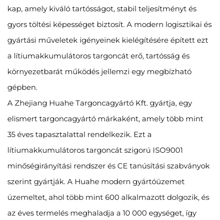
kap, amely kiváló tartósságot, stabil teljesítményt és
gyors töltési képességet biztosít. A modern logisztikai és
gyártási műveletek igényeinek kielégítésére épített ezt
a lítiumakkumulátoros targoncát erő, tartósság és
környezetbarát működés jellemzi egy megbízható
gépben.
A Zhejiang Huahe Targoncagyártó Kft. gyártja, egy
elismert targoncagyártó márkaként, amely több mint
35 éves tapasztalattal rendelkezik. Ezt a
lítiumakkumulátoros targoncát szigorú ISO9001
minőségirányítási rendszer és CE tanúsítási szabványok
szerint gyártják. A Huahe modern gyártóüzemet
üzemeltet, ahol több mint 600 alkalmazott dolgozik, és
az éves termelés meghaladja a 10 000 egységet, így