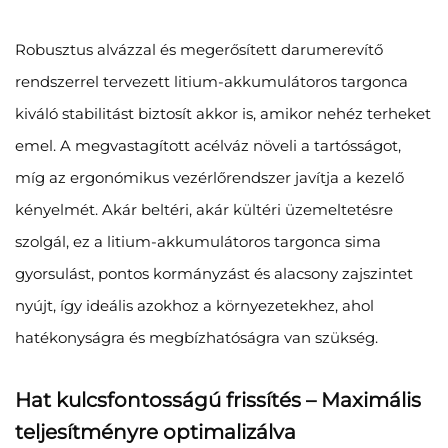
Robusztus alvázzal és megerősített darumerevítő
rendszerrel tervezett litium-akkumulátoros targonca
kiváló stabilitást biztosít akkor is, amikor nehéz terheket
emel. A megvastagított acélváz növeli a tartósságot,
míg az ergonómikus vezérlőrendszer javítja a kezelő
kényelmét. Akár beltéri, akár kültéri üzemeltetésre
szolgál, ez a litium-akkumulátoros targonca sima
gyorsulást, pontos kormányzást és alacsony zajszintet
nyújt, így ideális azokhoz a környezetekhez, ahol
hatékonyságra és megbízhatóságra van szükség.
Hat kulcsfontosságú frissítés – Maximális
teljesítményre optimalizálva