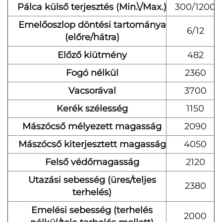
Pálca külső terjesztés (Min.\/Max.)
300/1200
Emelőoszlop döntési tartománya
6/12
(előre/hátra)
Előző kiütmény
482
Fogó nélkül
2360
Vacsorával
3700
Kerék szélesség
1150
Mászócső mélyezett magasság
2090
Mászócső kiterjesztett magasság
4050
Felső védőmagasság
2120
Utazási sebesség (üres/teljes
2380
terhelés)
Emelési sebesség (terhelés
2000