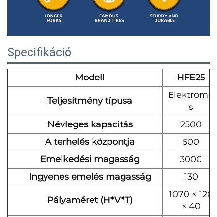
Specifikáció
Modell
HFE25
Elektromo
Teljesítmény típusa
s
Névleges kapacitás
2500
A terhelés központja
500
Emelkedési magasság
3000
Ingyenes emelés magasság
130
1070 × 120
Pályaméret (H*V*T)
× 40