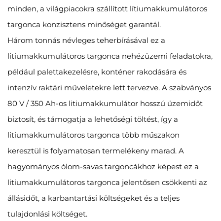
minden, a világpiacokra szállított lítiumakkumulátoros
targonca konzisztens minőséget garantál.
Három tonnás névleges teherbírásával ez a
litiumakkumulátoros targonca nehézüzemi feladatokra,
például palettakezelésre, konténer rakodására és
intenzív raktári műveletekre lett tervezve. A szabványos
80 V / 350 Ah-os litiumakkumulátor hosszú üzemidőt
biztosít, és támogatja a lehetőségi töltést, így a
litiumakkumulátoros targonca több műszakon
keresztül is folyamatosan termelékeny marad. A
hagyományos ólom-savas targoncákhoz képest ez a
litiumakkumulátoros targonca jelentősen csökkenti az
állásidőt, a karbantartási költségeket és a teljes
tulajdonlási költséget.