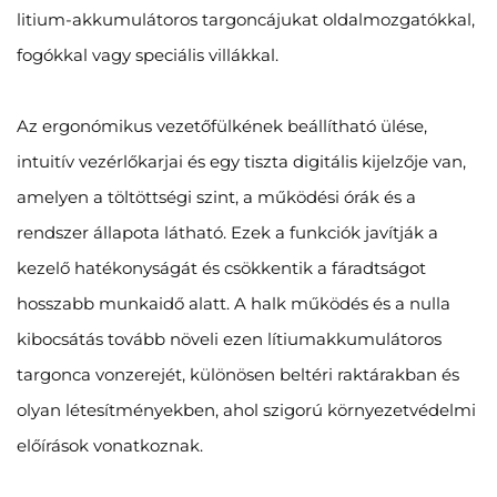
litium-akkumulátoros targoncájukat oldalmozgatókkal,
fogókkal vagy speciális villákkal.
Az ergonómikus vezetőfülkének beállítható ülése,
intuitív vezérlőkarjai és egy tiszta digitális kijelzője van,
amelyen a töltöttségi szint, a működési órák és a
rendszer állapota látható. Ezek a funkciók javítják a
kezelő hatékonyságát és csökkentik a fáradtságot
hosszabb munkaidő alatt. A halk működés és a nulla
kibocsátás tovább növeli ezen lítiumakkumulátoros
targonca vonzerejét, különösen beltéri raktárakban és
olyan létesítményekben, ahol szigorú környezetvédelmi
előírások vonatkoznak.