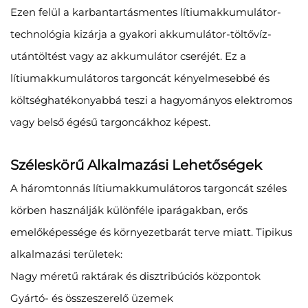
Ezen felül a karbantartásmentes lítiumakkumulátor-
technológia kizárja a gyakori akkumulátor-töltővíz-
utántöltést vagy az akkumulátor cseréjét. Ez a
lítiumakkumulátoros targoncát kényelmesebbé és
költséghatékonyabbá teszi a hagyományos elektromos
vagy belső égésű targoncákhoz képest.
Széleskörű Alkalmazási Lehetőségek
A háromtonnás lítiumakkumulátoros targoncát széles
körben használják különféle iparágakban, erős
emelőképessége és környezetbarát terve miatt. Tipikus
alkalmazási területek:
Nagy méretű raktárak és disztribúciós központok
Gyártó- és összeszerelő üzemek