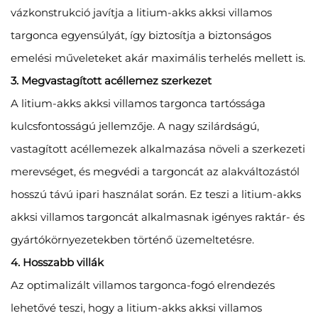
vázkonstrukció javítja a litium-akks akksi villamos
targonca egyensúlyát, így biztosítja a biztonságos
emelési műveleteket akár maximális terhelés mellett is.
3. Megvastagított acéllemez szerkezet
A litium-akks akksi villamos targonca tartóssága
kulcsfontosságú jellemzője. A nagy szilárdságú,
vastagított acéllemezek alkalmazása növeli a szerkezeti
merevséget, és megvédi a targoncát az alakváltozástól
hosszú távú ipari használat során. Ez teszi a litium-akks
akksi villamos targoncát alkalmasnak igényes raktár- és
gyártókörnyezetekben történő üzemeltetésre.
4. Hosszabb villák
Az optimalizált villamos targonca-fogó elrendezés
lehetővé teszi, hogy a litium-akks akksi villamos